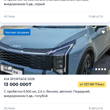
внедорожник 5 дв., серый
Астана
6 августа
Ч
астная продажа
13
KIA SPORTAGE 2026
13 000 000
₸
от 337 691
₸
/мес
С пробегом 6 500 км, 2.0 л, бензин, автомат, Передний,
внедорожник 5 дв., голубой
Астана
6 августа