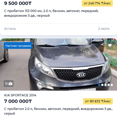
9 500 000
₸
от 246 774
₸
/мес
С пробегом 133 000 км, 2.0 л, бензин, автомат, передний,
внедорожник 5 дв., черный
Астана
2 июля
Ч
астная продажа
13
KIA SPORTAGE 2014
7 000 000
₸
от 181 833
₸
/мес
С пробегом 2.0 л, бензин, автомат, передний, внедорожник 5 дв.,
серый