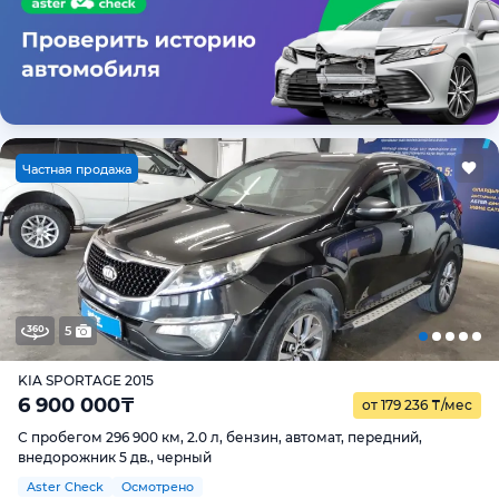
Ч
астная продажа
5
KIA SPORTAGE 2015
6 900 000
₸
от 179 236
₸
/мес
С пробегом 296 900 км, 2.0 л, бензин, автомат, передний,
внедорожник 5 дв., черный
Aster Check
Осмотрено