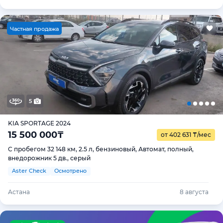
Ч
астная продажа
5
KIA SPORTAGE 2024
15 500 000
₸
от 402 631
₸
/мес
С пробегом 32 148 км, 2.5 л, бензиновый, Автомат, полный,
внедорожник 5 дв., серый
Aster Check
Осмотрено
Астана
8 августа