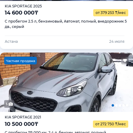
KIA SPORTAGE 2025
14 600 000
₸
от 379 253
₸
/мес
С пробегом 2.5 л, бензиновый, Автомат, полный, внедорожник 5
дв., серый
Астана
24 июля
Ч
астная продажа
5
KIA SPORTAGE 2021
10 500 000
₸
от 272 750
₸
/мес
С пробегом 115 000 км, 2.4 л, бензин, автомат, полный,