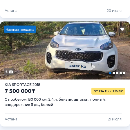
Астана
20 июля
Ч
астная продажа
6
KIA SPORTAGE 2018
7 500 000
₸
от 194 822
₸
/мес
С пробегом 130 000 км, 2.4 л, бензин, автомат, полный,
внедорожник 5 дв., белый
Астана
21 июля