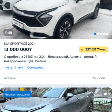
10
KIA SPORTAGE 2024
13 000 000
₸
от 337 691
₸
/мес
С пробегом 29 103 км, 2.0 л, бензиновый, Автомат, полный,
внедорожник 5 дв., белый
Aster Check
Осмотрено
Астана
26 июля
Ч
астная продажа