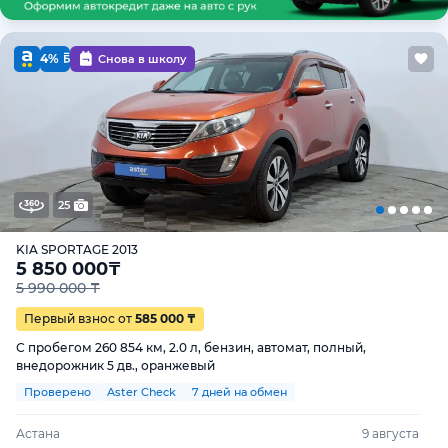
4%
Снова в школу
25
KIA SPORTAGE 2013
5 850 000
₸
5 990 000 ₸
Первый взнос от
585 000 ₸
С пробегом 260 854 км, 2.0 л, бензин, автомат, полный,
внедорожник 5 дв., оранжевый
Проверено
Aster Check
7 дней на обмен
Астана
9 августа