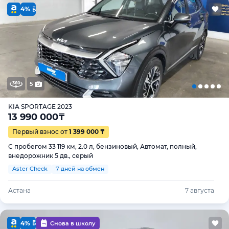
4%
5
KIA SPORTAGE 2023
13 990 000
₸
Первый взнос от
1 399 000 ₸
С пробегом 33 119 км, 2.0 л, бензиновый, Автомат, полный,
внедорожник 5 дв., серый
Aster Check
7 дней на обмен
Астана
7 августа
4%
Снова в школу