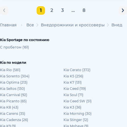
1
2
3
...
8
Главная
Все
Внедорожники и кроссоверы
Внедор
Kia Sportage по состоянию
С пробегом (161)
Kia по модели
Kia Rio (581)
Kia Cerato (372)
Kia Sorento (304)
Kia K5 (256)
Kia Optima (213)
Kia K7 (131)
Kia Seltos (130)
Kia Ceed (119)
Kia Carnival (92)
Kia Soul (71)
Kia Picanto (65)
Kia Ceed SW (51)
Kia K8 (43)
Kia K3 (36)
Kia Carens (35)
Kia Morning (30)
Kia Cadenza (26)
Kia Stinger (12)
Kia K9 (9)
Kia Mohave (9)