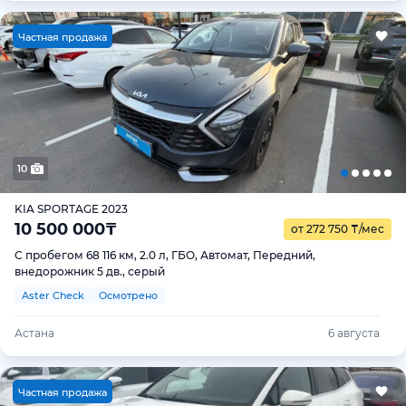
Ч
астная продажа
10
KIA SPORTAGE 2023
10 500 000
₸
от 272 750
₸
/мес
С пробегом 68 116 км, 2.0 л, ГБО, Автомат, Передний,
внедорожник 5 дв., серый
Aster Check
Осмотрено
Астана
6 августа
Ч
астная продажа