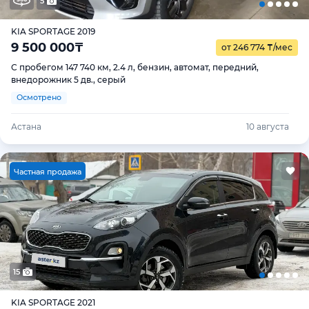
5
KIA SPORTAGE 2019
9 500 000
₸
от 246 774
₸
/мес
С пробегом 147 740 км, 2.4 л, бензин, автомат, передний,
внедорожник 5 дв., серый
Осмотрено
Астана
10 августа
Ч
астная продажа
15
KIA SPORTAGE 2021