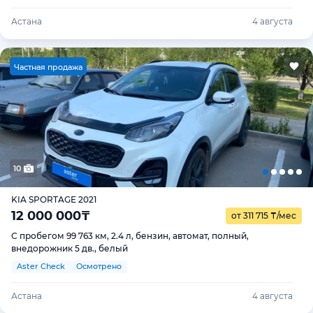
Астана
4 августа
Ч
астная продажа
10
KIA SPORTAGE 2021
12 000 000
₸
от 311 715
₸
/мес
С пробегом 99 763 км, 2.4 л, бензин, автомат, полный,
внедорожник 5 дв., белый
Aster Check
Осмотрено
Астана
4 августа