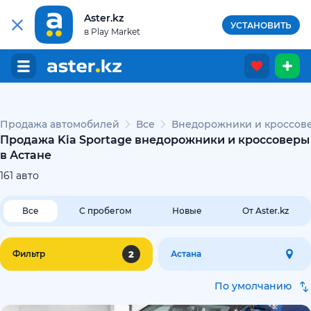
Aster.kz
УСТАНОВИТЬ
в Play Market
Продажа автомобилей
Все
Внедорожники и кроссове
Продажа Kia Sportage внедорожники и кроссоверы
в Астане
161
авто
Все
С пробегом
Новые
От Aster.kz
2
Фильтр
Астана
По умолчанию