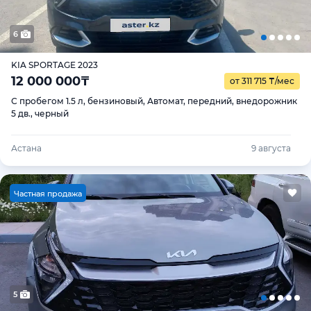
6
KIA SPORTAGE 2023
12 000 000
₸
от 311 715
₸
/мес
С пробегом 1.5 л, бензиновый, Автомат, передний, внедорожник
5 дв., черный
Астана
9 августа
Ч
астная продажа
5