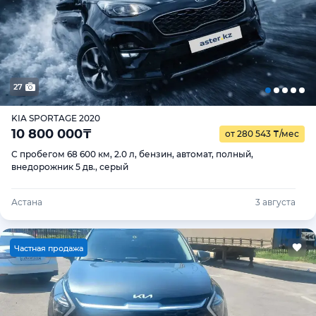
27
KIA SPORTAGE 2020
10 800 000
₸
от 280 543
₸
/мес
С пробегом 68 600 км, 2.0 л, бензин, автомат, полный,
внедорожник 5 дв., серый
Астана
3 августа
Ч
астная продажа