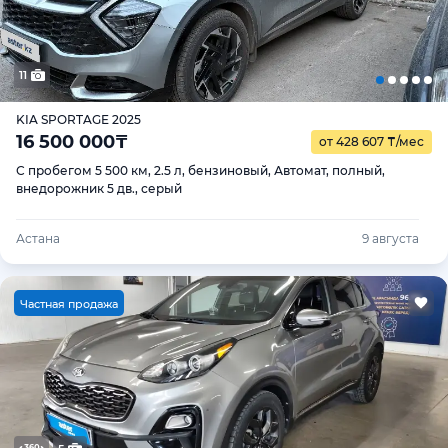
11
KIA SPORTAGE 2025
16 500 000
₸
от 428 607
₸
/мес
С пробегом 5 500 км, 2.5 л, бензиновый, Автомат, полный,
внедорожник 5 дв., серый
Астана
9 августа
Ч
астная продажа