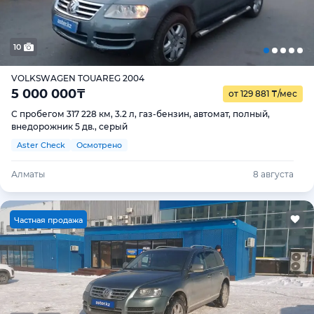
10
VOLKSWAGEN TOUAREG 2004
5 000 000
₸
от 129 881
₸
/мес
С пробегом 317 228 км, 3.2 л, газ-бензин, автомат, полный,
внедорожник 5 дв., серый
Aster Check
Осмотрено
Алматы
8 августа
Ч
астная продажа