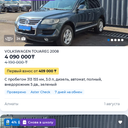
24
VOLKSWAGEN TOUAREG 2008
4 090 000
₸
4 190 000 ₸
Первый взнос от
409 000 ₸
С пробегом 313 155 км, 3.0 л, дизель, автомат, полный,
внедорожник 5 дв., зеленый
Проверено
Aster Check
7 дней на обмен
Алматы
1 августа
4%
Снова в школу