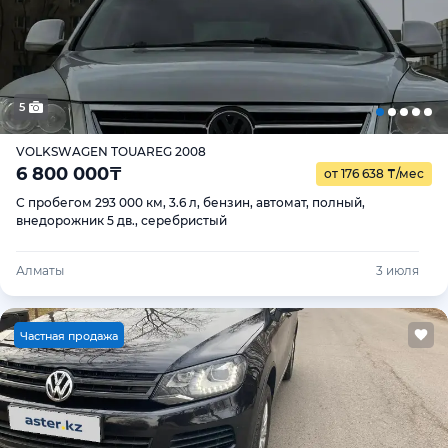
5
VOLKSWAGEN TOUAREG 2008
6 800 000
₸
от 176 638
₸
/мес
С пробегом 293 000 км, 3.6 л, бензин, автомат, полный,
внедорожник 5 дв., серебристый
Алматы
3 июля
Ч
астная продажа