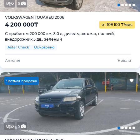
5
VOLKSWAGEN TOUAREG 2006
4 200 000
₸
от 109 100
₸
/мес
С пробегом 200 000 км, 3.0 л, дизель, автомат, полный,
внедорожник 5 дв., зеленый
Aster Check
Осмотрено
Алматы
9 июля
Ч
астная продажа
5