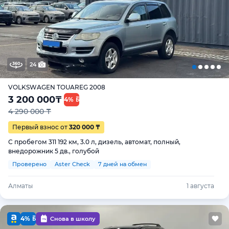
24
VOLKSWAGEN TOUAREG 2008
3 200 000
₸
4%
4 290 000 ₸
Первый взнос от
320 000 ₸
С пробегом 311 192 км, 3.0 л, дизель, автомат, полный,
внедорожник 5 дв., голубой
Проверено
Aster Check
7 дней на обмен
Алматы
1 августа
4%
Снова в школу