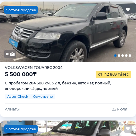
Ч
астная продажа
10
VOLKSWAGEN TOUAREG 2004
5 500 000
₸
от 142 869
₸
/мес
С пробегом 284 388 км, 3.2 л, бензин, автомат, полный,
внедорожник 5 дв., черный
Aster Check
Осмотрено
Алматы
22 июля
Ч
астная продажа