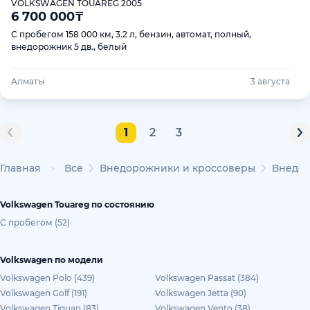
VOLKSWAGEN TOUAREG 2005
6 700 000
₸
С пробегом 158 000 км, 3.2 л, бензин, автомат, полный,
внедорожник 5 дв., белый
Алматы
3 августа
1
2
3
Главная
Все
Внедорожники и кроссоверы
Внедор
Volkswagen Touareg по состоянию
С пробегом (52)
Volkswagen по модели
Volkswagen Polo (439)
Volkswagen Passat (384)
Volkswagen Golf (191)
Volkswagen Jetta (90)
Volkswagen Tiguan (83)
Volkswagen Vento (38)