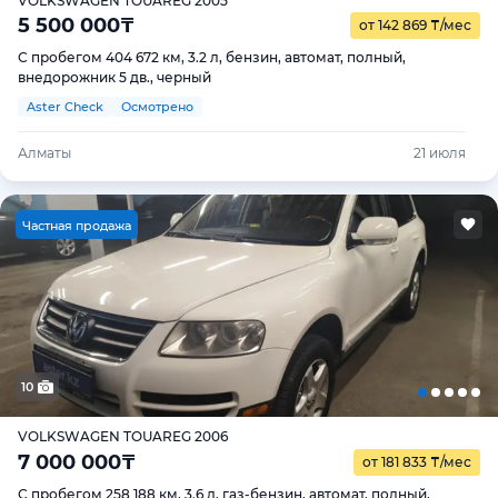
VOLKSWAGEN TOUAREG 2005
5 500 000
₸
от 142 869
₸
/мес
С пробегом 404 672 км, 3.2 л, бензин, автомат, полный,
внедорожник 5 дв., черный
Aster Check
Осмотрено
Алматы
21 июля
Ч
астная продажа
10
VOLKSWAGEN TOUAREG 2006
7 000 000
₸
от 181 833
₸
/мес
С пробегом 258 188 км, 3.6 л, газ-бензин, автомат, полный,