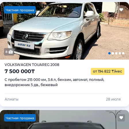
Ч
астная продажа
8
VOLKSWAGEN TOUAREG 2008
7 500 000
₸
от 194 822
₸
/мес
С пробегом 215 000 км, 3.6 л, бензин, автомат, полный,
внедорожник 5 дв., бежевый
Алматы
28 июля
Ч
астная продажа