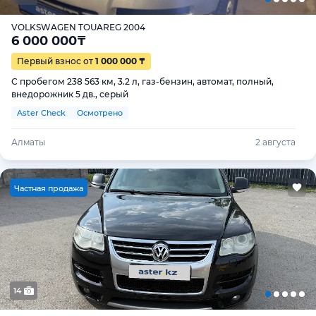
VOLKSWAGEN TOUAREG 2004
6 000 000
₸
Первый взнос от
1 000 000 ₸
С пробегом 238 563 км, 3.2 л, газ-бензин, автомат, полный,
внедорожник 5 дв., серый
Aster Check
Осмотрено
Алматы
2 августа
Ч
астная продажа
14