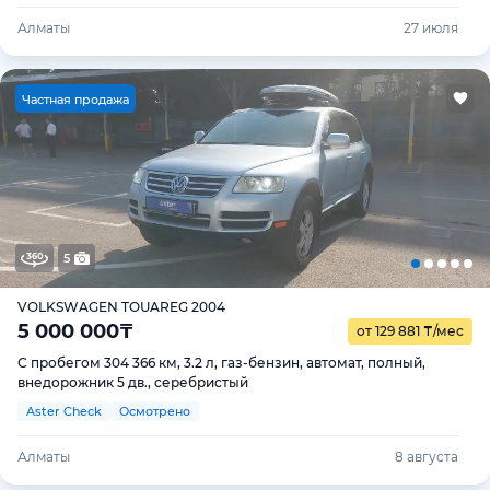
Алматы
27 июля
Ч
астная продажа
5
VOLKSWAGEN TOUAREG 2004
5 000 000
₸
от 129 881
₸
/мес
С пробегом 304 366 км, 3.2 л, газ-бензин, автомат, полный,
внедорожник 5 дв., серебристый
Aster Check
Осмотрено
Алматы
8 августа