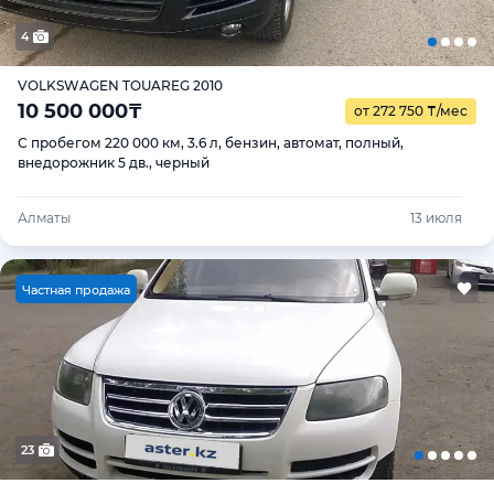
4
VOLKSWAGEN TOUAREG 2010
10 500 000
₸
от 272 750
₸
/мес
С пробегом 220 000 км, 3.6 л, бензин, автомат, полный,
внедорожник 5 дв., черный
Алматы
13 июля
Ч
астная продажа
23