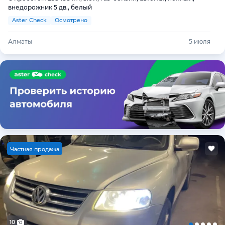
внедорожник 5 дв., белый
Aster Check
Осмотрено
Алматы
5 июля
Ч
астная продажа
10