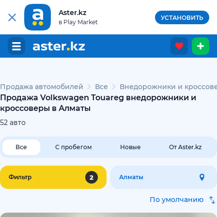
Aster.kz
УСТАНОВИТЬ
в Play Market
Продажа автомобилей
Все
Внедорожники и кроссов
Продажа Volkswagen Touareg внедорожники и
кроссоверы в Алматы
52
авто
Все
С пробегом
Новые
От Aster.kz
2
Фильтр
Алматы
По умолчанию