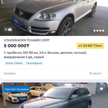
10
VOLKSWAGEN TOUAREG 2007
5 000 000
₸
от 129 881
₸
/мес
С пробегом 355 195 км, 3.6 л, бензин, автомат, полный,
внедорожник 5 дв., серый
Aster Check
Осмотрено
Алматы
10 июля
Ч
астная продажа