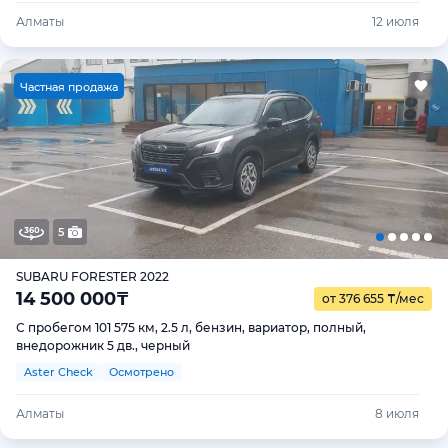
Алматы
12 июля
Ч
астная продажа
5
SUBARU FORESTER 2022
14 500 000
₸
от 376 655
₸
/мес
С пробегом 101 575 км, 2.5 л, бензин, вариатор, полный,
внедорожник 5 дв., черный
Aster Check
Осмотрено
Алматы
8 июля