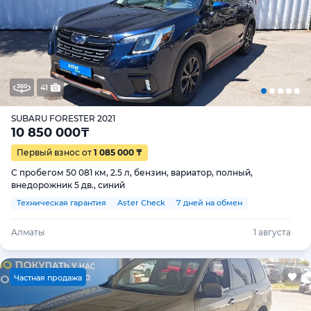
41
SUBARU FORESTER 2021
10 850 000
₸
Первый взнос от
1 085 000 ₸
С пробегом 50 081 км, 2.5 л, бензин, вариатор, полный,
внедорожник 5 дв., синий
Техническая гарантия
Aster Check
7 дней на обмен
Алматы
1 августа
Ч
астная продажа