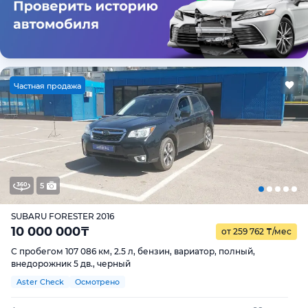
Ч
астная продажа
5
SUBARU FORESTER 2016
10 000 000
₸
от 259 762
₸
/мес
С пробегом 107 086 км, 2.5 л, бензин, вариатор, полный,
внедорожник 5 дв., черный
Aster Check
Осмотрено