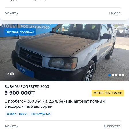
Алматы
3 июля
Ч
астная продажа
10
SUBARU FORESTER 2003
3 900 000
₸
от 101 307
₸
/мес
С пробегом 300 944 км, 2.5 л, бензин, автомат, полный,
внедорожник 5 дв., серый
Aster Check
Осмотрено
Алматы
8 августа