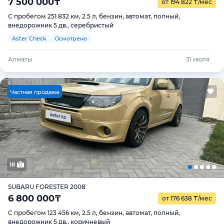
7 500 000
₸
от 194 822
₸
/мес
С пробегом 251 832 км, 2.5 л, бензин, автомат, полный,
внедорожник 5 дв., серебристый
Aster Check
Осмотрено
Алматы
31 июля
Ч
астная продажа
18
SUBARU FORESTER 2008
6 800 000
₸
от 176 638
₸
/мес
С пробегом 123 456 км, 2.5 л, бензин, автомат, полный,
внедорожник 5 дв., коричневый