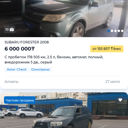
10
SUBARU FORESTER 2008
6 000 000
₸
от 155 857
₸
/мес
С пробегом 178 505 км, 2.5 л, бензин, автомат, полный,
внедорожник 5 дв., серый
Aster Check
Осмотрено
Алматы
27 июля
Ч
астная продажа