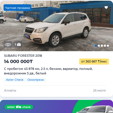
Ч
астная продажа
5
SUBARU FORESTER 2018
14 000 000
₸
от 363 667
₸
/мес
С пробегом 45 878 км, 2.5 л, бензин, вариатор, полный,
внедорожник 5 дв., белый
Aster Check
Осмотрено
Алматы
26 июля