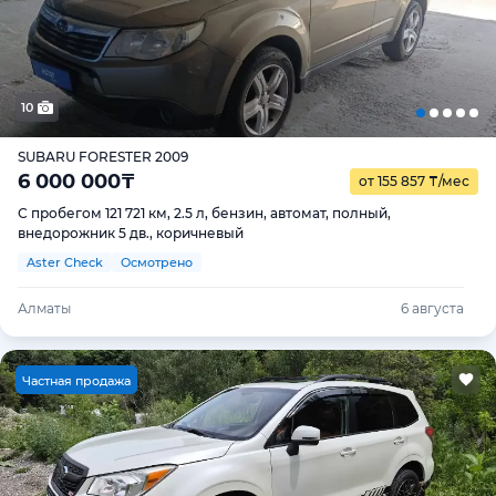
10
SUBARU FORESTER 2009
6 000 000
₸
от 155 857
₸
/мес
С пробегом 121 721 км, 2.5 л, бензин, автомат, полный,
внедорожник 5 дв., коричневый
Aster Check
Осмотрено
Алматы
6 августа
Ч
астная продажа