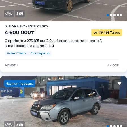
5
SUBARU FORESTER 2007
4 600 000
₸
от 119 491
₸
/мес
С пробегом 273 815 км, 2.0 л, бензин, автомат, полный,
внедорожник 5 дв., черный
Aster Check
Осмотрено
Алматы
9 июля
Ч
астная продажа
5