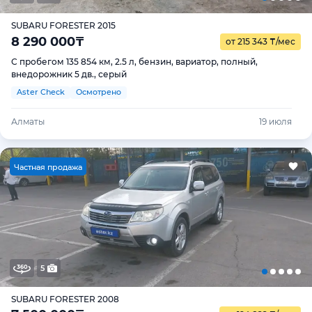
SUBARU FORESTER 2015
8 290 000
₸
от 215 343
₸
/мес
С пробегом 135 854 км, 2.5 л, бензин, вариатор, полный,
внедорожник 5 дв., серый
Aster Check
Осмотрено
Алматы
19 июля
Ч
астная продажа
5
SUBARU FORESTER 2008