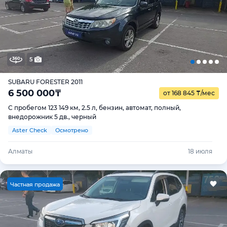
5
SUBARU FORESTER 2011
6 500 000
₸
от 168 845
₸
/мес
С пробегом 123 149 км, 2.5 л, бензин, автомат, полный,
внедорожник 5 дв., черный
Aster Check
Осмотрено
Алматы
18 июля
Ч
астная продажа