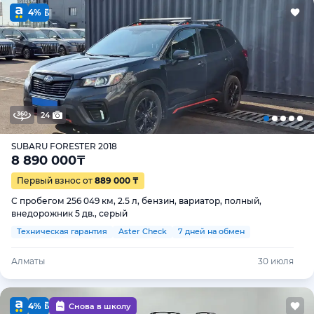
4%
24
SUBARU FORESTER 2018
8 890 000
₸
Первый взнос от
889 000 ₸
С пробегом 256 049 км, 2.5 л, бензин, вариатор, полный,
внедорожник 5 дв., серый
Техническая гарантия
Aster Check
7 дней на обмен
Алматы
30 июля
4%
Снова в школу