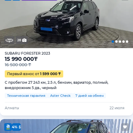
28
SUBARU FORESTER 2023
15 990 000
₸
16 500 000 ₸
Первый взнос от
1 599 000 ₸
С пробегом 27 243 км, 2.5 л, бензин, вариатор, полный,
внедорожник 5 дв., черный
Техническая гарантия
Aster Check
7 дней на обмен
Алматы
22 июля
4%