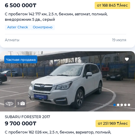
6 500 000
₸
от 168 845
₸
/мес
С пробегом 142 717 км, 2.5 л, бензин, автомат, полный,
внедорожник 5 дв., серый
Aster Check
Осмотрено
Алматы
19 июля
Ч
астная продажа
5
SUBARU FORESTER 2017
9 700 000
₸
от 251 969
₸
/мес
С пробегом 162 026 км, 2.5 л, бензин, вариатор, полный,