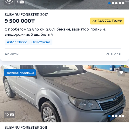
5
SUBARU FORESTER 2017
9 500 000
₸
от 246 774
₸
/мес
С пробегом 92 845 км, 2.0 л, бензин, вариатор, полный,
внедорожник 5 дв., белый
Aster Check
Осмотрено
Алматы
20 июля
Ч
астная продажа
10
SUBARU FORESTER 2011