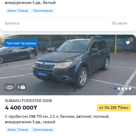
внедорожник 5 дв., белый
Aster Check
Осмотрено
Алматы
30 июля
Ч
астная продажа
5
SUBARU FORESTER 2008
4 400 000
₸
от 114 295
₸
/мес
С пробегом 298 713 км, 2.5 л, бензин, автомат, полный,
внедорожник 5 дв., серый
Aster Check
Осмотрено