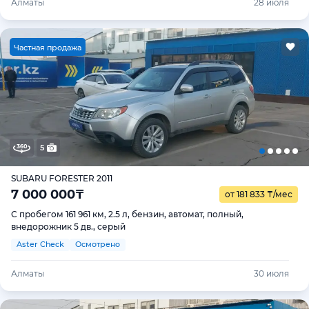
Алматы
28 июля
Ч
астная продажа
5
SUBARU FORESTER 2011
7 000 000
₸
от 181 833
₸
/мес
С пробегом 161 961 км, 2.5 л, бензин, автомат, полный,
внедорожник 5 дв., серый
Aster Check
Осмотрено
Алматы
30 июля