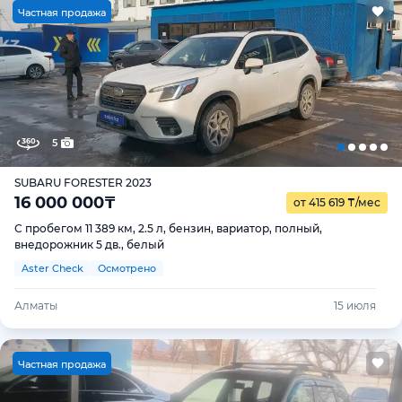
Ч
астная продажа
5
SUBARU FORESTER 2023
16 000 000
₸
от 415 619
₸
/мес
С пробегом 11 389 км, 2.5 л, бензин, вариатор, полный,
внедорожник 5 дв., белый
Aster Check
Осмотрено
Алматы
15 июля
Ч
астная продажа