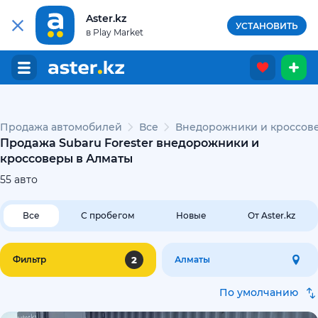
Aster.kz
УСТАНОВИТЬ
в Play Market
Продажа автомобилей
Все
Внедорожники и кроссов
Продажа Subaru Forester внедорожники и
кроссоверы в Алматы
55
авто
Все
С пробегом
Новые
От Aster.kz
2
Фильтр
Алматы
По умолчанию