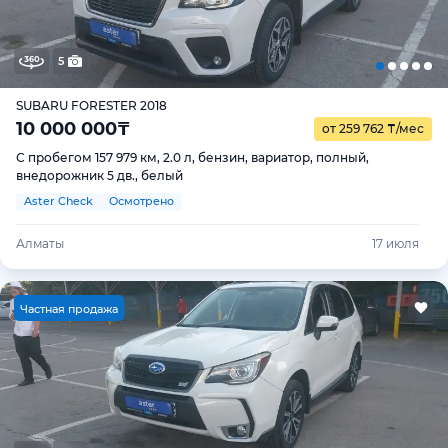
5
SUBARU FORESTER 2018
10 000 000
₸
от 259 762
₸
/мес
С пробегом 157 979 км, 2.0 л, бензин, вариатор, полный,
внедорожник 5 дв., белый
Aster Check
Осмотрено
Алматы
17 июля
Ч
астная продажа