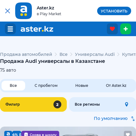
Aster.kz
УСТАНОВИТЬ
в Play Market
Продажа автомобилей
Все
Универсалы Audi
Купит
Продажа Audi универсалы в Казахстане
75
авто
Все
С пробегом
Новые
От Aster.kz
2
Фильтр
Все регионы
По умолчанию
4%
Снова в школу