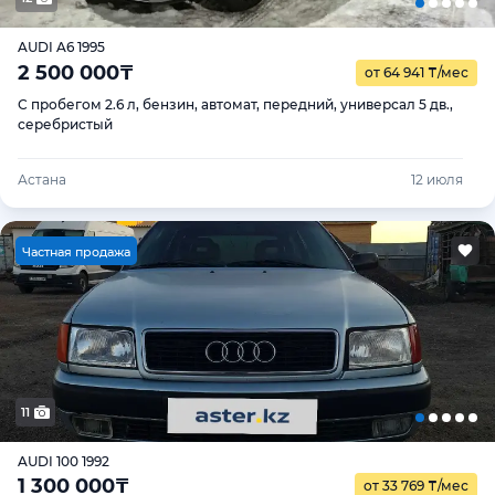
AUDI A6 1995
2 500 000
₸
от 64 941
₸
/мес
С пробегом 2.6 л, бензин, автомат, передний, универсал 5 дв.,
серебристый
Астана
12 июля
Ч
астная продажа
11
AUDI 100 1992
1 300 000
₸
от 33 769
₸
/мес