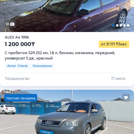
10
AUDI A4 1996
1 200 000
₸
от 31 171
₸
/мес
С пробегом 529 252 км, 1.8 л, бензин, механика, передний,
универсал 5 дв., красный
Aster Check
Осмотрено
Талдыкорган
17 июля
Ч
астная продажа