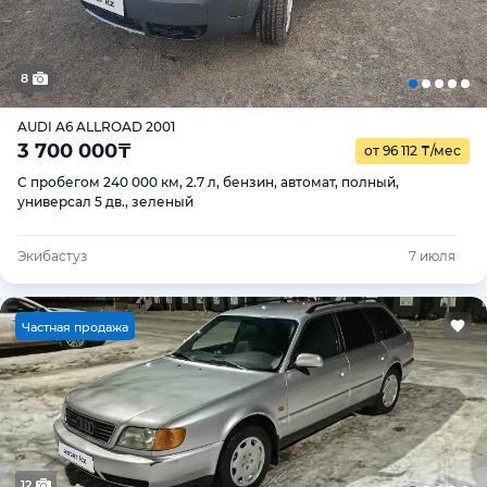
8
AUDI A6 ALLROAD 2001
3 700 000
₸
от 96 112
₸
/мес
С пробегом 240 000 км, 2.7 л, бензин, автомат, полный,
универсал 5 дв., зеленый
Экибастуз
7 июля
Ч
астная продажа
12