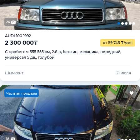
24
AUDI 100 1992
2 300 000
₸
от 59 745
₸
/мес
С пробегом 555 555 км, 2.8 л, бензин, механика, передний,
универсал 5 дв., голубой
Шымкент
21 июля
Ч
астная продажа
18