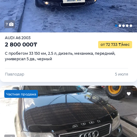
7
AUDI A6 2003
2 800 000
₸
от 72 733
₸
/мес
С пробегом 33 150 км, 2.5 л, дизель, механика, передний,
универсал 5 дв., черный
Павлодар
5 июля
Ч
астная продажа