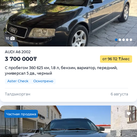
10
AUDI A6 2002
3 700 000
₸
от 96 112
₸
/мес
С пробегом 360 625 км, 1.8 л, бензин, вариатор, передний,
универсал 5 дв., черный
Aster Check
Осмотрено
Талдыкорган
6 августа
Ч
астная продажа