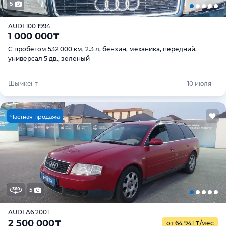
5
AUDI 100 1994
1 000 000
₸
С пробегом 532 000 км, 2.3 л, бензин, механика, передний,
универсал 5 дв., зеленый
Шымкент
10 июля
Ч
астная продажа
5
AUDI A6 2001
2 500 000
₸
от 64 941
₸
/мес