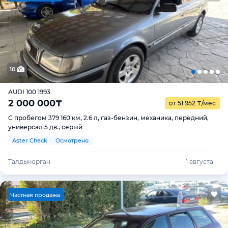
10
AUDI 100 1993
2 000 000
₸
от 51 952
₸
/мес
С пробегом 379 160 км, 2.6 л, газ-бензин, механика, передний,
универсал 5 дв., серый
Aster Check
Осмотрено
Талдыкорган
1 августа
Ч
астная продажа