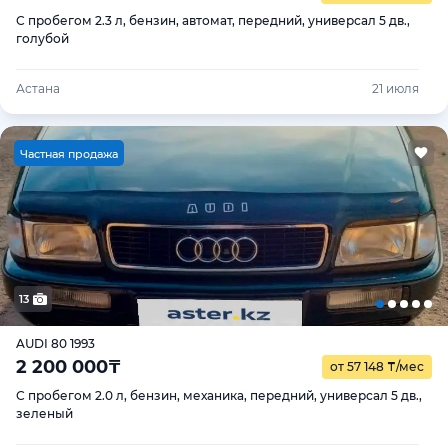
С пробегом 2.3 л, бензин, автомат, передний, универсал 5 дв.,
голубой
Астана
21 июля
Ч
астная продажа
13
AUDI 80 1993
2 200 000
₸
от 57 148
₸
/мес
С пробегом 2.0 л, бензин, механика, передний, универсал 5 дв.,
зеленый