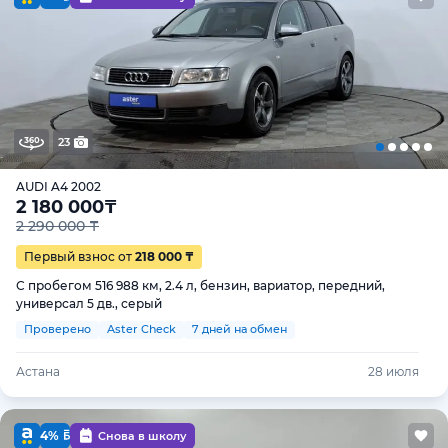
23
AUDI A4 2002
2 180 000
₸
2 290 000 ₸
Первый взнос от
218 000 ₸
С пробегом 516 988 км, 2.4 л, бензин, вариатор, передний,
универсал 5 дв., серый
Проверено
Aster Check
7 дней на обмен
Астана
28 июля
4%
Снова в школу