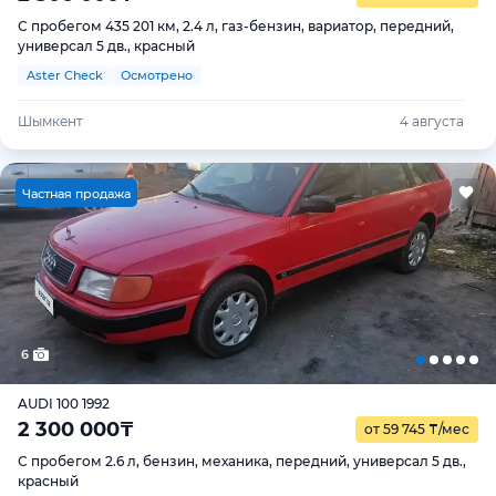
С пробегом 435 201 км, 2.4 л, газ-бензин, вариатор, передний,
универсал 5 дв., красный
Aster Check
Осмотрено
Шымкент
4 августа
Ч
астная продажа
6
AUDI 100 1992
2 300 000
₸
от 59 745
₸
/мес
С пробегом 2.6 л, бензин, механика, передний, универсал 5 дв.,
красный