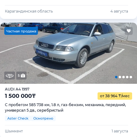
Карагандинская область
4 августа
Ч
астная продажа
5
AUDI A4 1997
1 500 000
₸
от 38 964
₸
/мес
С пробегом 585 738 км, 1.8 л, газ-бензин, механика, передний,
универсал 5 дв., серебристый
Aster Check
Осмотрено
Шымкент
1 августа