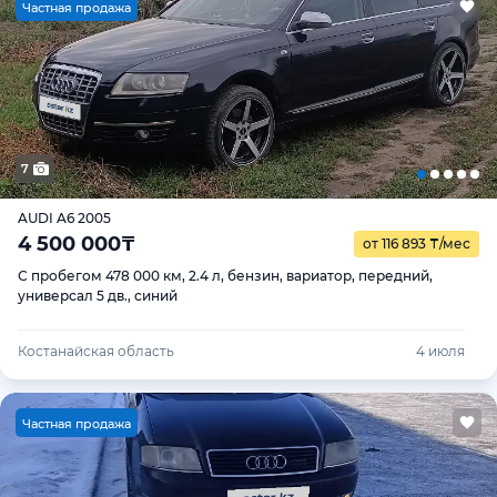
Ч
астная продажа
7
AUDI A6 2005
4 500 000
₸
от 116 893
₸
/мес
С пробегом 478 000 км, 2.4 л, бензин, вариатор, передний,
универсал 5 дв., синий
Костанайская область
4 июля
Ч
астная продажа