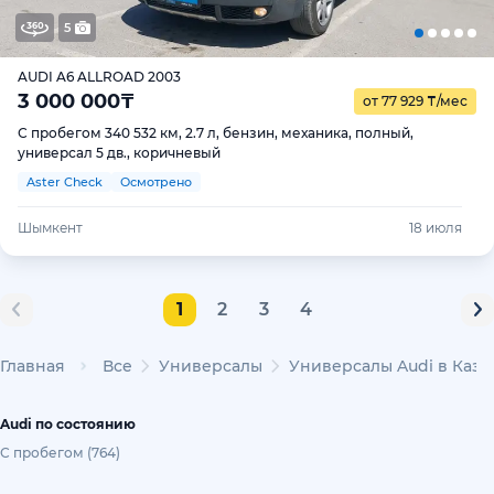
5
AUDI A6 ALLROAD 2003
3 000 000
₸
от 77 929
₸
/мес
С пробегом 340 532 км, 2.7 л, бензин, механика, полный,
универсал 5 дв., коричневый
Aster Check
Осмотрено
Шымкент
18 июля
1
2
3
4
Главная
Все
Универсалы
Универсалы Audi в Каза
Audi по состоянию
С пробегом (764)