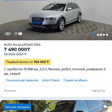
25
AUDI A4 ALLROAD 2014
7 490 000
₸
10 990 000 ₸
Первый взнос от
749 000 ₸
С пробегом 111 998 км, 2.0 л, бензин, робот, полный, универсал 5
дв., серый
Техническая гарантия
Aster Check
7 дней на обмен
Алматы
1 августа
Ч
астная продажа