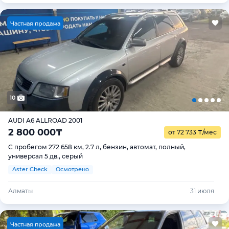
Ч
астная продажа
10
AUDI A6 ALLROAD 2001
2 800 000
₸
от 72 733
₸
/мес
С пробегом 272 658 км, 2.7 л, бензин, автомат, полный,
универсал 5 дв., серый
Aster Check
Осмотрено
Алматы
31 июля
Ч
астная продажа