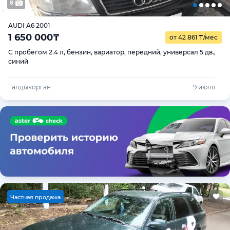
8
AUDI A6 2001
1 650 000
₸
от 42 861
₸
/мес
С пробегом 2.4 л, бензин, вариатор, передний, универсал 5 дв.,
синий
Талдыкорган
9 июля
Ч
астная продажа