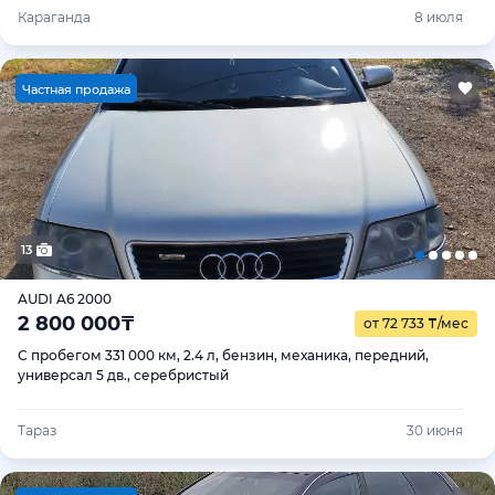
Караганда
8 июля
Ч
астная продажа
13
AUDI A6 2000
2 800 000
₸
от 72 733
₸
/мес
С пробегом 331 000 км, 2.4 л, бензин, механика, передний,
универсал 5 дв., серебристый
Тараз
30 июня