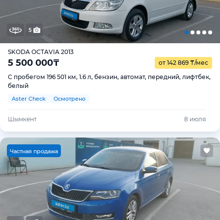
5
SKODA OCTAVIA 2013
5 500 000
₸
от 142 869
₸
/мес
С пробегом 196 501 км, 1.6 л, бензин, автомат, передний, лифтбек,
белый
Aster Check
Осмотрено
Шымкент
8 июля
Ч
астная продажа