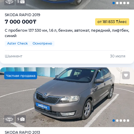
5
SKODA RAPID 2019
7 000 000
₸
от 181 833
₸
/мес
С пробегом 137 530 км, 1.6 л, бензин, автомат, передний, лифтбек,
синий
Aster Check
Осмотрено
Шымкент
30 июля
Ч
астная продажа
5
SKODA RAPID 2013