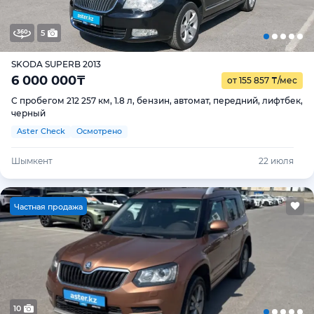
5
SKODA SUPERB 2013
6 000 000
₸
от 155 857
₸
/мес
С пробегом 212 257 км, 1.8 л, бензин, автомат, передний, лифтбек,
черный
Aster Check
Осмотрено
Шымкент
22 июля
Ч
астная продажа
10