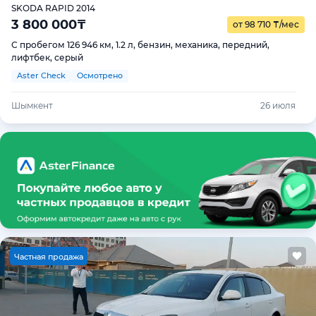
SKODA RAPID 2014
3 800 000
₸
от 98 710
₸
/мес
С пробегом 126 946 км, 1.2 л, бензин, механика, передний,
лифтбек, серый
Aster Check
Осмотрено
Шымкент
26 июля
Ч
астная продажа