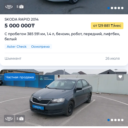
5
SKODA RAPID 2014
5 000 000
₸
от 129 881
₸
/мес
С пробегом 385 591 км, 1.4 л, бензин, робот, передний, лифтбек,
белый
Aster Check
Осмотрено
Шымкент
26 июля
Ч
астная продажа
5