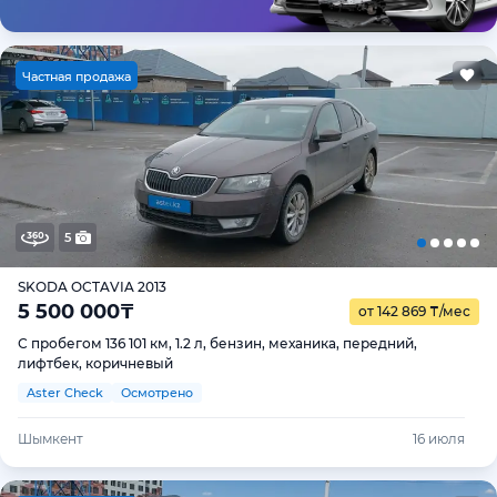
Ч
астная продажа
5
SKODA OCTAVIA 2013
5 500 000
₸
от 142 869
₸
/мес
С пробегом 136 101 км, 1.2 л, бензин, механика, передний,
лифтбек, коричневый
Aster Check
Осмотрено
Шымкент
16 июля