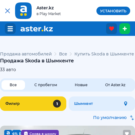
Aster.kz
УСТАНОВИТЬ
в Play Market
Продажа автомобилей
Все
Купить Skoda в Шымкенте
Продажа Skoda в Шымкенте
33
авто
Все
С пробегом
Новые
От Aster.kz
1
Фильтр
Шымкент
По умолчанию
4%
Снова в школу