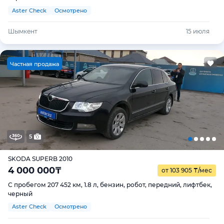
Aster Check
Осмотрено
Шымкент
15 июля
Ч
астная продажа
5
SKODA SUPERB 2010
4 000 000
₸
от 103 905
₸
/мес
С пробегом 207 452 км, 1.8 л, бензин, робот, передний, лифтбек,
черный
Aster Check
Осмотрено