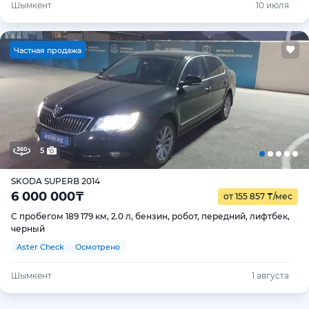
Шымкент
10 июля
Ч
астная продажа
5
SKODA SUPERB 2014
6 000 000
₸
от 155 857
₸
/мес
С пробегом 189 179 км, 2.0 л, бензин, робот, передний, лифтбек,
черный
Aster Check
Осмотрено
Шымкент
1 августа