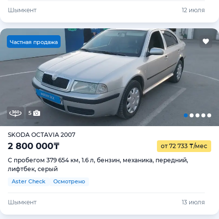
Шымкент
12 июля
Ч
астная продажа
5
SKODA OCTAVIA 2007
2 800 000
₸
от 72 733
₸
/мес
С пробегом 379 654 км, 1.6 л, бензин, механика, передний,
лифтбек, серый
Aster Check
Осмотрено
Шымкент
13 июля