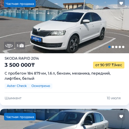
Ч
астная продажа
5
SKODA RAPID 2014
3 500 000
₸
от 90 917
₸
/мес
С пробегом 184 879 км, 1.6 л, бензин, механика, передний,
лифтбек, белый
Aster Check
Осмотрено
Шымкент
10 июля
Ч
астная продажа