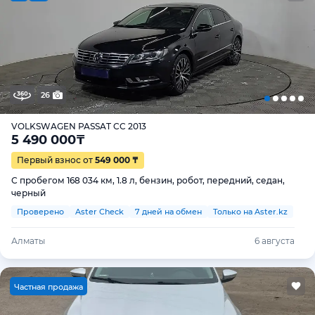
26
VOLKSWAGEN PASSAT CC 2013
5 490 000
₸
Первый взнос от
549 000 ₸
С пробегом 168 034 км, 1.8 л, бензин, робот, передний, седан,
черный
Проверено
Aster Check
7 дней на обмен
Только на Aster.kz
Алматы
6 августа
Ч
астная продажа