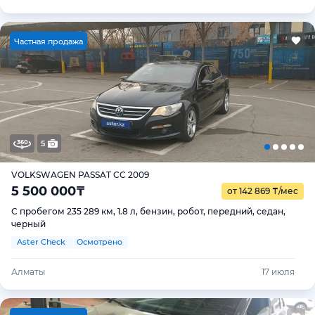
Ч
астная продажа
5
VOLKSWAGEN PASSAT CC 2009
5 500 000
₸
от 142 869
₸
/мес
С пробегом 235 289 км, 1.8 л, бензин, робот, передний, седан,
черный
Aster Check
Осмотрено
Алматы
17 июля