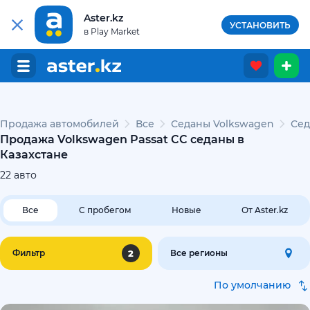
Aster.kz
УСТАНОВИТЬ
в Play Market
Продажа автомобилей
Все
Седаны Volkswagen
Сед
Продажа Volkswagen Passat CC седаны в
Казахстане
22
авто
Все
С пробегом
Новые
От Aster.kz
2
Фильтр
Все регионы
По умолчанию