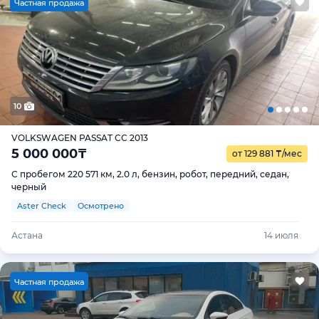
Ч
астная продажа
10
VOLKSWAGEN PASSAT CC 2013
5 000 000
₸
от 129 881
₸
/мес
С пробегом 220 571 км, 2.0 л, бензин, робот, передний, седан,
черный
Aster Check
Осмотрено
Астана
14 июля
Ч
астная продажа