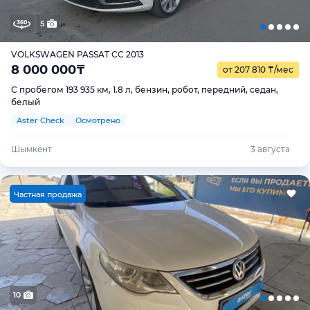
5
VOLKSWAGEN PASSAT CC 2013
8 000 000
₸
от 207 810
₸
/мес
С пробегом 193 935 км, 1.8 л, бензин, робот, передний, седан,
белый
Aster Check
Осмотрено
Шымкент
3 августа
Ч
астная продажа
10