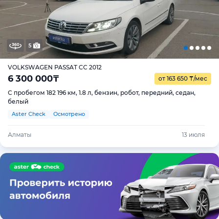
5
VOLKSWAGEN PASSAT CC 2012
6 300 000
₸
от 163 650
₸
/мес
С пробегом 182 196 км, 1.8 л, бензин, робот, передний, седан,
белый
Aster Check
Осмотрено
Алматы
13 июля