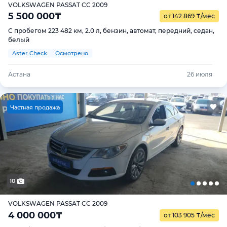
VOLKSWAGEN PASSAT CC 2009
5 500 000
₸
от 142 869
₸
/мес
С пробегом 223 482 км, 2.0 л, бензин, автомат, передний, седан,
белый
Aster Check
Осмотрено
Астана
26 июля
Ч
астная продажа
10
VOLKSWAGEN PASSAT CC 2009
4 000 000
₸
от 103 905
₸
/мес