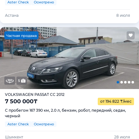
Aster Check
Осмотрено
Астана
8 июля
Ч
астная продажа
5
VOLKSWAGEN PASSAT CC 2012
7 500 000
₸
от 194 822
₸
/мес
С пробегом 167 390 км, 2.0 л, бензин, робот, передний, седан,
черный
Aster Check
Осмотрено
Шымкент
28 июля