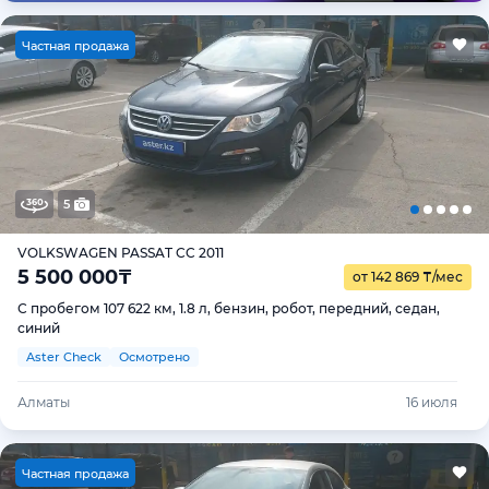
Ч
астная продажа
5
VOLKSWAGEN PASSAT CC 2011
5 500 000
₸
от 142 869
₸
/мес
С пробегом 107 622 км, 1.8 л, бензин, робот, передний, седан,
синий
Aster Check
Осмотрено
Алматы
16 июля
Ч
астная продажа