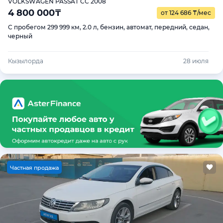
VOLKSWAGEN PASSAT CC 2008
4 800 000
₸
от 124 686
₸
/мес
С пробегом 299 999 км, 2.0 л, бензин, автомат, передний, седан,
черный
Кызылорда
28 июля
Ч
астная продажа