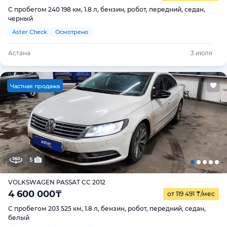
С пробегом 240 198 км, 1.8 л, бензин, робот, передний, седан,
черный
Aster Check
Осмотрено
Астана
3 июля
Ч
астная продажа
5
VOLKSWAGEN PASSAT CC 2012
4 600 000
₸
от 119 491
₸
/мес
С пробегом 203 525 км, 1.8 л, бензин, робот, передний, седан,
белый