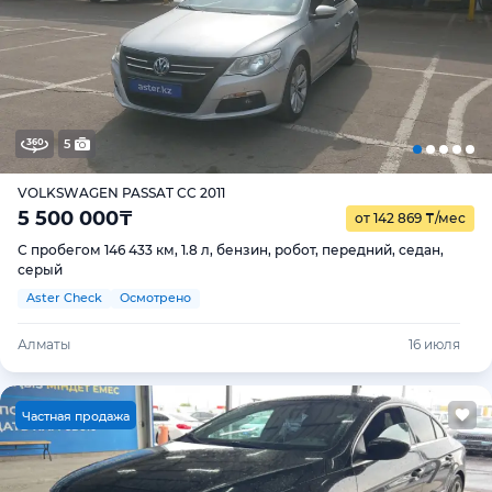
5
VOLKSWAGEN PASSAT CC 2011
5 500 000
₸
от 142 869
₸
/мес
С пробегом 146 433 км, 1.8 л, бензин, робот, передний, седан,
серый
Aster Check
Осмотрено
Алматы
16 июля
Ч
астная продажа