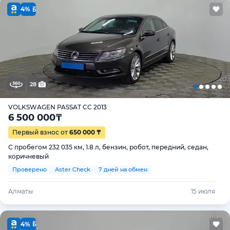
4%
28
VOLKSWAGEN PASSAT CC 2013
6 500 000
₸
Первый взнос от
650 000 ₸
С пробегом 232 035 км, 1.8 л, бензин, робот, передний, седан,
коричневый
Проверено
Aster Check
7 дней на обмен
Алматы
15 июля
4%