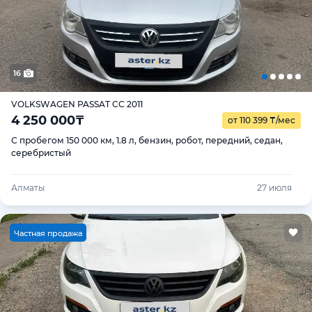
16
VOLKSWAGEN PASSAT CC 2011
4 250 000
₸
от 110 399
₸
/мес
С пробегом 150 000 км, 1.8 л, бензин, робот, передний, седан,
серебристый
Алматы
27 июля
Ч
астная продажа