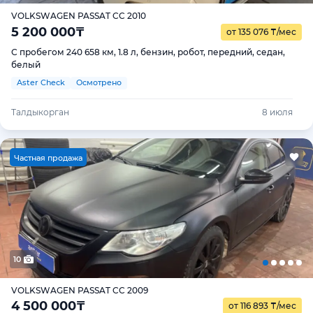
VOLKSWAGEN PASSAT CC 2010
5 200 000
₸
от 135 076
₸
/мес
С пробегом 240 658 км, 1.8 л, бензин, робот, передний, седан,
белый
Aster Check
Осмотрено
Талдыкорган
8 июля
Ч
астная продажа
10
VOLKSWAGEN PASSAT CC 2009
4 500 000
₸
от 116 893
₸
/мес