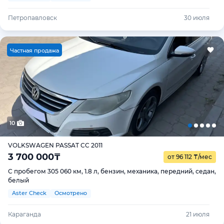
Петропавловск
30 июля
Ч
астная продажа
10
VOLKSWAGEN PASSAT CC 2011
3 700 000
₸
от 96 112
₸
/мес
С пробегом 305 060 км, 1.8 л, бензин, механика, передний, седан,
белый
Aster Check
Осмотрено
Караганда
21 июля