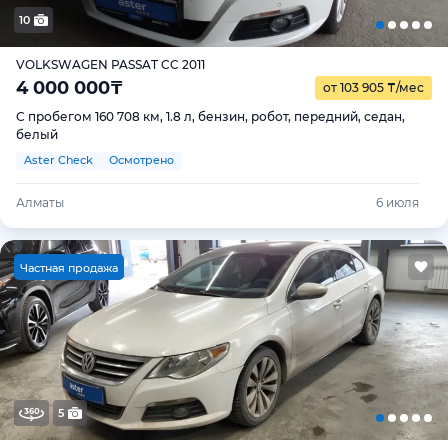
10
VOLKSWAGEN PASSAT CC 2011
4 000 000
₸
от 103 905
₸
/мес
С пробегом 160 708 км, 1.8 л, бензин, робот, передний, седан,
белый
Aster Check
Осмотрено
Алматы
6 июля
Ч
астная продажа
5