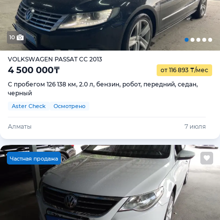
10
VOLKSWAGEN PASSAT CC 2013
4 500 000
₸
от 116 893
₸
/мес
С пробегом 126 138 км, 2.0 л, бензин, робот, передний, седан,
черный
Aster Check
Осмотрено
Алматы
7 июля
Ч
астная продажа