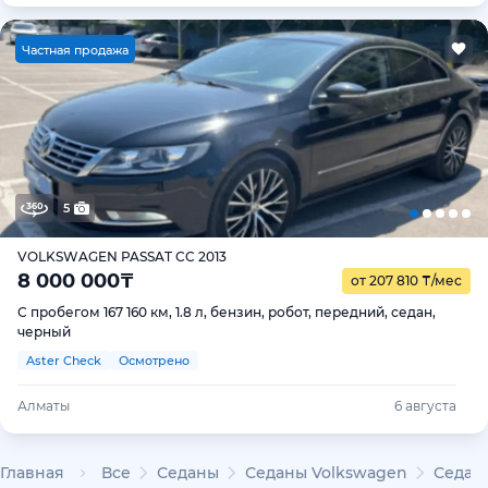
Ч
астная продажа
5
VOLKSWAGEN PASSAT CC 2013
8 000 000
₸
от 207 810
₸
/мес
С пробегом 167 160 км, 1.8 л, бензин, робот, передний, седан,
черный
Aster Check
Осмотрено
Алматы
6 августа
Главная
Все
Седаны
Седаны Volkswagen
Седаны