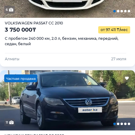
6
VOLKSWAGEN PASSAT CC 2010
3 750 000
₸
от 97 411
₸
/мес
С пробегом 240 000 км, 2.0 л, бензин, механика, передний,
седан, белый
Алматы
27 июля
Ч
астная продажа
11