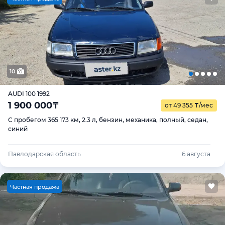
10
AUDI 100 1992
1 900 000
₸
от 49 355
₸
/мес
С пробегом 365 173 км, 2.3 л, бензин, механика, полный, седан,
синий
Павлодарская область
6 августа
Ч
астная продажа