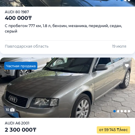
AUDI 80 1987
400 000
₸
С пробегом 777 км, 1.8 л, бензин, механика, передний, седан,
серый
Павлодарская область
19 июля
Ч
астная продажа
10
AUDI A6 2001
2 300 000
₸
от 59 745
₸
/мес