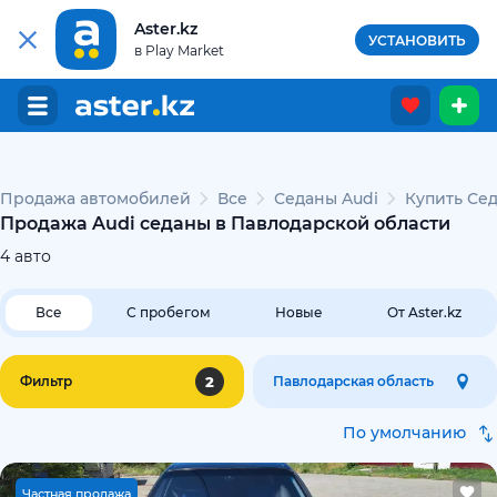
Aster.kz
УСТАНОВИТЬ
в Play Market
Продажа автомобилей
Все
Седаны Audi
Купить Сед
Продажа Audi седаны в Павлодарской области
4
авто
Все
С пробегом
Новые
От Aster.kz
2
Фильтр
Павлодарская область
По умолчанию
Ч
астная продажа