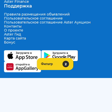
Aster Finance
Поддержка
Правила размещения объявлений
Пользовательское соглашение
Пользовательское соглашение Aster Аукцион
Контакты
О проекте
Aster Гид
Карта сайта
Бонус
2
Фильтр
Call Center
+7 708 941 08 08
Написать в службу заботы
support@aster.kz
Все права защищены