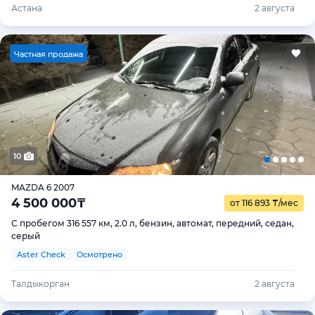
Астана
2 августа
Ч
астная продажа
10
MAZDA 6 2007
4 500 000
₸
от 116 893
₸
/мес
С пробегом 316 557 км, 2.0 л, бензин, автомат, передний, седан,
серый
Aster Check
Осмотрено
Талдыкорган
2 августа