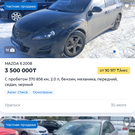
Ч
астная продажа
10
MAZDA 6 2008
3 500 000
₸
от 90 917
₸
/мес
С пробегом 370 856 км, 2.0 л, бензин, механика, передний,
седан, черный
Aster Check
Осмотрено
Уральск
30 июля
Ч
астная продажа