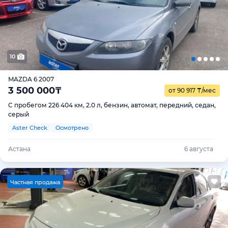
10
MAZDA 6 2007
3 500 000
₸
от 90 917
₸
/мес
С пробегом 226 404 км, 2.0 л, бензин, автомат, передний, седан,
серый
Aster Check
Осмотрено
Астана
6 августа
Ч
астная продажа