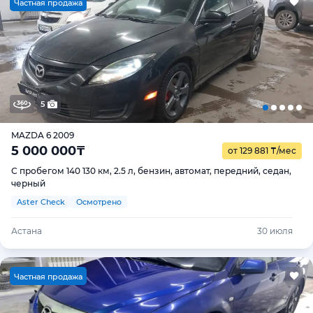
Ч
астная продажа
5
MAZDA 6 2009
5 000 000
₸
от 129 881
₸
/мес
С пробегом 140 130 км, 2.5 л, бензин, автомат, передний, седан,
черный
Aster Check
Осмотрено
Астана
30 июля
Ч
астная продажа