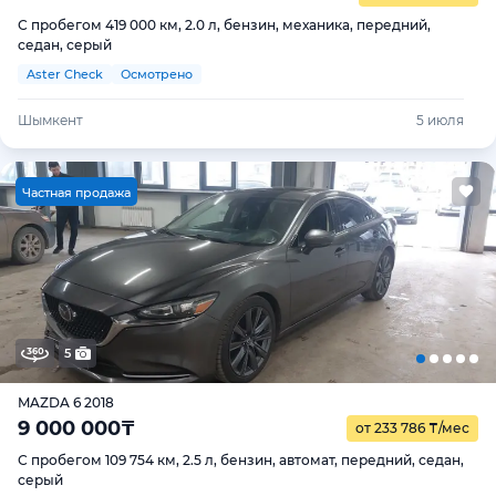
С пробегом 419 000 км, 2.0 л, бензин, механика, передний,
седан, серый
Aster Check
Осмотрено
Шымкент
5 июля
Ч
астная продажа
5
MAZDA 6 2018
9 000 000
₸
от 233 786
₸
/мес
С пробегом 109 754 км, 2.5 л, бензин, автомат, передний, седан,
серый