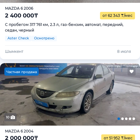
MAZDA 6 2006
2 400 000
₸
от 62 343
₸
/мес
С пробегом 317 761 км, 2.3 л, газ-бензин, автомат, передний,
седан, черный
Aster Check
Осмотрено
Шымкент
8 июля
Ч
астная продажа
10
MAZDA 6 2004
2 000 000
₸
от 51 952
₸
/мес