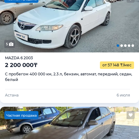
5
MAZDA 6 2003
2 200 000
₸
от 57 148
₸
/мес
С пробегом 400 000 км, 2.3 л, бензин, автомат, передний, седан,
белый
Астана
6 июля
Ч
астная продажа