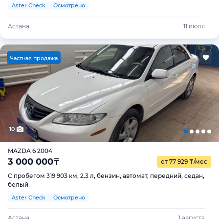
Aster Check
Осмотрено
Астана
11 июля
Ч
астная продажа
10
MAZDA 6 2004
3 000 000
₸
от 77 929
₸
/мес
С пробегом 319 903 км, 2.3 л, бензин, автомат, передний, седан,
белый
Aster Check
Осмотрено
Астана
1 августа