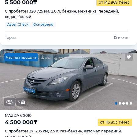
5 500 000
₸
от 142 869
₸
/мес
С пробегом 320 725 км, 2.0 л, бензин, механика, передний,
седан, белый
Aster Check
Осмотрено
Тараз
15 июля
Ч
астная продажа
5
MAZDA 6 2010
4 500 000
₸
от 116 893
₸
/мес
С пробегом 271 295 км, 2.5 л, газ-бензин, автомат, передний,
седан, серый