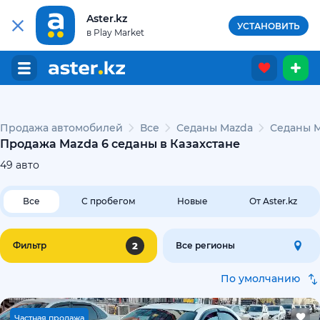
Aster.kz
УСТАНОВИТЬ
в Play Market
Продажа автомобилей
Все
Седаны Mazda
Седаны M
Продажа Mazda 6 седаны в Казахстане
49
авто
Все
С пробегом
Новые
От Aster.kz
2
Фильтр
Все регионы
По умолчанию
Ч
астная продажа