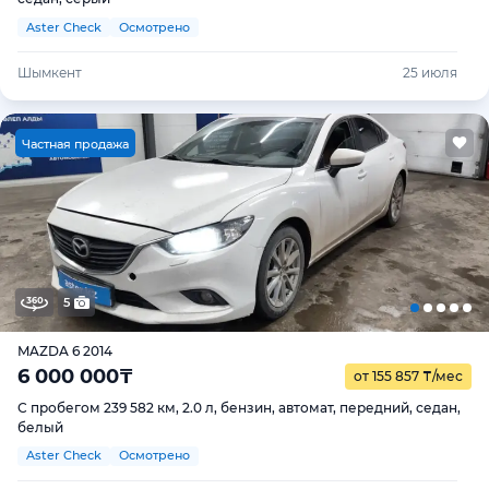
Aster Check
Осмотрено
Шымкент
25 июля
Ч
астная продажа
5
MAZDA 6 2014
6 000 000
₸
от 155 857
₸
/мес
С пробегом 239 582 км, 2.0 л, бензин, автомат, передний, седан,
белый
Aster Check
Осмотрено