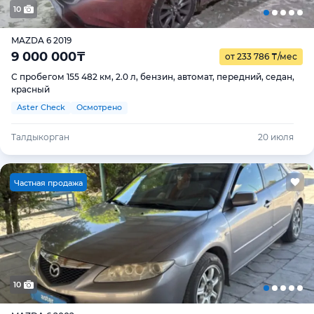
10
MAZDA 6 2019
9 000 000
₸
от 233 786
₸
/мес
С пробегом 155 482 км, 2.0 л, бензин, автомат, передний, седан,
красный
Aster Check
Осмотрено
Талдыкорган
20 июля
Ч
астная продажа
10