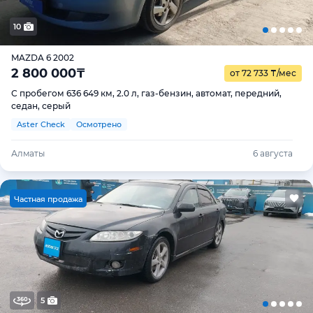
10
MAZDA 6 2002
2 800 000
₸
от 72 733
₸
/мес
С пробегом 636 649 км, 2.0 л, газ-бензин, автомат, передний,
седан, серый
Aster Check
Осмотрено
Алматы
6 августа
Ч
астная продажа
5