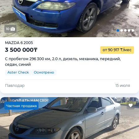
10
MAZDA 6 2005
3 500 000
₸
от 90 917
₸
/мес
С пробегом 296 300 км, 2.0 л, дизель, механика, передний,
седан, синий
Aster Check
Осмотрено
Павлодар
15 июля
Ч
астная продажа