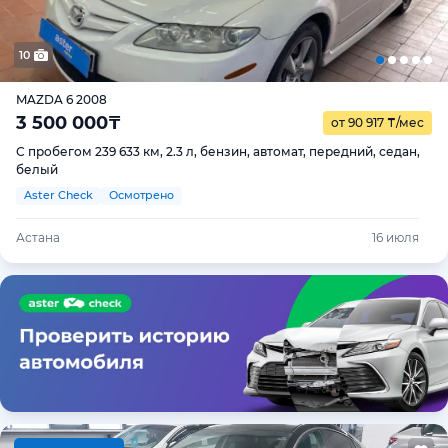
10
MAZDA 6 2008
3 500 000
₸
от 90 917
₸
/мес
С пробегом 239 633 км, 2.3 л, бензин, автомат, передний, седан,
белый
Aster Check
Осмотрено
Астана
16 июля