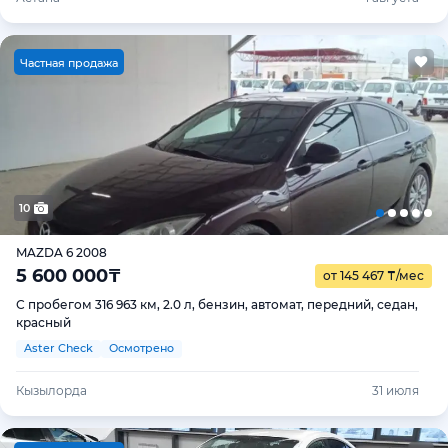
Ч
астная продажа
10
MAZDA 6 2008
5 600 000
₸
от 145 467
₸
/мес
С пробегом 316 963 км, 2.0 л, бензин, автомат, передний, седан,
красный
Aster Check
Осмотрено
Кызылорда
31 июля