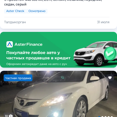
седан, серый
Aster Check
Осмотрено
Талдыкорган
31 июля
Ч
астная продажа
10