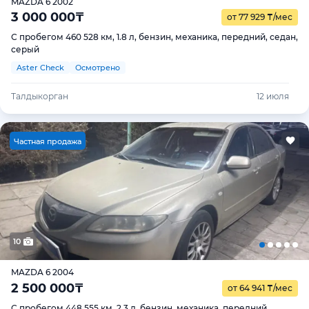
MAZDA 6 2002
3 000 000
₸
от 77 929
₸
/мес
С пробегом 460 528 км, 1.8 л, бензин, механика, передний, седан,
серый
Aster Check
Осмотрено
Талдыкорган
12 июля
Ч
астная продажа
10
MAZDA 6 2004
2 500 000
₸
от 64 941
₸
/мес
С пробегом 448 555 км, 2.3 л, бензин, механика, передний,