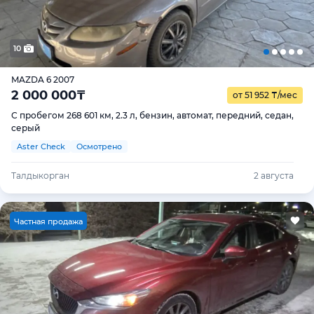
10
MAZDA 6 2007
2 000 000
₸
от 51 952
₸
/мес
С пробегом 268 601 км, 2.3 л, бензин, автомат, передний, седан,
серый
Aster Check
Осмотрено
Талдыкорган
2 августа
Ч
астная продажа