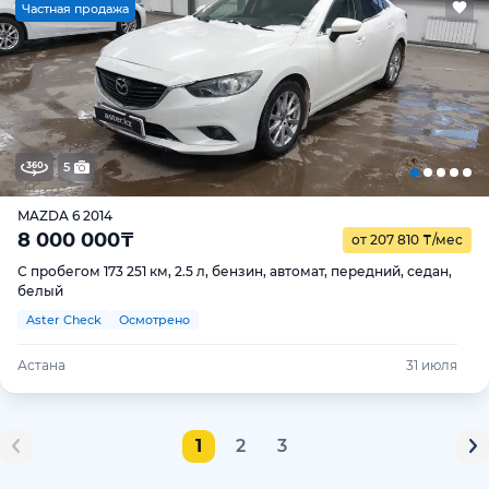
Ч
астная продажа
5
MAZDA 6 2014
8 000 000
₸
от 207 810
₸
/мес
С пробегом 173 251 км, 2.5 л, бензин, автомат, передний, седан,
белый
Aster Check
Осмотрено
Астана
31 июля
1
2
3