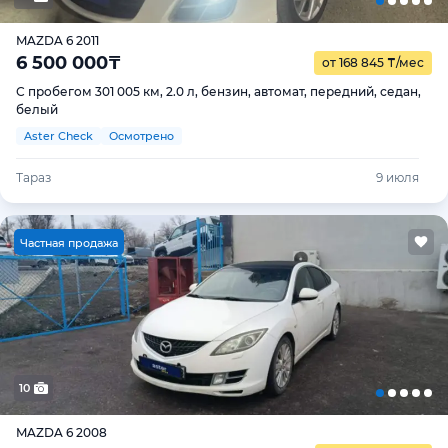
MAZDA 6 2011
6 500 000
₸
от 168 845
₸
/мес
С пробегом 301 005 км, 2.0 л, бензин, автомат, передний, седан,
белый
Aster Check
Осмотрено
Тараз
9 июля
Ч
астная продажа
10
MAZDA 6 2008