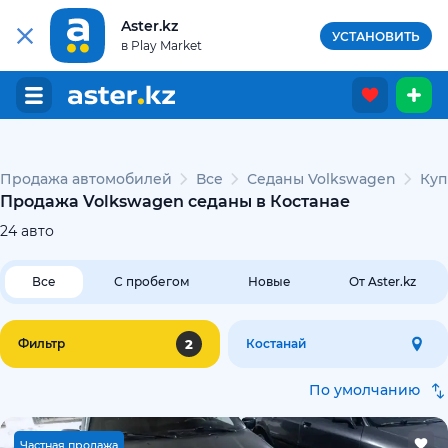
Aster.kz
УСТАНОВИТЬ
в Play Market
Продажа автомобилей
Все
Седаны Volkswagen
Куп
Продажа Volkswagen седаны в Костанае
24
авто
Все
С пробегом
Новые
От Aster.kz
2
Фильтр
Костанай
По умолчанию
Ч
астная продажа