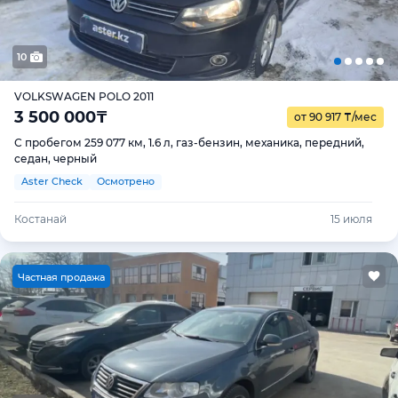
10
VOLKSWAGEN POLO 2011
3 500 000
₸
от 90 917
₸
/мес
С пробегом 259 077 км, 1.6 л, газ-бензин, механика, передний,
седан, черный
Aster Check
Осмотрено
Костанай
15 июля
Ч
астная продажа