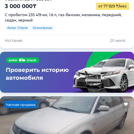
3 000 000
₸
от 77 929
₸
/мес
С пробегом 235 419 км, 1.6 л, газ-бензин, механика, передний,
седан, черный
Aster Check
Осмотрено
Костанай
20 июля
Ч
астная продажа