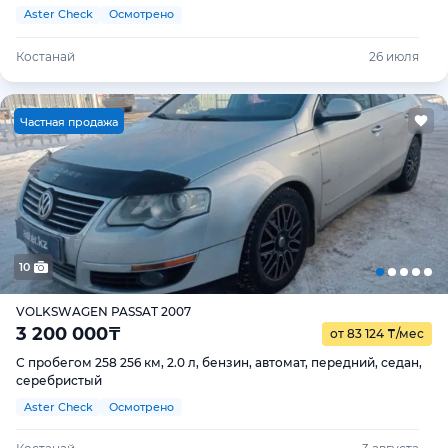
Aster Check
Осмотрено
Костанай
26 июля
Ч
астная продажа
10
VOLKSWAGEN PASSAT 2007
3 200 000
₸
от 83 124
₸
/мес
С пробегом 258 256 км, 2.0 л, бензин, автомат, передний, седан,
серебристый
Aster Check
Осмотрено