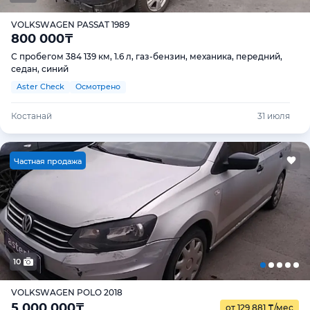
VOLKSWAGEN PASSAT 1989
800 000
₸
С пробегом 384 139 км, 1.6 л, газ-бензин, механика, передний,
седан, синий
Aster Check
Осмотрено
Костанай
31 июля
Ч
астная продажа
10
VOLKSWAGEN POLO 2018
5 000 000
₸
от 129 881
₸
/мес