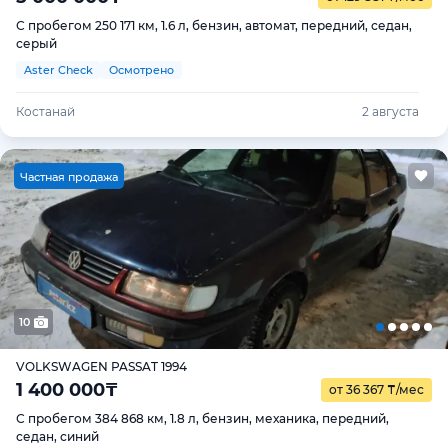
С пробегом 250 171 км, 1.6 л, бензин, автомат, передний, седан,
серый
Aster Check
Осмотрено
Костанай
2 августа
Ч
астная продажа
10
VOLKSWAGEN PASSAT 1994
1 400 000
₸
от 36 367
₸
/мес
С пробегом 384 868 км, 1.8 л, бензин, механика, передний,
седан, синий