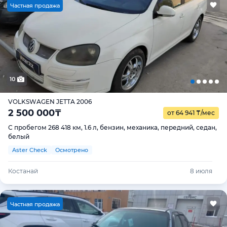
Ч
астная продажа
10
VOLKSWAGEN JETTA 2006
2 500 000
₸
от 64 941
₸
/мес
С пробегом 268 418 км, 1.6 л, бензин, механика, передний, седан,
белый
Aster Check
Осмотрено
Костанай
8 июля
Ч
астная продажа