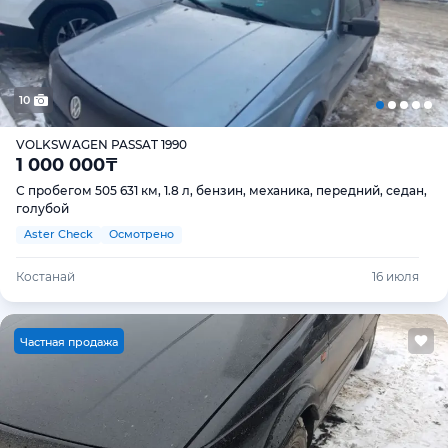
10
VOLKSWAGEN PASSAT 1990
1 000 000
₸
С пробегом 505 631 км, 1.8 л, бензин, механика, передний, седан,
голубой
Aster Check
Осмотрено
Костанай
16 июля
Ч
астная продажа