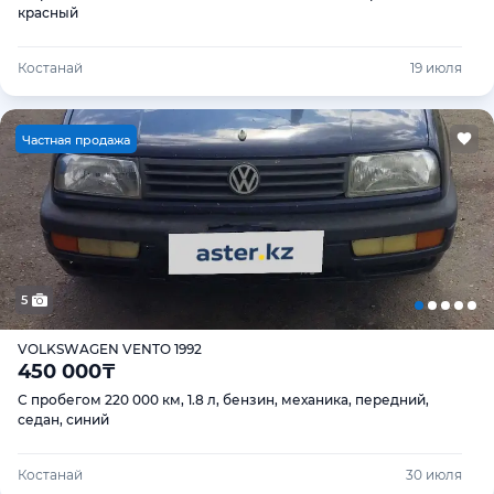
красный
Костанай
19 июля
Ч
астная продажа
5
VOLKSWAGEN VENTO 1992
450 000
₸
С пробегом 220 000 км, 1.8 л, бензин, механика, передний,
седан, синий
Костанай
30 июля