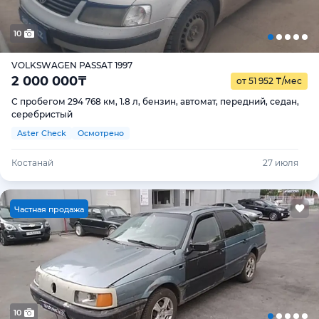
10
VOLKSWAGEN PASSAT 1997
2 000 000
₸
от 51 952
₸
/мес
С пробегом 294 768 км, 1.8 л, бензин, автомат, передний, седан,
серебристый
Aster Check
Осмотрено
Костанай
27 июля
Ч
астная продажа
10