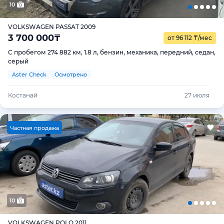
10
VOLKSWAGEN PASSAT 2009
3 700 000
₸
от 96 112
₸
/мес
С пробегом 274 882 км, 1.8 л, бензин, механика, передний, седан,
серый
Aster Check
Осмотрено
Костанай
27 июля
Ч
астная продажа
10
VOLKSWAGEN POLO 2011