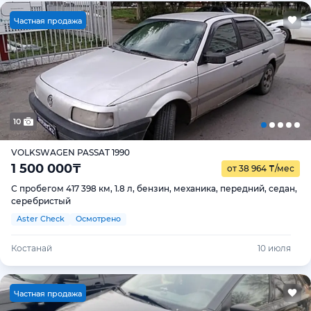
Ч
астная продажа
10
VOLKSWAGEN PASSAT 1990
1 500 000
₸
от 38 964
₸
/мес
С пробегом 417 398 км, 1.8 л, бензин, механика, передний, седан,
серебристый
Aster Check
Осмотрено
Костанай
10 июля
Ч
астная продажа