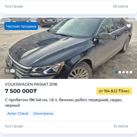
Костанай
26 июля
Ч
астная продажа
10
VOLKSWAGEN PASSAT 2016
7 500 000
₸
от 194 822
₸
/мес
С пробегом 196 146 км, 1.8 л, бензин, робот, передний, седан,
черный
Aster Check
Осмотрено
Костанай
10 июля