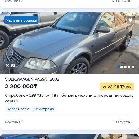
Костанай
3 августа
Ч
астная продажа
10
VOLKSWAGEN PASSAT 2002
2 200 000
₸
от 57 148
₸
/мес
С пробегом 299 735 км, 1.8 л, бензин, механика, передний, седан,
серый
Aster Check
Осмотрено
Костанай
1 августа