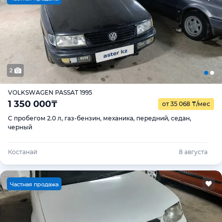
2
VOLKSWAGEN PASSAT 1995
1 350 000
₸
от 35 068
₸
/мес
С пробегом 2.0 л, газ-бензин, механика, передний, седан,
черный
Костанай
8 августа
Ч
астная продажа