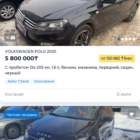
10
VOLKSWAGEN POLO 2020
5 800 000
₸
от 150 662
₸
/мес
С пробегом 134 205 км, 1.6 л, бензин, механика, передний, седан,
черный
Aster Check
Осмотрено
Костанай
12 июля
Ч
астная продажа