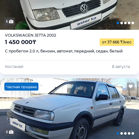
5
VOLKSWAGEN JETTA 2002
1 450 000
₸
от 37 666
₸
/мес
С пробегом 2.0 л, бензин, автомат, передний, седан, белый
Костанай
8 августа
Ч
астная продажа
5