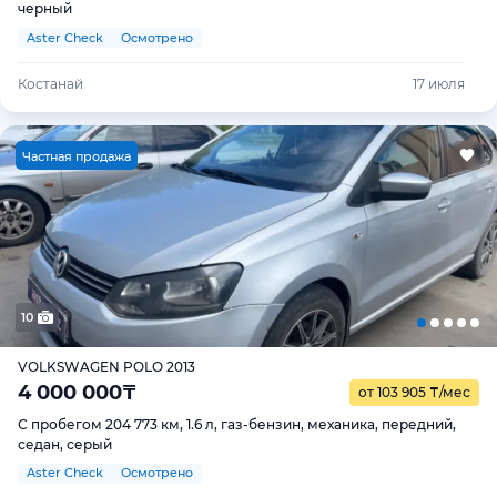
черный
Aster Check
Осмотрено
Костанай
17 июля
Ч
астная продажа
10
VOLKSWAGEN POLO 2013
4 000 000
₸
от 103 905
₸
/мес
С пробегом 204 773 км, 1.6 л, газ-бензин, механика, передний,
седан, серый
Aster Check
Осмотрено