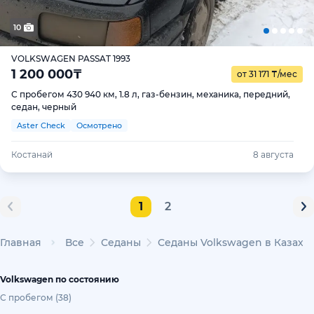
10
VOLKSWAGEN PASSAT 1993
1 200 000
₸
от 31 171
₸
/мес
С пробегом 430 940 км, 1.8 л, газ-бензин, механика, передний,
седан, черный
Aster Check
Осмотрено
Костанай
8 августа
1
2
Главная
Все
Седаны
Седаны Volkswagen в Казахс
Volkswagen по состоянию
С пробегом (38)