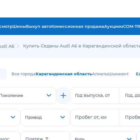
смотр
Шины
Выкуп авто
Комиссионная продажа
Аукцион
COM-T
Купить Седаны Audi A6 в Карагандинской област
udi A6
Все города
Карагандинская область
Алматы
Шымкент
Е
Год выпуска, от
Год, д
Поколение
Пробег от, км
Пробег
Привод
знос
Платеж, ₸
Руль