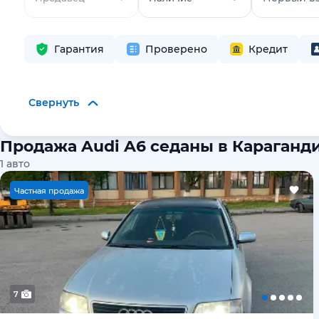
Гарантия
Проверено
Кредит
Свернуть
Продажа Audi A6 седаны в Караганд
1
авто
Ч
астная продажа
7