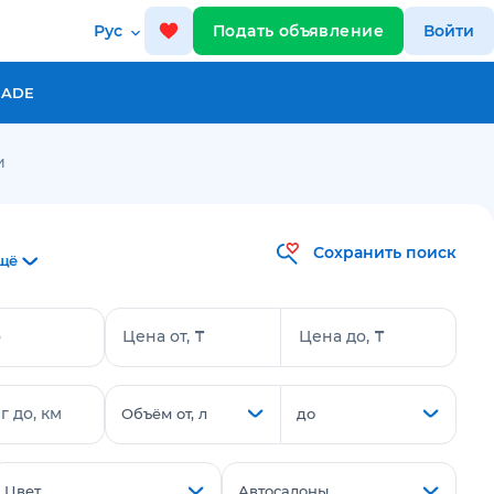
Рус
Подать объявление
Войти
RADE
и
Сохранить поиск
щё
о
Цена от, ₸
Цена до, ₸
 до, км
Объём от, л
до
Цвет
Автосалоны