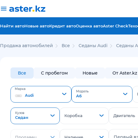
Найти авто
Новые авто
Кредит авто
Оценка авто
Aster Check
Техо
Продажа автомобилей
Все
Седаны Audi
Седаны A
Все
С пробегом
Новые
От Aster.kz
Марка
Модель
Audi
A6
Кузов
Коробка
Двигатель
Седан
Первый в
Продавец
Наличие