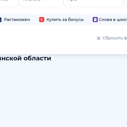
Растаможен
Купить за бонусы
Снова в шко
Сбросить 
инской области