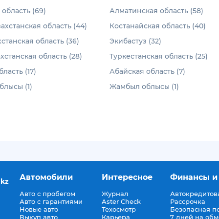
область (69)
Алматинская область (58)
ахстанская область (44)
Костанайская область (40)
станская область (36)
Экибастуз (32)
хстанская область (28)
Туркестанская область (25)
ласть (17)
Абайская область (7)
лысы (1)
Жамбыл облысы (1)
Автомобили
Интересное
Финансы и
.kz
Авто с пробегом
Журнал
Автокредитов
Авто с гарантиями
Aster Check
Рассрочка
Новые авто
Техосмотр
Безопасная п
Выкуп авто
Карьера
7 дней на об