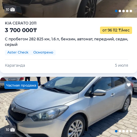
10
KIA CERATO 2011
3 700 000
₸
от 96 112
₸
/мес
С пробегом 282 825 км, 1.6 л, бензин, автомат, передний, седан,
серый
Aster Check
Осмотрено
Караганда
5 июля
Ч
астная продажа
10