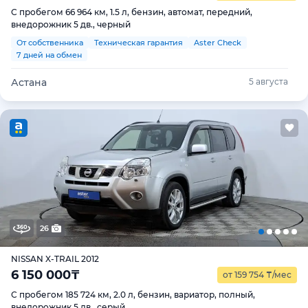
С пробегом 66 964 км, 1.5 л, бензин, автомат, передний,
внедорожник 5 дв., черный
От собственника
Техническая гарантия
Aster Check
7 дней на обмен
Астана
5 августа
26
NISSAN X-TRAIL 2012
6 150 000
₸
от 159 754
₸
/мес
С пробегом 185 724 км, 2.0 л, бензин, вариатор, полный,
внедорожник 5 дв., серый