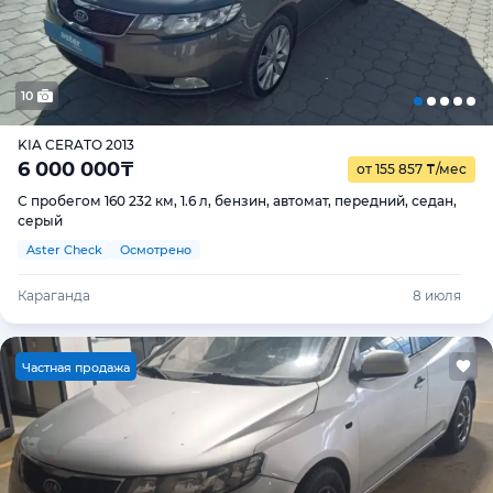
10
KIA CERATO 2013
6 000 000
₸
от 155 857
₸
/мес
С пробегом 160 232 км, 1.6 л, бензин, автомат, передний, седан,
серый
Aster Check
Осмотрено
Караганда
8 июля
Ч
астная продажа