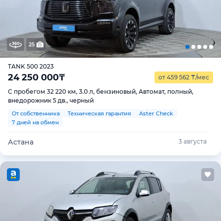
25
TANK 500 2023
24 250 000
₸
от 459 562
₸
/мес
С пробегом 32 220 км, 3.0 л, бензиновый, Автомат, полный,
внедорожник 5 дв., черный
От собственника
Техническая гарантия
Aster Check
7 дней на обмен
Астана
3 августа