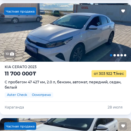
Ч
астная продажа
10
KIA CERATO 2023
11 700 000
₸
от 303 922
₸
/мес
С пробегом 47 427 км, 2.0 л, бензин, автомат, передний, седан,
белый
Aster Check
Осмотрено
Караганда
28 июля
Ч
астная продажа