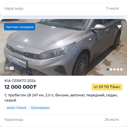
Караганда
11 июля
Ч
астная продажа
10
KIA CERATO 2024
12 000 000
₸
от 311 715
₸
/мес
С пробегом 28 247 км, 2.0 л, бензин, автомат, передний, седан,
серый
Aster Check
Осмотрено
Караганда
26 июля