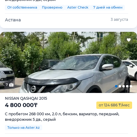
От собственника
Проверено
Aster Check
7 дней на обмен
Астана
3 августа
7
NISSAN QASHQAI 2015
4 800 000
₸
от 124 686
₸
/мес
С пробегом 268 000 км, 2.0 л, бензин, вариатор, передний,
внедорожник 5 дв., серый
Только на Aster.kz