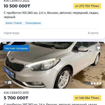
KIA CERATO 2022
10 500 000
₸
от 272 750
₸
/мес
С пробегом 105 280 км, 2.0 л, бензин, автомат, передний, седан,
черный
Aster Check
Осмотрено
Караганда
8 июля
Ч
астная продажа
10
KIA CERATO 2013
5 700 000
₸
от 148 064
₸
/мес
С пробегом 297 767 км, 1.6 л, бензин, автомат, передний, седан,