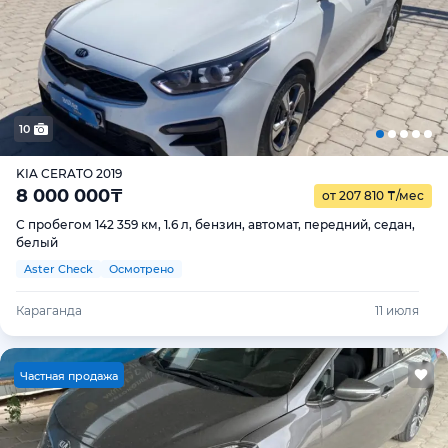
10
KIA CERATO 2019
8 000 000
₸
от 207 810
₸
/мес
С пробегом 142 359 км, 1.6 л, бензин, автомат, передний, седан,
белый
Aster Check
Осмотрено
Караганда
11 июля
Ч
астная продажа