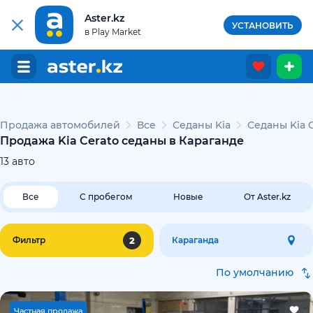
Aster.kz
УСТАНОВИТЬ
в Play Market
Продажа автомобилей
Все
Седаны Kia
Седаны Kia 
Продажа Kia Cerato седаны в Караганде
13
авто
Все
С пробегом
Новые
От Aster.kz
2
Фильтр
Караганда
По умолчанию
Ч
астная продажа