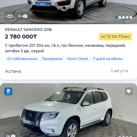
24
RENAULT SANDERO 2016
2 780 000
₸
от 72 214
₸
/мес
С пробегом 257 304 км, 1.6 л, газ-бензин, механика, передний,
хэтчбек 5 дв., серый
От собственника
Проверено
Aster Check
7 дней на обмен
Астана
3 августа
24