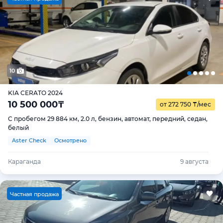
10
KIA CERATO 2024
10 500 000
₸
от 272 750
₸
/мес
С пробегом 29 884 км, 2.0 л, бензин, автомат, передний, седан,
белый
Aster Check
Осмотрено
Караганда
9 августа
Ч
астная продажа