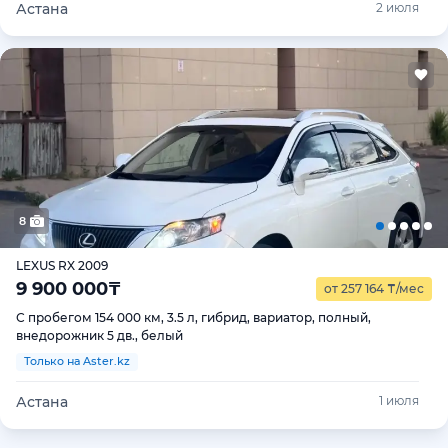
Астана
2 июля
8
LEXUS RX 2009
9 900 000
₸
от 257 164
₸
/мес
С пробегом 154 000 км, 3.5 л, гибрид, вариатор, полный,
внедорожник 5 дв., белый
Только на Aster.kz
Астана
1 июля