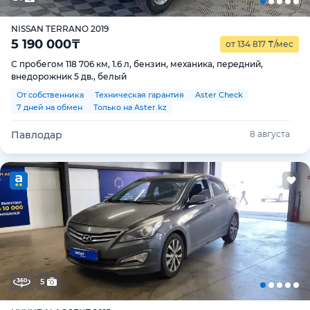
NISSAN TERRANO 2019
5 190 000
₸
от 134 817
₸
/мес
С пробегом 118 706 км, 1.6 л, бензин, механика, передний,
внедорожник 5 дв., белый
От собственника
Техническая гарантия
Aster Check
7 дней на обмен
Только на Aster.kz
Павлодар
8 августа
5