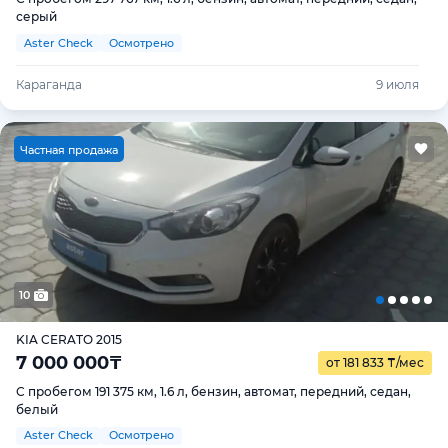
серый
Aster Check
Осмотрено
Караганда
9 июля
Ч
астная продажа
10
KIA CERATO 2015
7 000 000
₸
от 181 833
₸
/мес
С пробегом 191 375 км, 1.6 л, бензин, автомат, передний, седан,
белый
Aster Check
Осмотрено