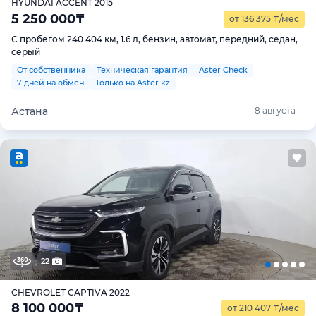
HYUNDAI ACCENT 2015
5 250 000
₸
от 136 375
₸
/мес
С пробегом 240 404 км, 1.6 л, бензин, автомат, передний, седан,
серый
От собственника
Техническая гарантия
Aster Check
7 дней на обмен
Только на Aster.kz
Астана
8 августа
22
CHEVROLET CAPTIVA 2022
8 100 000
₸
от 210 407
₸
/мес