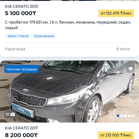
KIA CERATO 2013
5 100 000
₸
от 132 479
₸
/мес
С пробегом 179 631 км, 1.6 л, бензин, механика, передний, седан,
серый
Aster Check
Осмотрено
Караганда
8 июля
Ч
астная продажа
10
KIA CERATO 2017
8 200 000
₸
от 213 005
₸
/мес