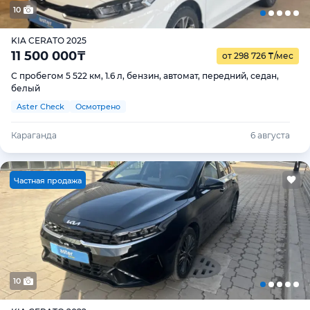
10
KIA CERATO 2025
11 500 000
₸
от 298 726
₸
/мес
С пробегом 5 522 км, 1.6 л, бензин, автомат, передний, седан,
белый
Aster Check
Осмотрено
Караганда
6 августа
Ч
астная продажа
10