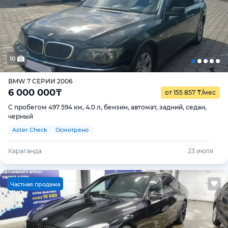
10
BMW 7 СЕРИИ 2006
6 000 000
₸
от 155 857
₸
/мес
С пробегом 497 594 км, 4.0 л, бензин, автомат, задний, седан,
черный
Aster Check
Осмотрено
Караганда
23 июля
Ч
астная продажа