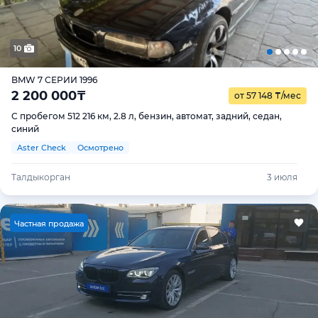
10
BMW 7 СЕРИИ 1996
2 200 000
₸
от 57 148
₸
/мес
С пробегом 512 216 км, 2.8 л, бензин, автомат, задний, седан,
синий
Aster Check
Осмотрено
Талдыкорган
3 июля
Ч
астная продажа