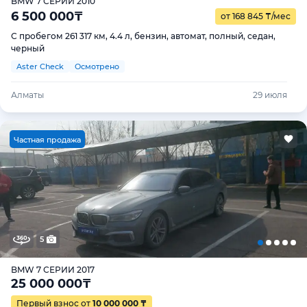
BMW 7 СЕРИИ 2010
6 500 000
₸
от 168 845
₸
/мес
С пробегом 261 317 км, 4.4 л, бензин, автомат, полный, седан,
черный
Aster Check
Осмотрено
Алматы
29 июля
Ч
астная продажа
5
BMW 7 СЕРИИ 2017
25 000 000
₸
Первый взнос от
10 000 000 ₸