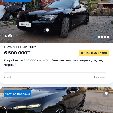
12
BMW 7 СЕРИИ 2007
6 500 000
₸
от 168 845
₸
/мес
С пробегом 254 000 км, 4.0 л, бензин, автомат, задний, седан,
черный
СКО
19 июля
Ч
астная продажа