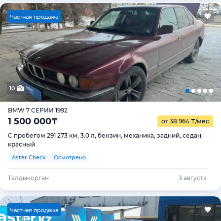
Ч
астная продажа
10
BMW 7 СЕРИИ 1992
1 500 000
₸
от 38 964
₸
/мес
С пробегом 291 273 км, 3.0 л, бензин, механика, задний, седан,
красный
Aster Check
Осмотрено
Талдыкорган
3 августа
Ч
астная продажа