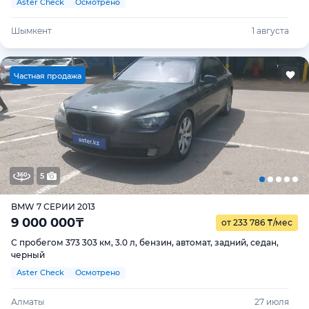
Aster Check
Осмотрено
Шымкент
1 августа
Ч
астная продажа
5
BMW 7 СЕРИИ 2013
9 000 000
₸
от 233 786
₸
/мес
С пробегом 373 303 км, 3.0 л, бензин, автомат, задний, седан,
черный
Aster Check
Осмотрено
Алматы
27 июля