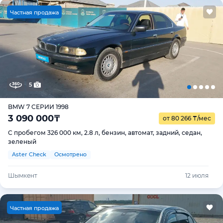
Ч
астная продажа
5
BMW 7 СЕРИИ 1998
3 090 000
₸
от 80 266
₸
/мес
С пробегом 326 000 км, 2.8 л, бензин, автомат, задний, седан,
зеленый
Aster Check
Осмотрено
Шымкент
12 июля
Ч
астная продажа