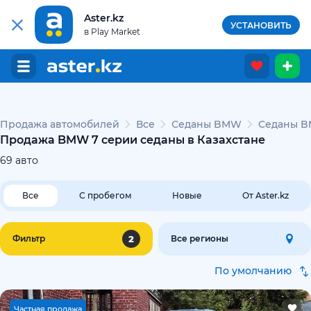
Aster.kz
УСТАНОВИТЬ
в Play Market
Продажа автомобилей
Все
Седаны BMW
Седаны B
Продажа BMW 7 серии седаны в Казахстане
69
авто
Все
С пробегом
Новые
От Aster.kz
2
Фильтр
Все регионы
По умолчанию
Ч
астная продажа