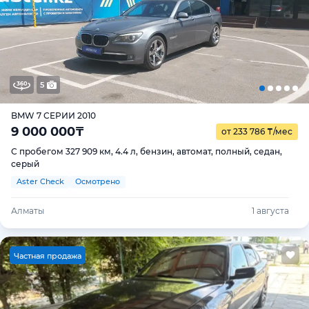
5
BMW 7 СЕРИИ 2010
9 000 000
₸
от 233 786
₸
/мес
С пробегом 327 909 км, 4.4 л, бензин, автомат, полный, седан,
серый
Aster Check
Осмотрено
Алматы
1 августа
Ч
астная продажа