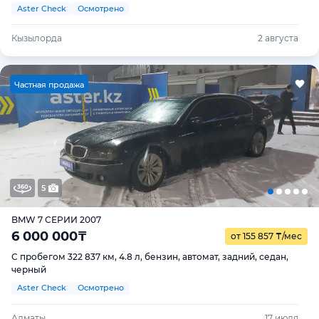
Aster Check
Осмотрено
Кызылорда
2 августа
Ч
астная продажа
5
BMW 7 СЕРИИ 2007
6 000 000
₸
от 155 857
₸
/мес
С пробегом 322 837 км, 4.8 л, бензин, автомат, задний, седан,
черный
Aster Check
Осмотрено
Алматы
17 июля