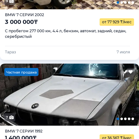
9
BMW 7 СЕРИИ 2002
3 000 000
₸
от 77 929
₸
/мес
С пробегом 277 000 км, 4.4 л, бензин, автомат, задний, седан,
серебристый
Тараз
7 июля
Ч
астная продажа
7
BMW 7 СЕРИИ 1992
1 400 000
₸
от 36 367
₸
/мес