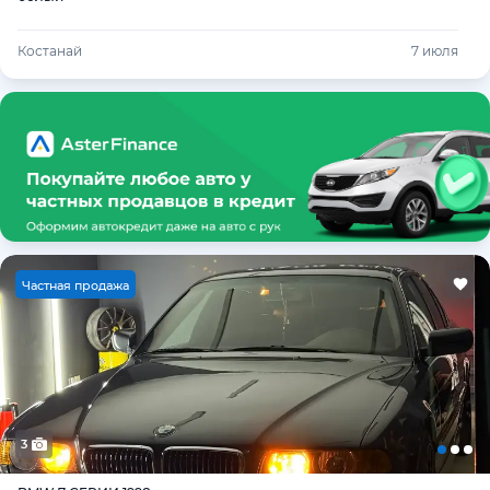
Костанай
7 июля
Ч
астная продажа
3