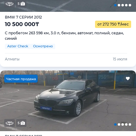
5
BMW 7 СЕРИИ 2012
10 500 000
₸
от 272 750
₸
/мес
С пробегом 263 598 км, 3.0 л, бензин, автомат, полный, седан,
синий
Aster Check
Осмотрено
Алматы
15 июля
Ч
астная продажа
5