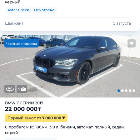
черный
Aster Check
Осмотрено
Шымкент
5 августа
Ч
астная продажа
5
BMW 7 СЕРИИ 2019
22 000 000
₸
Первый взнос от
7 000 000 ₸
С пробегом 115 186 км, 3.0 л, бензин, автомат, полный, седан,
серый