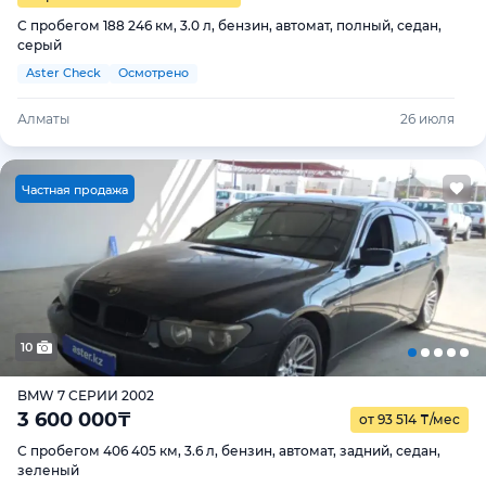
С пробегом 188 246 км, 3.0 л, бензин, автомат, полный, седан,
серый
Aster Check
Осмотрено
Алматы
26 июля
Ч
астная продажа
10
BMW 7 СЕРИИ 2002
3 600 000
₸
от 93 514
₸
/мес
С пробегом 406 405 км, 3.6 л, бензин, автомат, задний, седан,
зеленый