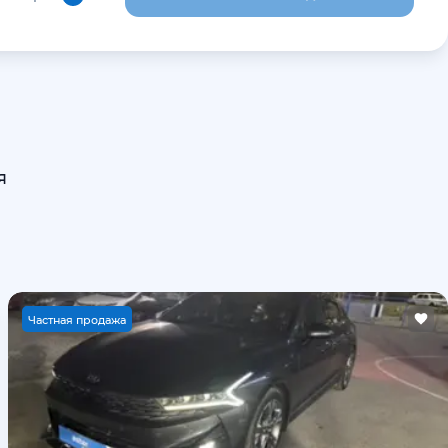
я
Ч
астная продажа