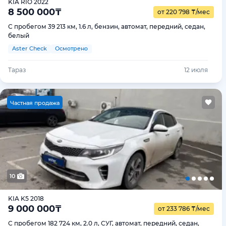
KIA RIO 2022
8 500 000
₸
от 220 798
₸
/мес
С пробегом 39 213 км, 1.6 л, бензин, автомат, передний, седан,
белый
Aster Check
Осмотрено
Тараз
12 июля
Ч
астная продажа
10
KIA K5 2018
9 000 000
₸
от 233 786
₸
/мес
С пробегом 182 724 км, 2.0 л, СУГ, автомат, передний, седан,