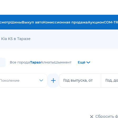
смотр
Шины
Выкуп авто
Комиссионная продажа
Аукцион
COM-T
Kia K5 в Таразе
Все города
Тараз
Алматы
Шымкент
Ещё
Год выпуска, от
Год, д
Поколение
Сбросить 