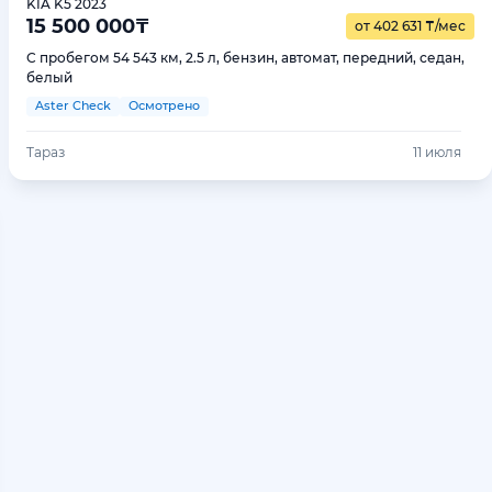
KIA K5 2023
15 500 000
₸
от 402 631
₸
/мес
С пробегом 54 543 км, 2.5 л, бензин, автомат, передний, седан,
белый
Aster Check
Осмотрено
Тараз
11 июля