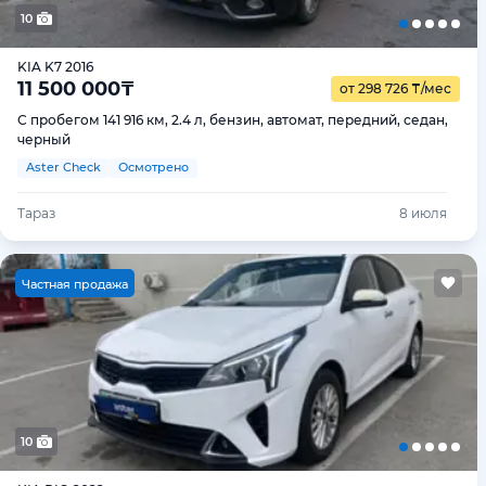
10
KIA K7 2016
11 500 000
₸
от 298 726
₸
/мес
С пробегом 141 916 км, 2.4 л, бензин, автомат, передний, седан,
черный
Aster Check
Осмотрено
Тараз
8 июля
Ч
астная продажа
10