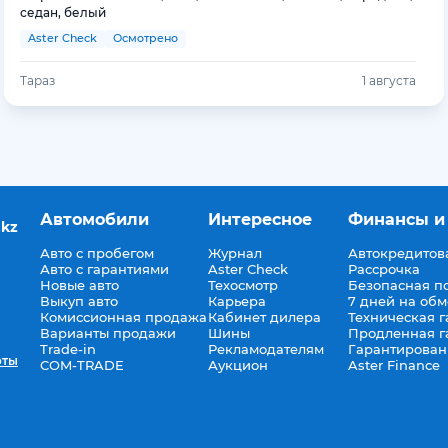
седан, белый
Aster Check
Осмотрено
Тараз
1 августа
Автомобили
Интересное
Финансы и
.kz
Авто с пробегом
Журнал
Автокредитов
Авто с гарантиями
Aster Check
Рассрочка
Новые авто
Техосмотр
Безопасная п
Выкуп авто
Карьера
7 дней на об
Комиссионная продажа
Кабинет дилера
Техническая г
Варианты продажи
Шины
Продленная г
Trade-in
Рекламодателям
Гарантирован
оты
COM-TRADE
Аукцион
Aster Finance