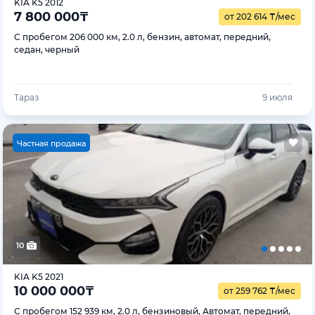
KIA K5 2012
7 800 000
₸
от 202 614
₸
/мес
С пробегом 206 000 км, 2.0 л, бензин, автомат, передний,
седан, черный
Тараз
9 июля
Ч
астная продажа
10
KIA K5 2021
10 000 000
₸
от 259 762
₸
/мес
С пробегом 152 939 км, 2.0 л, бензиновый, Автомат, передний,