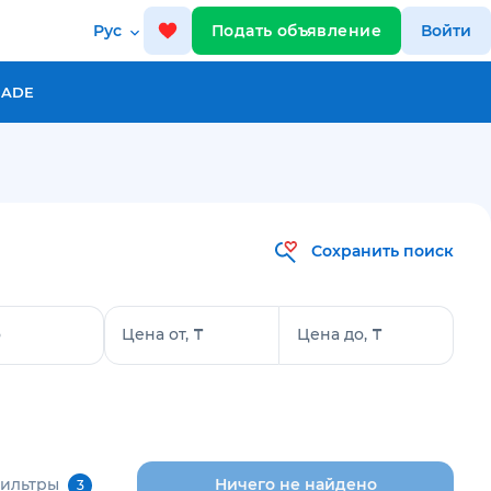
Рус
Подать объявление
Войти
RADE
Сохранить поиск
о
Цена от, ₸
Цена до, ₸
фильтры
Ничего не найдено
3