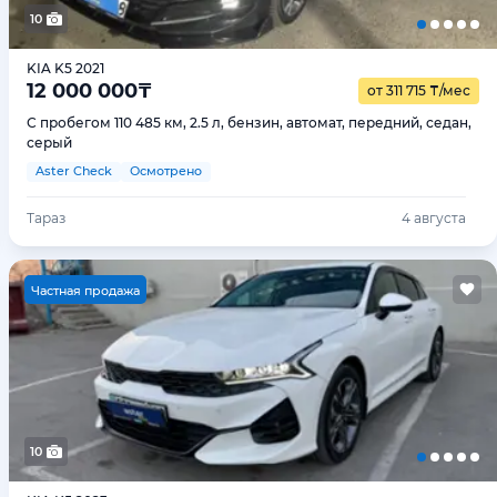
10
KIA K5 2021
12 000 000
₸
от 311 715
₸
/мес
С пробегом 110 485 км, 2.5 л, бензин, автомат, передний, седан,
серый
Aster Check
Осмотрено
Тараз
4 августа
Ч
астная продажа
10