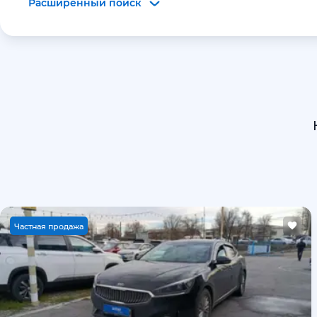
Расширенный поиск
Ч
астная продажа