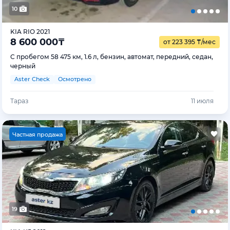
10
KIA RIO 2021
8 600 000
₸
от 223 395
₸
/мес
С пробегом 58 475 км, 1.6 л, бензин, автомат, передний, седан,
черный
Aster Check
Осмотрено
Тараз
11 июля
Ч
астная продажа
19