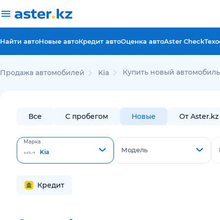
Найти авто
Новые авто
Кредит авто
Оценка авто
Aster Check
Техо
Купить новый автомобиль 
Продажа автомобилей
Kia
Все
С пробегом
Новые
От Aster.kz
Марка
Модель
Kia
Кредит