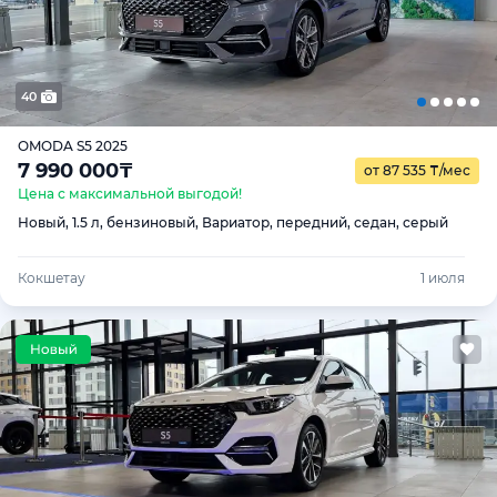
40
OMODA S5 2025
7 990 000
₸
от 87 535
₸
/мес
Цена с максимальной выгодой!
Новый, 1.5 л, бензиновый, Вариатор, передний, седан, серый
Кокшетау
1 июля