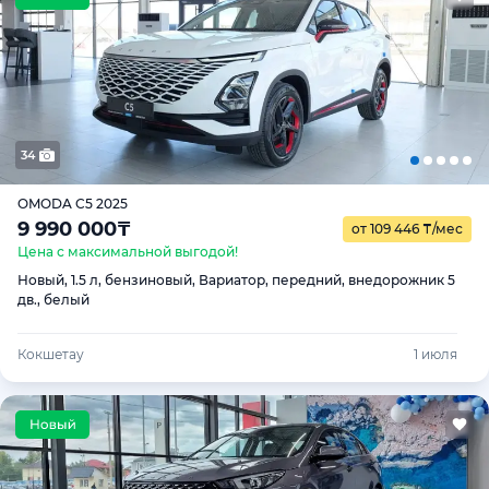
34
OMODA C5 2025
9 990 000
₸
от 109 446
₸
/мес
Цена с максимальной выгодой!
Новый, 1.5 л, бензиновый, Вариатор, передний, внедорожник 5
дв., белый
Кокшетау
1 июля