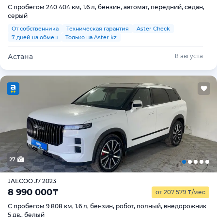
С пробегом 240 404 км, 1.6 л, бензин, автомат, передний, седан,
серый
От собственника
Техническая гарантия
Aster Check
7 дней на обмен
Только на Aster.kz
Астана
8 августа
27
JAECOO J7 2023
8 990 000
₸
от 207 579
₸
/мес
С пробегом 9 808 км, 1.6 л, бензин, робот, полный, внедорожник
5 дв., белый