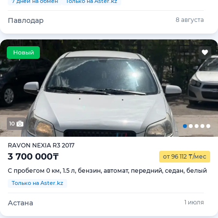
7 дней на обмен
Только на Aster.kz
Павлодар
8 августа
10
RAVON NEXIA R3 2017
3 700 000
₸
от 96 112
₸
/мес
С пробегом 0 км, 1.5 л, бензин, автомат, передний, седан, белый
Только на Aster.kz
Астана
1 июля