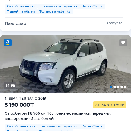
От собственника
Техническая гарантия
Aster Check
7 дней на обмен
Только на Aster.kz
Павлодар
8 августа
24
NISSAN TERRANO 2019
5 190 000
₸
от 134 817
₸
/мес
С пробегом 118 706 км, 1.6 л, бензин, механика, передний,
внедорожник 5 дв., белый
От собственника
Техническая гарантия
Aster Check