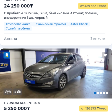
TANK 500 2023
24 250 000
₸
от 459 562
₸
/мес
С пробегом 32 220 км, 3.0 л, бензиновый, Автомат, полный,
внедорожник 5 дв., черный
От собственника
Техническая гарантия
Aster Check
7 дней на обмен
Астана
3 августа
5
HYUNDAI ACCENT 2015
5 250 000
₸
от 136 375
₸
/мес