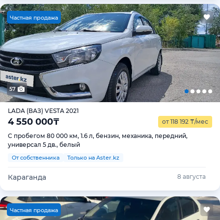
Ч
астная продажа
57
LADA (ВАЗ) VESTA 2021
4 550 000
₸
от 118 192
₸
/мес
С пробегом 80 000 км, 1.6 л, бензин, механика, передний,
универсал 5 дв., белый
От собственника
Только на Aster.kz
Караганда
8 августа
Ч
астная продажа