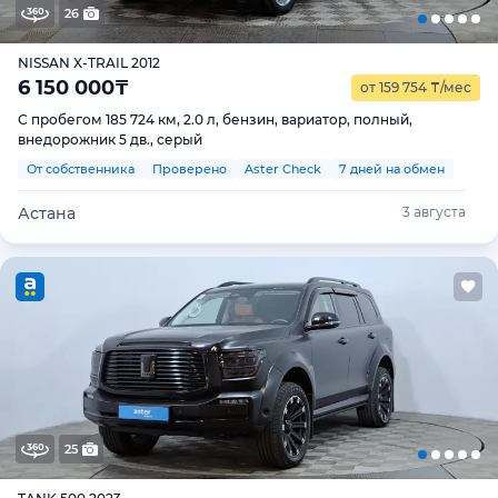
26
NISSAN X-TRAIL 2012
6 150 000
₸
от 159 754
₸
/мес
С пробегом 185 724 км, 2.0 л, бензин, вариатор, полный,
внедорожник 5 дв., серый
От собственника
Проверено
Aster Check
7 дней на обмен
Астана
3 августа
25