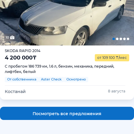
10
SKODA RAPID 2014
4 200 000
₸
от 109 100
₸
/мес
С пробегом 186 739 км, 1.6 л, бензин, механика, передний,
лифтбек, белый
От собственника
Aster Check
Осмотрено
Костанай
8 августа
Посмотреть все предложения