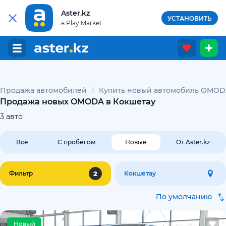
Aster.kz
УСТАНОВИТЬ
в Play Market
Продажа автомобилей
Купить новый автомобиль OMOD
Продажа новых OMODA в Кокшетау
3
авто
Все
С пробегом
Новые
От Aster.kz
2
Фильтр
Кокшетау
По умолчанию