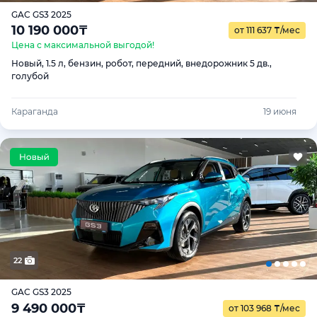
GAC GS3 2025
10 190 000
₸
от 111 637
₸
/мес
Цена с максимальной выгодой!
Новый, 1.5 л, бензин, робот, передний, внедорожник 5 дв.,
голубой
Караганда
19 июня
22
GAC GS3 2025
9 490 000
₸
от 103 968
₸
/мес