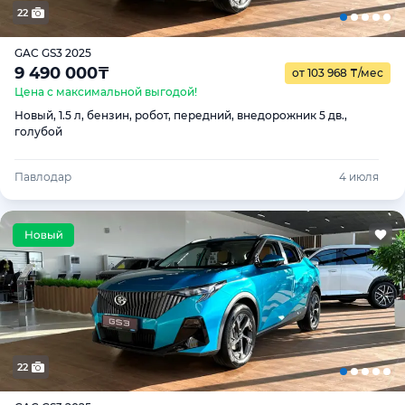
22
GAC GS3 2025
9 490 000
₸
от 103 968
₸
/мес
Цена с максимальной выгодой!
Новый, 1.5 л, бензин, робот, передний, внедорожник 5 дв.,
голубой
Павлодар
4 июля
22