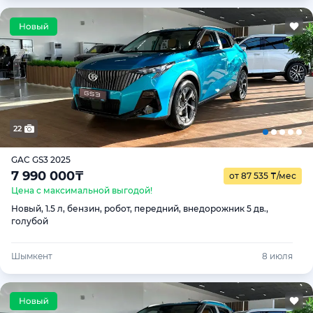
22
GAC GS3 2025
7 990 000
₸
от 87 535
₸
/мес
Цена с максимальной выгодой!
Новый, 1.5 л, бензин, робот, передний, внедорожник 5 дв.,
голубой
Шымкент
8 июля