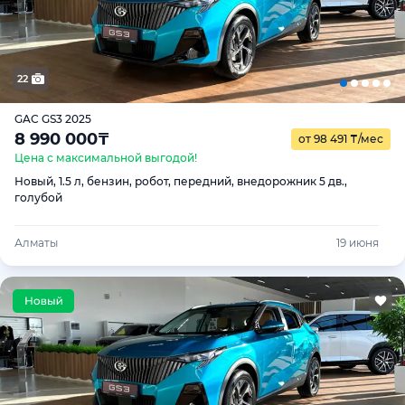
22
GAC GS3 2025
8 990 000
₸
от 98 491
₸
/мес
Цена с максимальной выгодой!
Новый, 1.5 л, бензин, робот, передний, внедорожник 5 дв.,
голубой
Алматы
19 июня