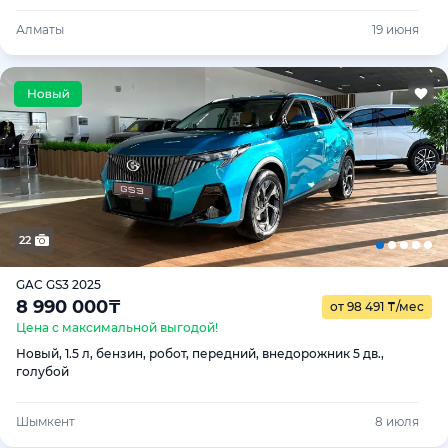
Алматы
19 июня
22
GAC GS3 2025
8 990 000
₸
от 98 491
₸
/мес
Цена с максимальной выгодой!
Новый, 1.5 л, бензин, робот, передний, внедорожник 5 дв.,
голубой
Шымкент
8 июля