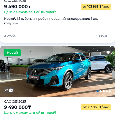
GAC GS3 2025
9 490 000
₸
от 103 968
₸
/мес
Цена с максимальной выгодой!
Новый, 1.5 л, бензин, робот, передний, внедорожник 5 дв.,
голубой
Актобе
19 июня
22
GAC GS3 2025
9 490 000
₸
от 103 968
₸
/мес
Цена с максимальной выгодой!