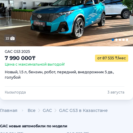
22
GAC GS3 2025
7 990 000
₸
от 87 535
₸
/мес
Цена с максимальной выгодой!
Новый, 1.5 л, бензин, робот, передний, внедорожник 5 дв.,
голубой
Кызылорда
3 августа
Главная
Все
GAC
GAC GS3 в Казахстане
GAC новые автомобили по модели