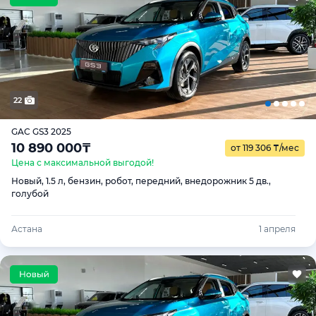
22
GAC GS3 2025
10 890 000
₸
от 119 306
₸
/мес
Цена с максимальной выгодой!
Новый, 1.5 л, бензин, робот, передний, внедорожник 5 дв.,
голубой
Астана
1 апреля