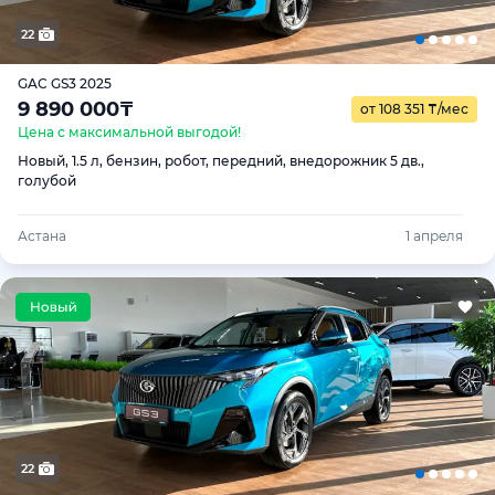
22
GAC GS3 2025
9 890 000
₸
от 108 351
₸
/мес
Цена с максимальной выгодой!
Новый, 1.5 л, бензин, робот, передний, внедорожник 5 дв.,
голубой
Астана
1 апреля
22