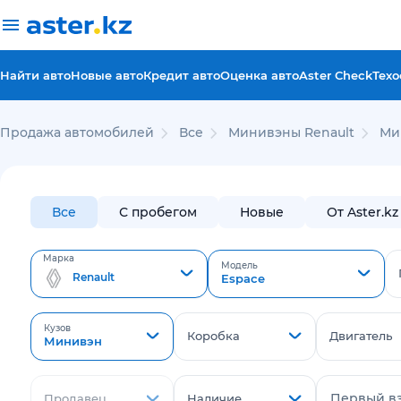
Найти авто
Новые авто
Кредит авто
Оценка авто
Aster Check
Техо
Продажа автомобилей
Все
Минивэны Renault
Ми
Все
С пробегом
Новые
От Aster.kz
Марка
Модель
Renault
Espace
Кузов
Коробка
Двигатель
Минивэн
Первый в
Продавец
Наличие