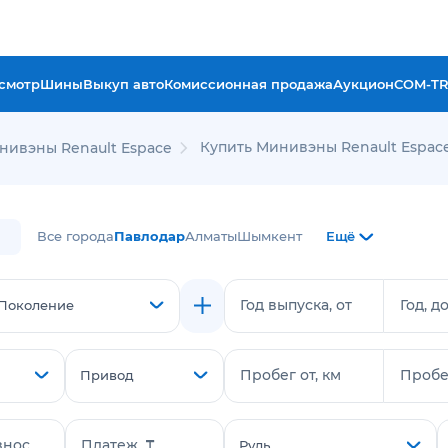
смотр
Шины
Выкуп авто
Комиссионная продажа
Аукцион
COM-T
Купить Минивэны Renault Espac
нивэны Renault Espace
Все города
Павлодар
Алматы
Шымкент
Ещё
Год выпуска, от
Год, д
Поколение
Пробег от, км
Пробег
Привод
знос
Платеж, ₸
Руль