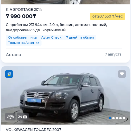
KIA SPORTAGE 2014
7 990 000
₸
от 207 550
₸
/мес
С пробегом 213 944 км, 2.0 л, бензин, автомат, полный,
внедорожник 5 дв., коричневый
От собственника
Aster Check
7 дней на обмен
Только на Aster.kz
Астана
7 августа
24
VOLKSWAGEN TOUAREG 2007