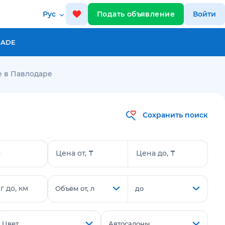
Рус
Подать объявление
Войти
RADE
e в Павлодаре
Сохранить поиск
о
Цена от, ₸
Цена до, ₸
 до, км
Объём от, л
до
Цвет
Автосалоны