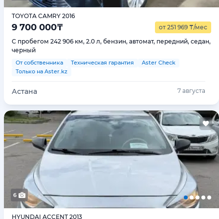
TOYOTA CAMRY 2016
9 700 000
₸
от 251 969
₸
/мес
С пробегом 242 906 км, 2.0 л, бензин, автомат, передний, седан,
черный
От собственника
Техническая гарантия
Aster Check
Только на Aster.kz
Астана
7 августа
6
HYUNDAI ACCENT 2013