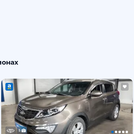
ионах
5