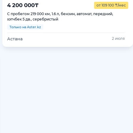
4 200 000
₸
от 109 100
₸
/мес
С пробегом 219 000 км, 1.6 л, бензин, автомат, передний,
хэтчбек 5 дв., серебристый
Только на Aster.kz
Астана
2 июля