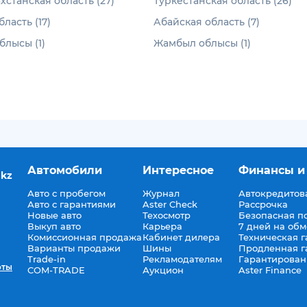
хстанская область (27)
Туркестанская область (26)
ласть (17)
Абайская область (7)
лысы (1)
Жамбыл облысы (1)
Автомобили
Интересное
Финансы и
.kz
Авто с пробегом
Журнал
Автокредитов
Авто с гарантиями
Aster Check
Рассрочка
Новые авто
Техосмотр
Безопасная п
Выкуп авто
Карьера
7 дней на об
Комиссионная продажа
Кабинет дилера
Техническая г
Варианты продажи
Шины
Продленная г
Trade-in
Рекламодателям
Гарантирован
оты
COM-TRADE
Аукцион
Aster Finance