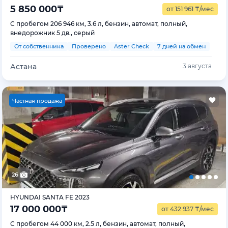
5 850 000
₸
от 151 961
₸
/мес
С пробегом 206 946 км, 3.6 л, бензин, автомат, полный,
внедорожник 5 дв., серый
От собственника
Проверено
Aster Check
7 дней на обмен
Астана
3 августа
Ч
астная продажа
26
HYUNDAI SANTA FE 2023
17 000 000
₸
от 432 937
₸
/мес
С пробегом 44 000 км, 2.5 л, бензин, автомат, полный,