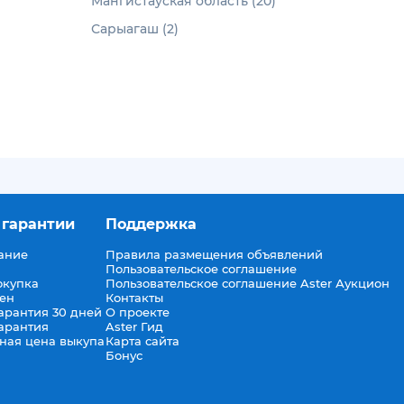
Мангистауская область (20)
Сарыагаш (2)
 гарантии
Поддержка
ание
Правила размещения объявлений
Пользовательское соглашение
окупка
Пользовательское соглашение Aster Аукцион
мен
Контакты
арантия 30 дней
О проекте
арантия
Aster Гид
ная цена выкупа
Карта сайта
Бонус