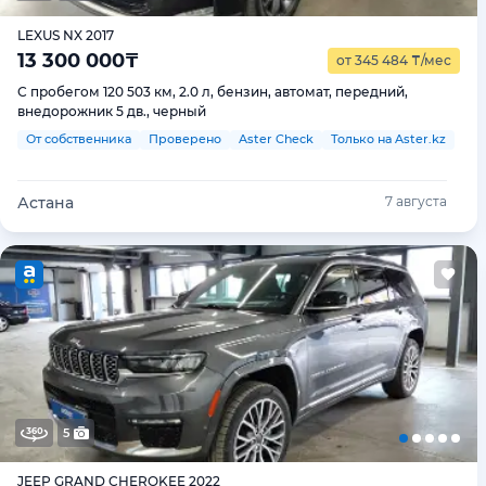
LEXUS NX 2017
13 300 000
₸
от 345 484
₸
/мес
С пробегом 120 503 км, 2.0 л, бензин, автомат, передний,
внедорожник 5 дв., черный
От собственника
Проверено
Aster Check
Только на Aster.kz
Астана
7 августа
5
JEEP GRAND CHEROKEE 2022