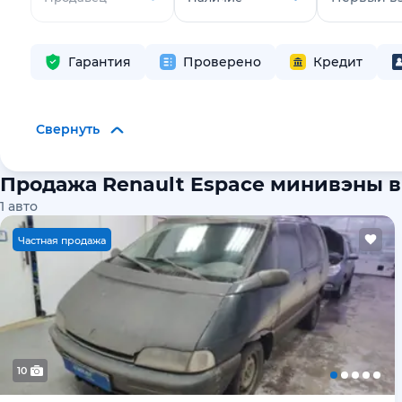
Гарантия
Проверено
Кредит
Свернуть
Продажа Renault Espace минивэны 
1
авто
Ч
астная продажа
10