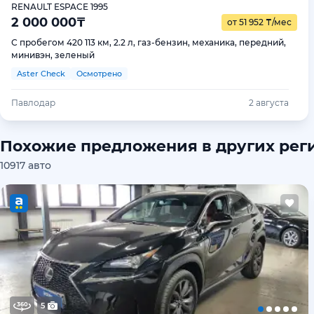
RENAULT ESPACE 1995
2 000 000
₸
от 51 952
₸
/мес
С пробегом 420 113 км, 2.2 л, газ-бензин, механика, передний,
минивэн, зеленый
Aster Check
Осмотрено
Павлодар
2 августа
Похожие предложения в других рег
10917 авто
5