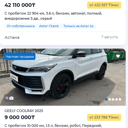
42 110 000
₸
от 432 937
₸
/мес
С пробегом 22 904 км, 3.6 л, бензин, автомат, полный,
внедорожник 5 дв., серый
От собственника
Aster Check
Только на Aster.kz
Астана
7 августа
Ч
астная продажа
15
GEELY COOLRAY 2025
9 000 000
₸
от 233 786
₸
/мес
С пробегом 10 000 км, 1.5 л, бензин, робот, Передний,