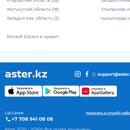
Атырауская область (28)
Западно-Каза
Жетысуская область (18)
Улытауская об
Западно-Каз. область (2)
Қызылорда об
Renault Espace в кредит
@
support@aster
Call Center
Написать в службу заб
+7 708 941 08 08
Aster 2020 -
2026
© Все права защищены