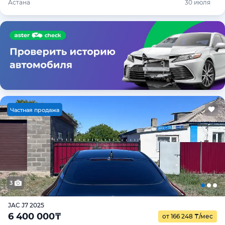
Астана
30 июля
Ч
астная продажа
3
JAC J7 2025
6 400 000
₸
от 166 248
₸
/мес