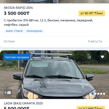
SKODA RAPID 2014
3 500 000
₸
от 90 917
₸
/мес
С пробегом 374 681 км, 1.2 л, бензин, механика, передний,
лифтбек, серый
Aster Check
Осмотрено
Астана
6 августа
Ч
астная продажа
6
LADA (ВАЗ) GRANTA 2025
5 500 000
₸
от 142 869
₸
/мес