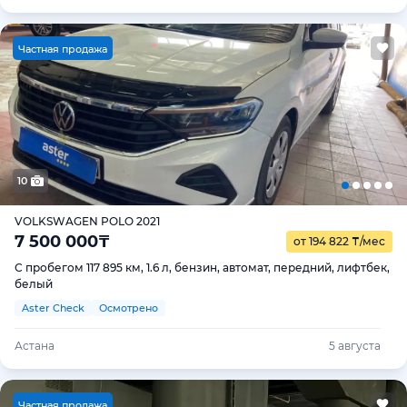
Ч
астная продажа
10
VOLKSWAGEN POLO 2021
7 500 000
₸
от 194 822
₸
/мес
С пробегом 117 895 км, 1.6 л, бензин, автомат, передний, лифтбек,
белый
Aster Check
Осмотрено
Астана
5 августа
Ч
астная продажа