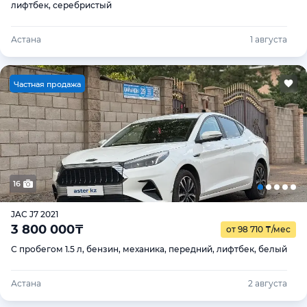
лифтбек, серебристый
Астана
1 августа
Ч
астная продажа
16
JAC J7 2021
3 800 000
₸
от 98 710
₸
/мес
С пробегом 1.5 л, бензин, механика, передний, лифтбек, белый
Астана
2 августа