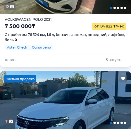
10
VOLKSWAGEN POLO 2021
7 500 000
₸
от 194 822
₸
/мес
С пробегом 76 324 км, 1.6 л, бензин, автомат, передний, лифтбек,
белый
Aster Check
Осмотрено
Астана
5 августа
Ч
астная продажа
7