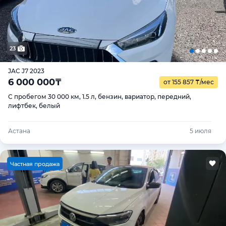
23
JAC J7 2023
6 000 000
₸
от 155 857
₸
/мес
С пробегом 30 000 км, 1.5 л, бензин, вариатор, передний,
лифтбек, белый
Астана
5 июля
Ч
астная продажа