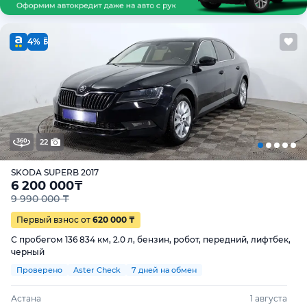
4%
22
SKODA SUPERB 2017
6 200 000
₸
9 990 000 ₸
Первый взнос от
620 000 ₸
С пробегом 136 834 км, 2.0 л, бензин, робот, передний, лифтбек,
черный
Проверено
Aster Check
7 дней на обмен
Астана
1 августа