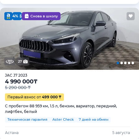
4%
Снова в школу
27
JAC J7 2023
4 990 000
₸
5 290 000 ₸
Первый взнос от
499 000 ₸
С пробегом 88 959 км, 1.5 л, бензин, вариатор, передний,
лифтбек, белый
Техническая гарантия
Aster Check
7 дней на обмен
Астана
5 августа