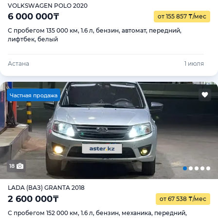
VOLKSWAGEN POLO 2020
6 000 000
₸
от 155 857
₸
/мес
С пробегом 135 000 км, 1.6 л, бензин, автомат, передний,
лифтбек, белый
Астана
1 июля
Ч
астная продажа
18
LADA (ВАЗ) GRANTA 2018
2 600 000
₸
от 67 538
₸
/мес
С пробегом 152 000 км, 1.6 л, бензин, механика, передний,