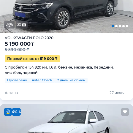
23
VOLKSWAGEN POLO 2020
5 190 000
₸
5 390 000 ₸
Первый взнос от
519 000 ₸
С пробегом 154 920 км, 1.6 л, бензин, механика, передний,
лифтбек, черный
Проверено
Aster Check
7 дней на обмен
Астана
27 июля
4%