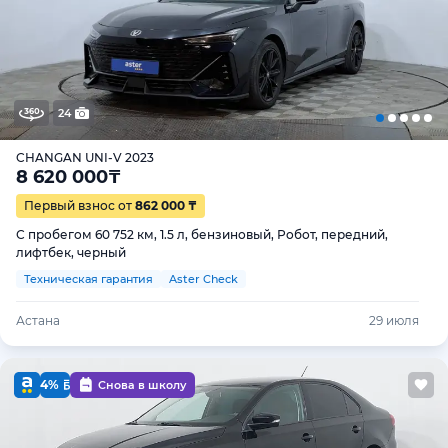
24
CHANGAN UNI-V 2023
8 620 000
₸
Первый взнос от
862 000 ₸
С пробегом 60 752 км, 1.5 л, бензиновый, Робот, передний,
лифтбек, черный
Техническая гарантия
Aster Check
Астана
29 июля
4%
Снова в школу