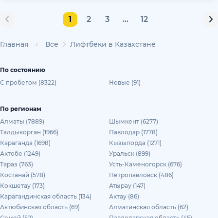
1
2
3
...
12
Главная
Все
Лифтбеки в Казахстане
По состоянию
С пробегом (8322)
Новые (91)
По регионам
Алматы (7889)
Шымкент (6277)
Талдыкорган (1966)
Павлодар (1778)
Караганда (1698)
Кызылорда (1271)
Актобе (1249)
Уральск (899)
Тараз (763)
Усть-Каменогорск (676)
Костанай (578)
Петропавловск (486)
Кокшетау (173)
Атырау (147)
Карагандинская область (134)
Актау (86)
Актюбинская область (69)
Алматинская область (62)
Семей (52)
Павлодарская область (45)