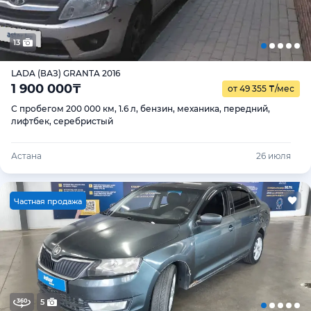
13
LADA (ВАЗ) GRANTA 2016
1 900 000
₸
от 49 355
₸
/мес
С пробегом 200 000 км, 1.6 л, бензин, механика, передний,
лифтбек, серебристый
Астана
26 июля
Ч
астная продажа
5