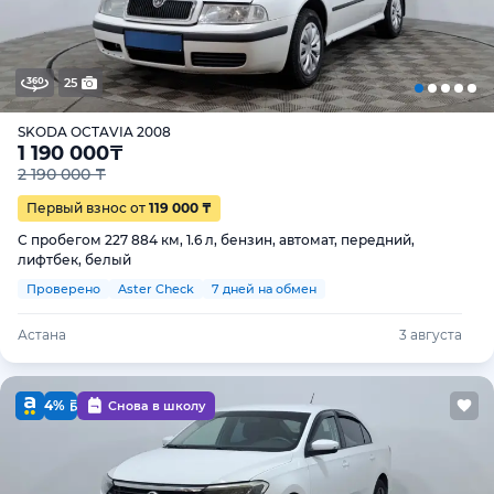
25
SKODA OCTAVIA 2008
1 190 000
₸
2 190 000 ₸
Первый взнос от
119 000 ₸
С пробегом 227 884 км, 1.6 л, бензин, автомат, передний,
лифтбек, белый
Проверено
Aster Check
7 дней на обмен
Астана
3 августа
4%
Снова в школу