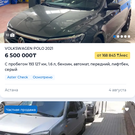
10
VOLKSWAGEN POLO 2021
6 500 000
₸
от 168 845
₸
/мес
С пробегом 193 127 км, 1.6 л, бензин, автомат, передний, лифтбек,
серый
Aster Check
Осмотрено
Астана
4 августа
Ч
астная продажа