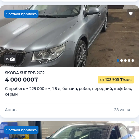
Ч
астная продажа
15
SKODA SUPERB 2012
4 000 000
₸
от 103 905
₸
/мес
С пробегом 229 000 км, 1.8 л, бензин, робот, передний, лифтбек,
серый
Астана
28 июля
Ч
астная продажа