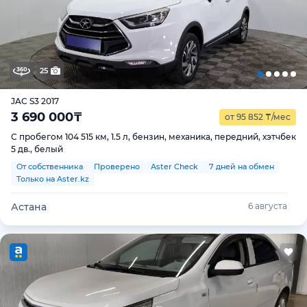
25
JAC S3 2017
3 690 000
₸
от 95 852
₸
/мес
С пробегом 104 515 км, 1.5 л, бензин, механика, передний, хэтчбек
5 дв., белый
От собственника
Проверено
Aster Check
7 дней на обмен
Только на Aster.kz
Астана
6 августа