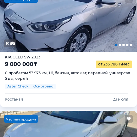
10
KIA CEED SW 2023
9 000 000
₸
от 233 786
₸
/мес
С пробегом 53 975 км, 1.6, бензин, автомат, передний, универсал
5 дв., серый
Aster Check
Осмотрено
Костанай
23 июля
Ч
астная продажа