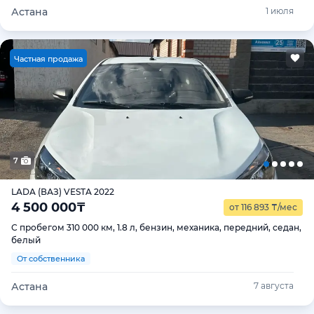
Астана
1 июля
Ч
астная продажа
7
LADA (ВАЗ) VESTA 2022
4 500 000
₸
от 116 893
₸
/мес
С пробегом 310 000 км, 1.8 л, бензин, механика, передний, седан,
белый
От собственника
Астана
7 августа