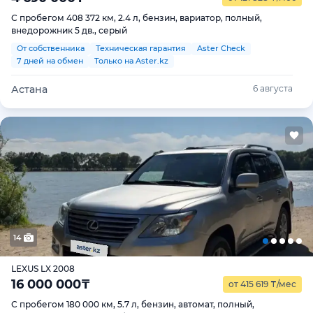
С пробегом 408 372 км, 2.4 л, бензин, вариатор, полный,
внедорожник 5 дв., серый
От собственника
Техническая гарантия
Aster Check
7 дней на обмен
Только на Aster.kz
Астана
6 августа
14
LEXUS LX 2008
16 000 000
₸
от 415 619
₸
/мес
С пробегом 180 000 км, 5.7 л, бензин, автомат, полный,