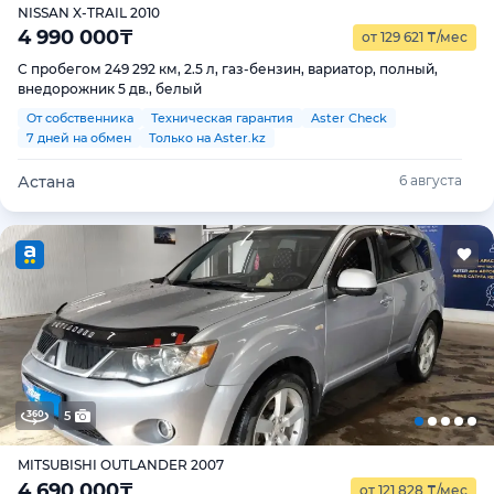
NISSAN X-TRAIL 2010
4 990 000
₸
от 129 621
₸
/мес
С пробегом 249 292 км, 2.5 л, газ-бензин, вариатор, полный,
внедорожник 5 дв., белый
От собственника
Техническая гарантия
Aster Check
7 дней на обмен
Только на Aster.kz
Астана
6 августа
5
MITSUBISHI OUTLANDER 2007
4 690 000
₸
от 121 828
₸
/мес