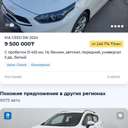
10
KIA CEED SW 2024
9 500 000
₸
от 246 774
₸
/мес
С пробегом 51 455 км, 1.6, бензин, автомат, передний, универсал
5 дв., белый
Aster Check
Осмотрено
Костанай
4 июля
Похожие предложения в других регионах
9073 авто