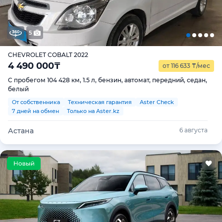
5
CHEVROLET COBALT 2022
4 490 000
₸
от 116 633
₸
/мес
С пробегом 104 428 км, 1.5 л, бензин, автомат, передний, седан,
белый
От собственника
Техническая гарантия
Aster Check
7 дней на обмен
Только на Aster.kz
Астана
6 августа