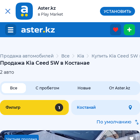
Aster.kz
УСТАНОВИТЬ
в Play Market
Продажа автомобилей
Все
Kia
Купить Kia Ceed SW 
Продажа Kia Ceed SW в Костанае
2
авто
Все
С пробегом
Новые
От Aster.kz
1
Фильтр
Костанай
По умолчанию
Ч
астная продажа