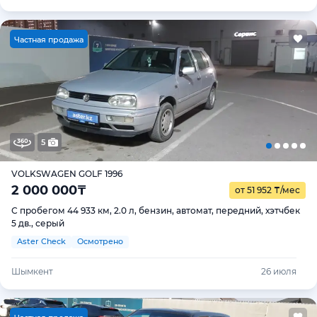
Ч
астная продажа
5
VOLKSWAGEN GOLF 1996
2 000 000
₸
от 51 952
₸
/мес
С пробегом 44 933 км, 2.0 л, бензин, автомат, передний, хэтчбек
5 дв., серый
Aster Check
Осмотрено
Шымкент
26 июля