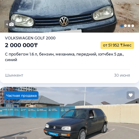
4
VOLKSWAGEN GOLF 2000
2 000 000
₸
от 51 952
₸
/мес
С пробегом 1.6 л, бензин, механика, передний, хэтчбек 5 дв.,
синий
Шымкент
30 июня
Ч
астная продажа