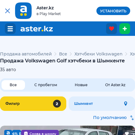
Aster.kz
УСТАНОВИТЬ
в Play Market
Продажа автомобилей
Все
Хэтчбеки Volkswagen
Хэ
Продажа Volkswagen Golf хэтчбеки в Шымкенте
35
авто
Все
С пробегом
Новые
От Aster.kz
2
Фильтр
Шымкент
По умолчанию
4%
Снова в школу