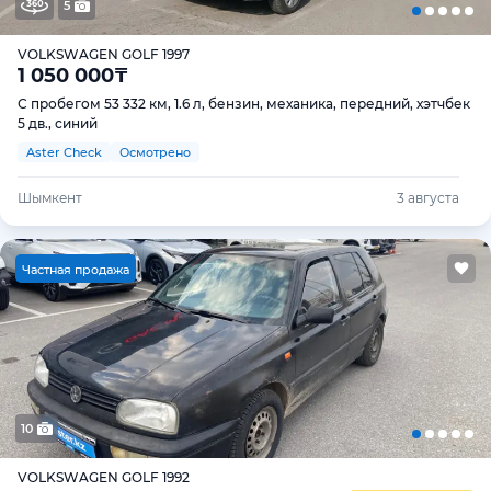
5
VOLKSWAGEN GOLF 1997
1 050 000
₸
С пробегом 53 332 км, 1.6 л, бензин, механика, передний, хэтчбек
5 дв., синий
Aster Check
Осмотрено
Шымкент
3 августа
Ч
астная продажа
10
VOLKSWAGEN GOLF 1992