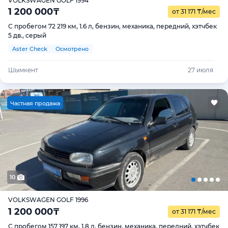
VOLKSWAGEN GOLF 1994
1 200 000
₸
от 31 171
₸
/мес
С пробегом 72 219 км, 1.6 л, бензин, механика, передний, хэтчбек
5 дв., серый
Aster Check
Осмотрено
Шымкент
27 июля
Ч
астная продажа
10
VOLKSWAGEN GOLF 1996
1 200 000
₸
от 31 171
₸
/мес
С пробегом 157 197 км, 1.8 л, бензин, механика, передний, хэтчбек