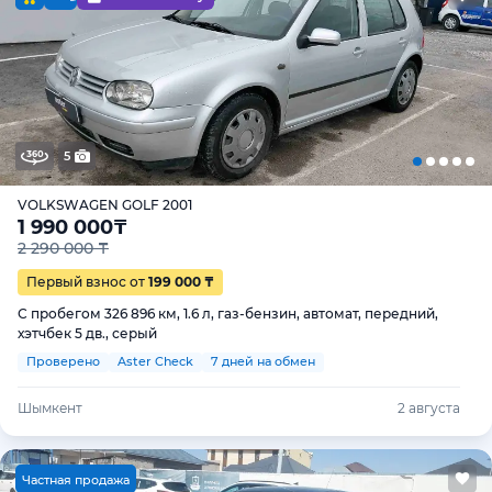
5
VOLKSWAGEN GOLF 2001
1 990 000
₸
2 290 000 ₸
Первый взнос от
199 000 ₸
С пробегом 326 896 км, 1.6 л, газ-бензин, автомат, передний,
хэтчбек 5 дв., серый
Проверено
Aster Check
7 дней на обмен
Шымкент
2 августа
Ч
астная продажа