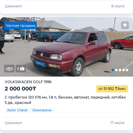
Шымкент
8 июля
Ч
астная продажа
5
VOLKSWAGEN GOLF 1996
2 000 000
₸
от 51 952
₸
/мес
С пробегом 120 576 км, 1.8 л, бензин, автомат, передний, хэтчбек
5 дв., красный
Aster Check
Осмотрено
Шымкент
17 июля