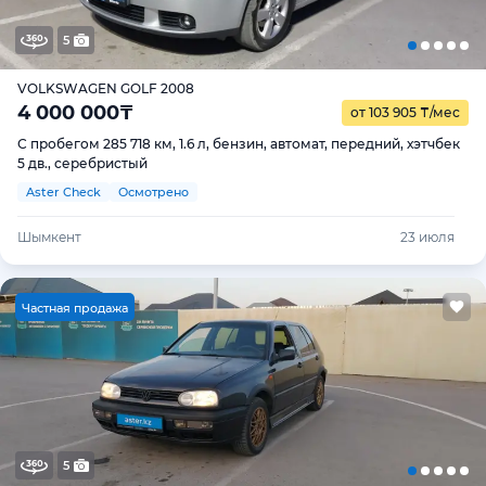
5
VOLKSWAGEN GOLF 2008
4 000 000
₸
от 103 905
₸
/мес
С пробегом 285 718 км, 1.6 л, бензин, автомат, передний, хэтчбек
5 дв., серебристый
Aster Check
Осмотрено
Шымкент
23 июля
Ч
астная продажа
5