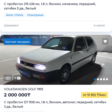
С пробегом 219 436 км, 1.8 л, бензин, механика, передний,
хэтчбек 5 дв., белый
Aster Check
Осмотрено
Шымкент
4 июля
Ч
астная продажа
5
VOLKSWAGEN GOLF 1993
2 000 000
₸
от 51 952
₸
/мес
С пробегом 127 908 км, 1.8 л, бензин, автомат, передний, хэтчбек
3 дв., белый