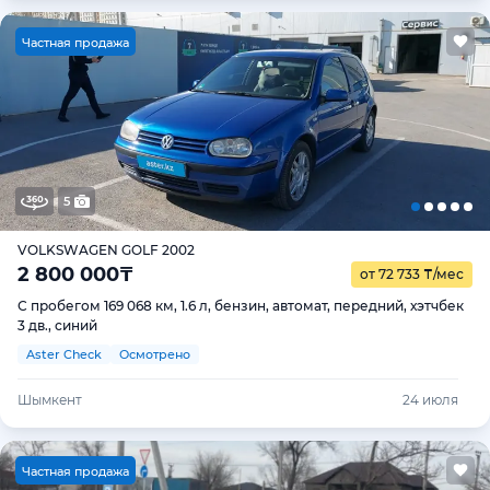
Ч
астная продажа
5
VOLKSWAGEN GOLF 2002
2 800 000
₸
от 72 733
₸
/мес
С пробегом 169 068 км, 1.6 л, бензин, автомат, передний, хэтчбек
3 дв., синий
Aster Check
Осмотрено
Шымкент
24 июля
Ч
астная продажа