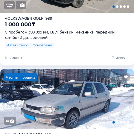
5
VOLKSWAGEN GOLF 1989
1 000 000
₸
С пробегом 399 099 км, 1.8 л, бензин, механика, передний,
хэтчбек 5 дв., зеленый
Aster Check
Осмотрено
Шымкент
11 июля
Ч
астная продажа
10