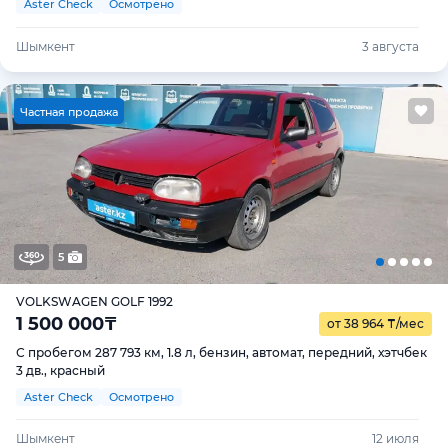
Aster Check
Осмотрено
Шымкент
3 августа
Ч
астная продажа
5
VOLKSWAGEN GOLF 1992
1 500 000
₸
от 38 964
₸
/мес
С пробегом 287 793 км, 1.8 л, бензин, автомат, передний, хэтчбек
3 дв., красный
Aster Check
Осмотрено
Шымкент
12 июля