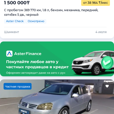
1 500 000
₸
от 38 964
₸
/мес
С пробегом 369 770 км, 1.8 л, бензин, механика, передний,
хэтчбек 5 дв., черный
Aster Check
Осмотрено
Шымкент
4 июля
Ч
астная продажа