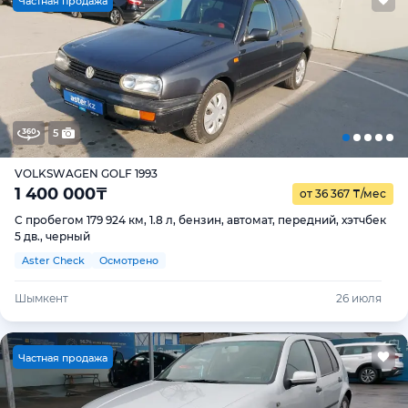
Ч
астная продажа
5
VOLKSWAGEN GOLF 1993
1 400 000
₸
от 36 367
₸
/мес
С пробегом 179 924 км, 1.8 л, бензин, автомат, передний, хэтчбек
5 дв., черный
Aster Check
Осмотрено
Шымкент
26 июля
Ч
астная продажа