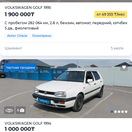
VOLKSWAGEN GOLF 1995
1 900 000
₸
от 49 355
₸
/мес
С пробегом 282 064 км, 2.8 л, бензин, автомат, передний, хэтчбек
5 дв., фиолетовый
Aster Check
Осмотрено
Шымкент
5 июля
Ч
астная продажа
5
VOLKSWAGEN GOLF 1994
1 000 000
₸