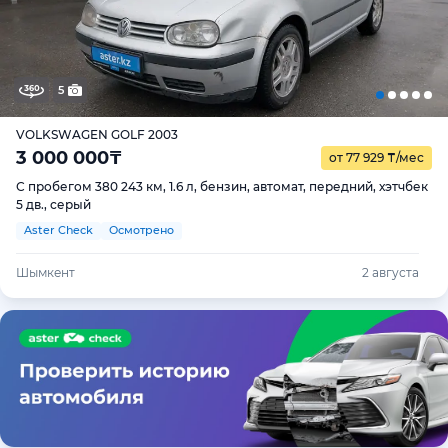
5
VOLKSWAGEN GOLF 2003
3 000 000
₸
от 77 929
₸
/мес
С пробегом 380 243 км, 1.6 л, бензин, автомат, передний, хэтчбек
5 дв., серый
Aster Check
Осмотрено
Шымкент
2 августа