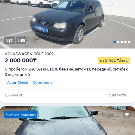
5
VOLKSWAGEN GOLF 2002
2 000 000
₸
от 51 952
₸
/мес
С пробегом 240 921 км, 1.6 л, бензин, автомат, передний, хэтчбек
3 дв., черный
Aster Check
Осмотрено
Шымкент
5 августа
Ч
астная продажа