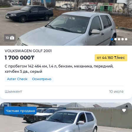
10
VOLKSWAGEN GOLF 2001
1 700 000
₸
от 44 160
₸
/мес
С пробегом 142 464 км, 1.4 л, бензин, механика, передний,
хэтчбек 5 дв., серый
Aster Check
Осмотрено
Шымкент
10 июля
Ч
астная продажа