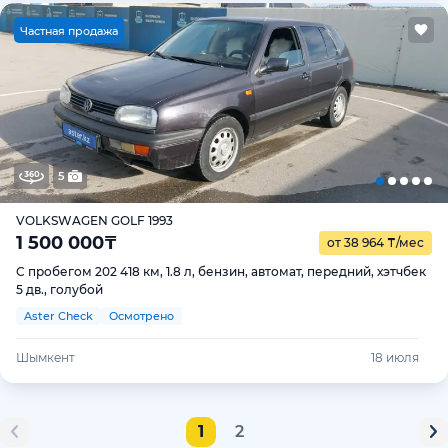
Ч
астная продажа
5
VOLKSWAGEN GOLF 1993
1 500 000
₸
от 38 964
₸
/мес
С пробегом 202 418 км, 1.8 л, бензин, автомат, передний, хэтчбек
5 дв., голубой
Aster Check
Осмотрено
Шымкент
18 июля
1
2