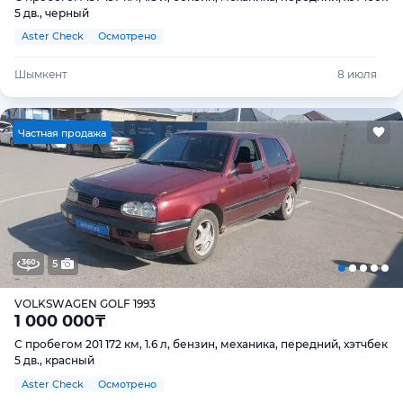
5 дв., черный
Aster Check
Осмотрено
Шымкент
8 июля
Ч
астная продажа
5
VOLKSWAGEN GOLF 1993
1 000 000
₸
С пробегом 201 172 км, 1.6 л, бензин, механика, передний, хэтчбек
5 дв., красный
Aster Check
Осмотрено