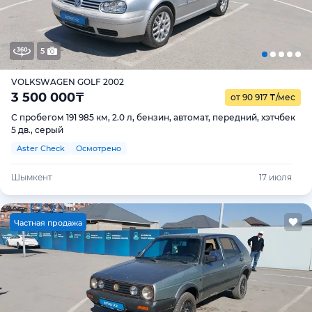
5
VOLKSWAGEN GOLF 2002
3 500 000
₸
от 90 917
₸
/мес
С пробегом 191 985 км, 2.0 л, бензин, автомат, передний, хэтчбек
5 дв., серый
Aster Check
Осмотрено
Шымкент
17 июля
Ч
астная продажа