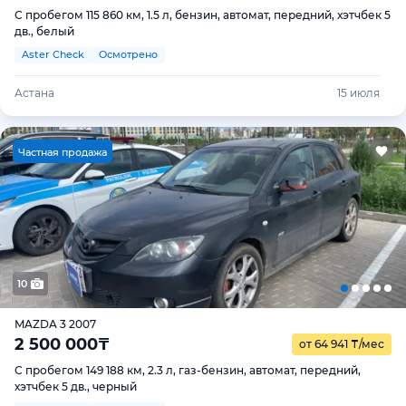
С пробегом 115 860 км, 1.5 л, бензин, автомат, передний, хэтчбек 5
дв., белый
Aster Check
Осмотрено
Астана
15 июля
Ч
астная продажа
10
MAZDA 3 2007
2 500 000
₸
от 64 941
₸
/мес
С пробегом 149 188 км, 2.3 л, газ-бензин, автомат, передний,
хэтчбек 5 дв., черный