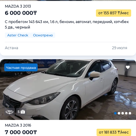
MAZDA 3 2013
6 000 000
₸
от 155 857
₸
/мес
С пробегом 145 643 км, 1.6 л, бензин, автомат, передний, хэтчбек
5 дв., черный
Aster Check
Осмотрено
Астана
29 июля
Ч
астная продажа
5
MAZDA 3 2016
7 000 000
₸
от 181 833
₸
/мес