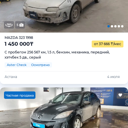
5
MAZDA 323 1998
1 450 000
₸
от 37 666
₸
/мес
С пробегом 256 567 км, 1.5 л, бензин, механика, передний,
хэтчбек 5 дв., серый
Aster Check
Осмотрено
Астана
4 июля
Ч
астная продажа