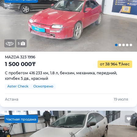
5
MAZDA 323 1996
1 500 000
₸
от 38 964
₸
/мес
С пробегом 416 233 км, 1.8 л, бензин, механика, передний,
хэтчбек 5 дв., красный
Aster Check
Осмотрено
Астана
19 июля
Ч
астная продажа