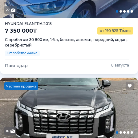
27
HYUNDAI ELANTRA 2018
7 350 000
₸
от 190 925
₸
/мес
С пробегом 30 800 км, 1.6 л, бензин, автомат, передний, седан,
серебристый
От собственника
Павлодар
8 августа
Ч
астная продажа
10