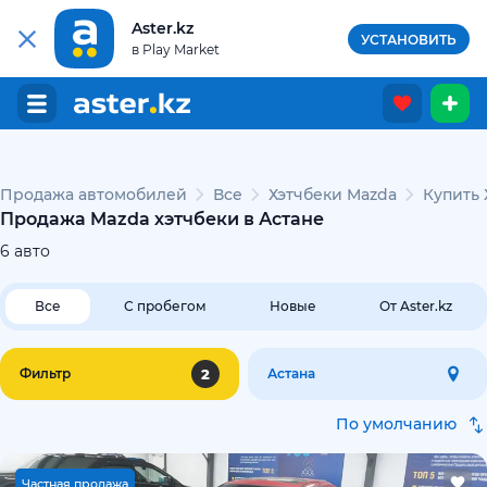
Aster.kz
УСТАНОВИТЬ
в Play Market
Продажа автомобилей
Все
Хэтчбеки Mazda
Купить 
Продажа Mazda хэтчбеки в Астане
6
авто
Все
С пробегом
Новые
От Aster.kz
2
Фильтр
Астана
По умолчанию
Ч
астная продажа