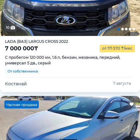
10
LADA (ВАЗ) LARGUS CROSS 2022
7 000 000
₸
от 171 570
₸
/мес
С пробегом 120 000 км, 1.6 л, бензин, механика, передний,
универсал 5 дв., серый
От собственника
Костанай
7 августа
Ч
астная продажа