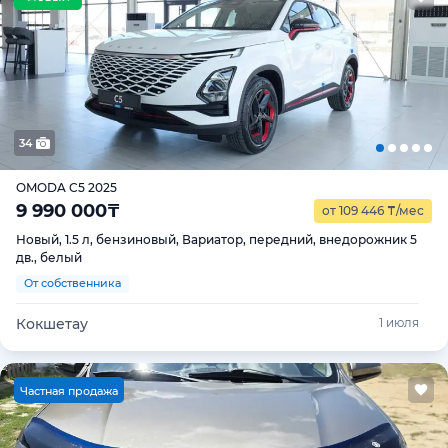
34
OMODA C5 2025
9 990 000
₸
от 109 446
₸
/мес
Новый, 1.5 л, бензиновый, Вариатор, передний, внедорожник 5
дв., белый
От собственника
Кокшетау
1 июля
Ч
астная продажа