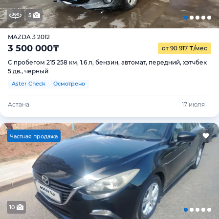
5
MAZDA 3 2012
3 500 000
₸
от 90 917
₸
/мес
С пробегом 215 258 км, 1.6 л, бензин, автомат, передний, хэтчбек
5 дв., черный
Aster Check
Осмотрено
Астана
17 июля
Ч
астная продажа
10