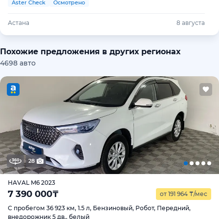
Aster Check
Осмотрено
Астана
8 августа
Похожие предложения в других регионах
4698 авто
28
HAVAL M6 2023
7 390 000
₸
от 191 964
₸
/мес
С пробегом 36 923 км, 1.5 л, Бензиновый, Робот, Передний,
внедорожник 5 дв., белый