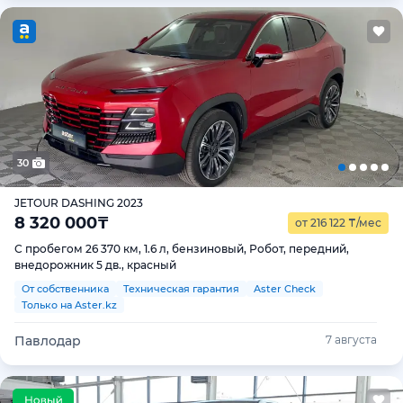
30
JETOUR DASHING 2023
8 320 000
₸
от 216 122
₸
/мес
С пробегом 26 370 км, 1.6 л, бензиновый, Робот, передний,
внедорожник 5 дв., красный
От собственника
Техническая гарантия
Aster Check
Только на Aster.kz
Павлодар
7 августа