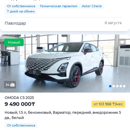
От собственника
Техническая гарантия
Aster Check
7 дней на обмен
Павлодар
8 августа
34
OMODA C5 2025
9 490 000
₸
от 103 968
₸
/мес
Новый, 1.5 л, бензиновый, Вариатор, передний, внедорожник 5
дв., белый
От собственника