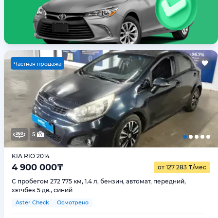
Ч
астная продажа
5
KIA RIO 2014
4 900 000
₸
от 127 283
₸
/мес
С пробегом 272 775 км, 1.4 л, бензин, автомат, передний,
хэтчбек 5 дв., синий
Aster Check
Осмотрено