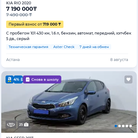
KIA RIO 2020
7 190 000
₸
7 490 000 ₸
Первый взнос от
719 000 ₸
С пробегом 101 430 км, 1.6 л, бензин, автомат, передний, хэтчбек
5 дв., серый
Техническая гарантия
Aster Check
7 дней на обмен
Астана
8 августа
4%
Снова в школу
25