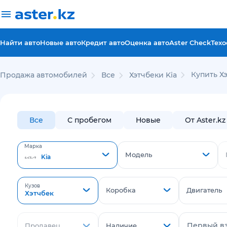
Найти авто
Новые авто
Кредит авто
Оценка авто
Aster Check
Техо
Купить Хэ
Продажа автомобилей
Все
Хэтчбеки Kia
Все
С пробегом
Новые
От Aster.kz
Марка
Модель
Kia
Кузов
Коробка
Двигатель
Хэтчбек
Первый в
Продавец
Наличие