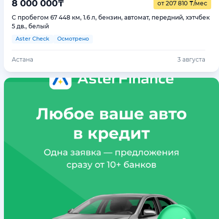
8 000 000
₸
от 207 810
₸
/мес
С пробегом 67 448 км, 1.6 л, бензин, автомат, передний, хэтчбек
5 дв., белый
Aster Check
Осмотрено
Астана
3 августа