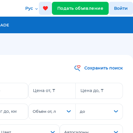
Рус
Подать объявление
Войти
RADE
Сохранить поиск
о
Цена от, ₸
Цена до, ₸
 до, км
Объём от, л
до
Цвет
Автосалоны