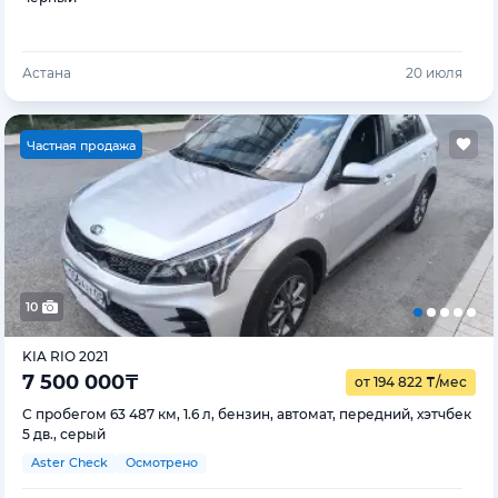
Астана
20 июля
Ч
астная продажа
10
KIA RIO 2021
7 500 000
₸
от 194 822
₸
/мес
С пробегом 63 487 км, 1.6 л, бензин, автомат, передний, хэтчбек
5 дв., серый
Aster Check
Осмотрено