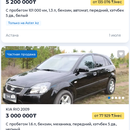
5 200 000
₸
от 135 076
₸
/мес
С пробегом 101 000 км, 1.3 л, бензин, автомат, передний, хэтчбек
5 дв., белый
Только на Aster.kz
Астана
1 июля
Ч
астная продажа
14
KIA RIO 2009
3 000 000
₸
от 77 929
₸
/мес
С пробегом 1.6 л, бензин, механика, передний, хэтчбек 5 дв.,
черный