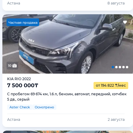
Астана
8 августа
Ч
астная продажа
10
KIA RIO 2022
7 500 000
₸
от 194 822
₸
/мес
С пробегом 69 674 км, 1.6 л, бензин, автомат, передний, хэтчбек
5 дв., серый
Aster Check
Осмотрено
Астана
2 августа