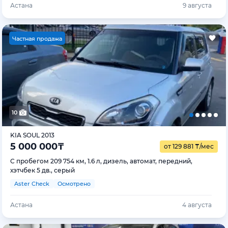
Астана
9 августа
Ч
астная продажа
10
KIA SOUL 2013
5 000 000
₸
от 129 881
₸
/мес
С пробегом 209 754 км, 1.6 л, дизель, автомат, передний,
хэтчбек 5 дв., серый
Aster Check
Осмотрено
Астана
4 августа