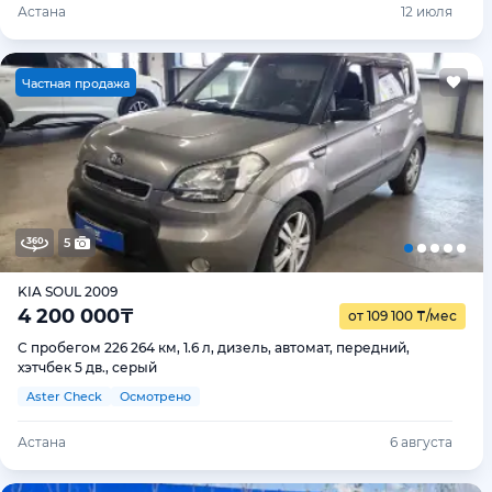
Астана
12 июля
Ч
астная продажа
5
KIA SOUL 2009
4 200 000
₸
от 109 100
₸
/мес
С пробегом 226 264 км, 1.6 л, дизель, автомат, передний,
хэтчбек 5 дв., серый
Aster Check
Осмотрено
Астана
6 августа