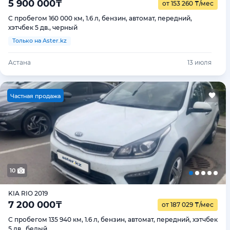
5 900 000
₸
от 153 260
₸
/мес
С пробегом 160 000 км, 1.6 л, бензин, автомат, передний,
хэтчбек 5 дв., черный
Только на Aster.kz
Астана
13 июля
Ч
астная продажа
10
KIA RIO 2019
7 200 000
₸
от 187 029
₸
/мес
С пробегом 135 940 км, 1.6 л, бензин, автомат, передний, хэтчбек
5 дв., белый