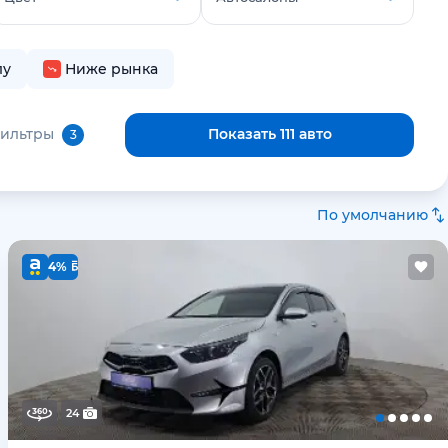
лу
Ниже рынка
фильтры
Показать 111 авто
3
По умолчанию
4%
24