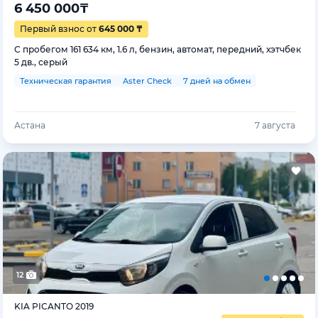
6 450 000
₸
Первый взнос от
645 000 ₸
С пробегом 161 634 км, 1.6 л, бензин, автомат, передний, хэтчбек
5 дв., серый
Техническая гарантия
Aster Check
7 дней на обмен
Астана
7 августа
12
KIA PICANTO 2019