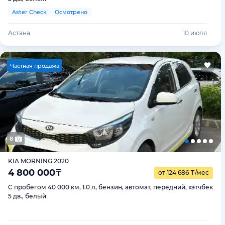
Aster Check
Осмотрено
Астана
10 июля
Ч
астная продажа
8
KIA MORNING 2020
4 800 000
₸
от 124 686
₸
/мес
С пробегом 40 000 км, 1.0 л, бензин, автомат, передний, хэтчбек
5 дв., белый