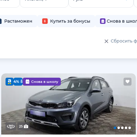
Растаможен
Купить за бонусы
Снова в шко
Сбросить 
4%
Снова в школу
25