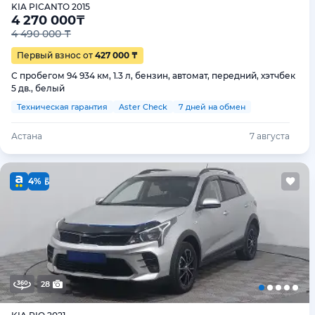
KIA PICANTO 2015
4 270 000
₸
4 490 000 ₸
Первый взнос от
427 000 ₸
С пробегом 94 934 км, 1.3 л, бензин, автомат, передний, хэтчбек
5 дв., белый
Техническая гарантия
Aster Check
7 дней на обмен
Астана
7 августа
4%
28