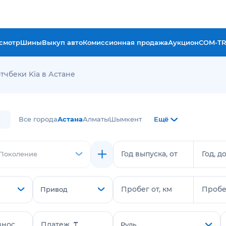
смотр
Шины
Выкуп авто
Комиссионная продажа
Аукцион
COM-T
тчбеки Kia в Астане
Все города
Астана
Алматы
Шымкент
Ещё
Год выпуска, от
Год, д
Поколение
Пробег от, км
Пробег
Привод
знос
Платеж, ₸
Руль