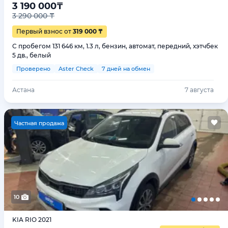
3 190 000
₸
3 290 000 ₸
Первый взнос от
319 000 ₸
С пробегом 131 646 км, 1.3 л, бензин, автомат, передний, хэтчбек
5 дв., белый
Проверено
Aster Check
7 дней на обмен
Астана
7 августа
Ч
астная продажа
10
KIA RIO 2021