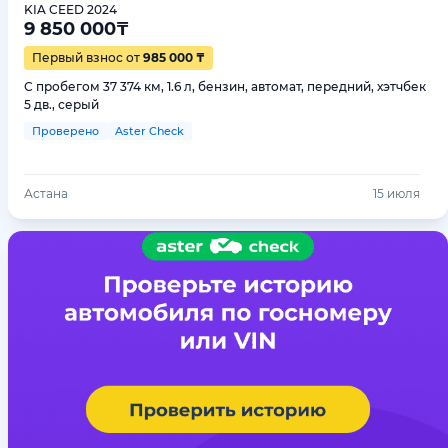
KIA CEED 2024
9 850 000
₸
Первый взнос от
985 000 ₸
С пробегом 37 374 км, 1.6 л, бензин, автомат, передний, хэтчбек
5 дв., серый
Проверено
Aster Check
Астана
15 июля