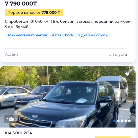
7 790 000
₸
Первый взнос от
779 000 ₸
С пробегом 101 040 км, 1.6 л, бензин, автомат, передний, хэтчбек
5 дв., белый
Техническая гарантия
Aster Check
7 дней на обмен
Астана
5 августа
7
KIA SOUL 2014