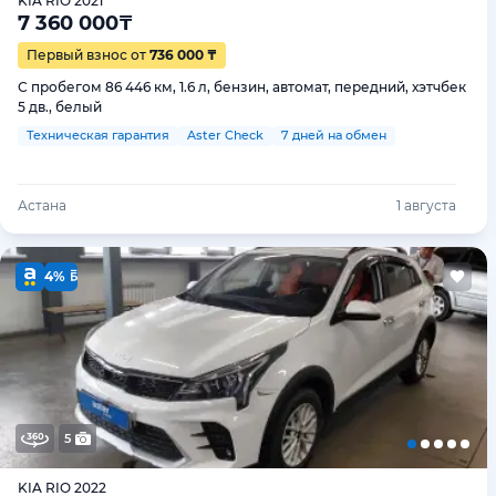
KIA RIO 2021
7 360 000
₸
Первый взнос от
736 000 ₸
С пробегом 86 446 км, 1.6 л, бензин, автомат, передний, хэтчбек
5 дв., белый
Техническая гарантия
Aster Check
7 дней на обмен
Астана
1 августа
4%
5
KIA RIO 2022