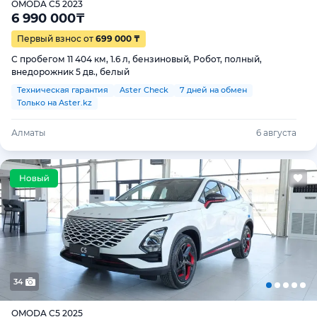
OMODA C5 2023
6 990 000
₸
Первый взнос от
699 000 ₸
С пробегом 11 404 км, 1.6 л, бензиновый, Робот, полный,
внедорожник 5 дв., белый
Техническая гарантия
Aster Check
7 дней на обмен
Только на Aster.kz
Алматы
6 августа
34
OMODA C5 2025