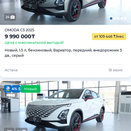
24
OMODA C5 2025
9 990 000
₸
от 109 446
₸
/мес
Цена с максимальной выгодой!
Новый, 1.5 л, бензиновый, Вариатор, передний, внедорожник 5
дв., серый
Астана
18 июня
4%