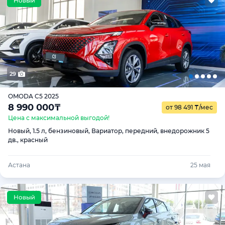
29
OMODA C5 2025
8 990 000
₸
от 98 491
₸
/мес
Цена с максимальной выгодой!
Новый, 1.5 л, бензиновый, Вариатор, передний, внедорожник 5
дв., красный
Астана
25 мая