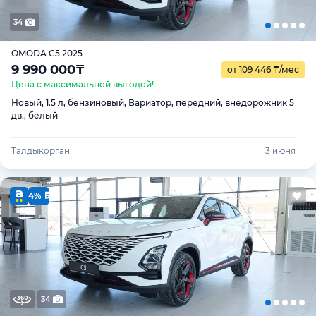
34
OMODA C5 2025
9 990 000
₸
от 109 446
₸
/мес
Цена с максимальной выгодой!
Новый, 1.5 л, бензиновый, Вариатор, передний, внедорожник 5
дв., белый
Талдыкорган
3 июня
4%
34