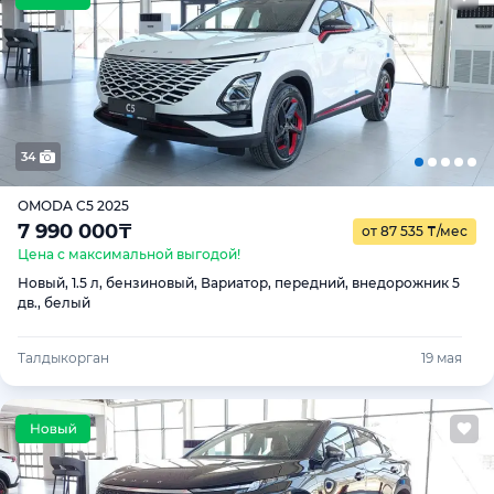
34
OMODA C5 2025
7 990 000
₸
от 87 535
₸
/мес
Цена с максимальной выгодой!
Новый, 1.5 л, бензиновый, Вариатор, передний, внедорожник 5
дв., белый
Талдыкорган
19 мая