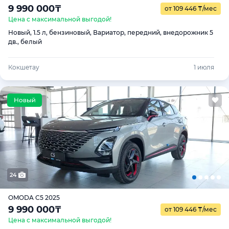
9 990 000
₸
от 109 446
₸
/мес
Цена с максимальной выгодой!
Новый, 1.5 л, бензиновый, Вариатор, передний, внедорожник 5
дв., белый
Кокшетау
1 июля
24
OMODA C5 2025
9 990 000
₸
от 109 446
₸
/мес
Цена с максимальной выгодой!