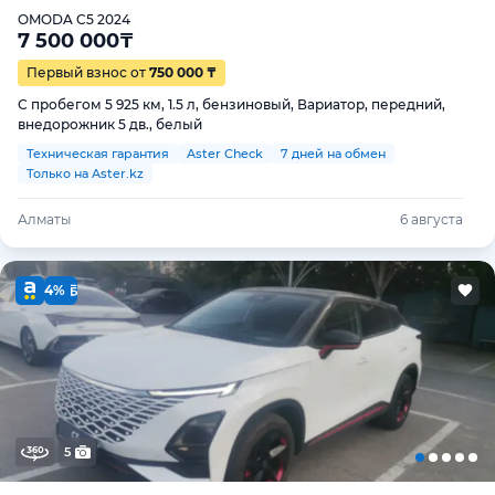
OMODA C5 2024
7 500 000
₸
Первый взнос от
750 000 ₸
С пробегом 5 925 км, 1.5 л, бензиновый, Вариатор, передний,
внедорожник 5 дв., белый
Техническая гарантия
Aster Check
7 дней на обмен
Только на Aster.kz
Алматы
6 августа
4%
5