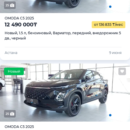
25
OMODA C5 2025
12 490 000
₸
от 136 835
₸
/мес
Новый, 1.5 л, бензиновый, Вариатор, передний, внедорожник 5
дв., черный
Астана
9 июня
25
OMODA C5 2025