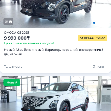
25
OMODA C5 2025
9 990 000
₸
от 109 446
₸
/мес
Цена с максимальной выгодой!
Новый, 1.5 л, бензиновый, Вариатор, передний, внедорожник 5
дв., черный
Талдыкорган
3 июня