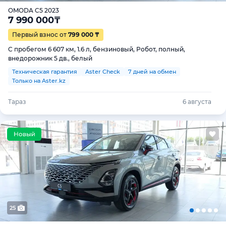
OMODA C5 2023
7 990 000
₸
Первый взнос от
799 000 ₸
С пробегом 6 607 км, 1.6 л, бензиновый, Робот, полный,
внедорожник 5 дв., белый
Техническая гарантия
Aster Check
7 дней на обмен
Только на Aster.kz
Тараз
6 августа
25