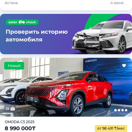
Астана
4 июня
29
OMODA C5 2025
8 990 000
₸
от 98 491
₸
/мес