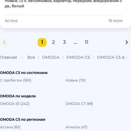
Новый, 1.5 л, бензиновый, Вариатор, передний, внедорожник 5
дв., белый
Астана
18 июня
1
2
3
...
11
Главная
Все
OMODA
OMODA C5
OMODA C5 в кр
OMODA C5 по состоянию
С пробегом (180)
Новые (70)
OMODA по модели
OMODA S5 (242)
OMODA C7 (69)
OMODA C5 по регионам
Астана (60)
Алматы (47)