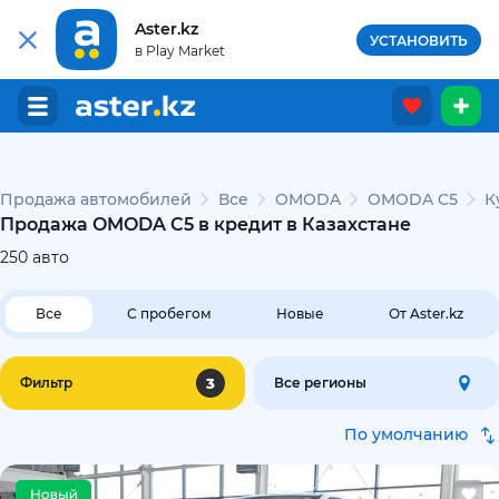
Aster.kz
УСТАНОВИТЬ
в Play Market
Продажа автомобилей
Все
OMODA
OMODA C5
К
Продажа OMODA C5 в кредит в Казахстане
250
авто
Все
С пробегом
Новые
От Aster.kz
3
Фильтр
Все регионы
По умолчанию