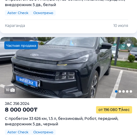
внедорожник 5 дв., белый
Aster Check
Осмотрено
Караганда
10 июля
Ч
астная продажа
10
JAC JS6 2024
8 000 000
₸
от 196 080
₸
/мес
С пробегом 33 626 км, 1.5 л, бензиновый, Робот, передний,
внедорожник 5 дв., черный
Aster Check
Осмотрено