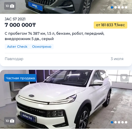
10
JAC S7 2021
7 000 000
₸
от 181 833
₸
/мес
С пробегом 74 387 км, 1.5 л, бензин, робот, передний,
внедорожник 5 дв., серый
Aster Check
Осмотрено
Павлодар
3 июля
Ч
астная продажа
10