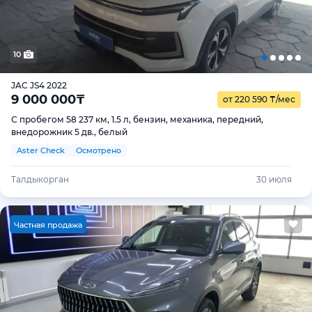
10
JAC JS4 2022
9 000 000
₸
от 220 590
₸
/мес
С пробегом 58 237 км, 1.5 л, бензин, механика, передний,
внедорожник 5 дв., белый
Aster Check
Осмотрено
Талдыкорган
30 июля
Ч
астная продажа