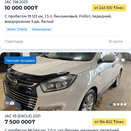
JAC JS6 2023
10 000 000
₸
от 245 100
₸
/мес
С пробегом 19 123 км, 1.5 л, бензиновый, Робот, передний,
внедорожник 5 дв., белый
Aster Check
Осмотрено
Павлодар
10 июля
Ч
астная продажа
10
JAC S5 (EAGLE) 2021
7 500 000
₸
от 194 822
₸
/мес
С пробегом 66 044 км, 2.0 л, газ-бензин, механика, передний,