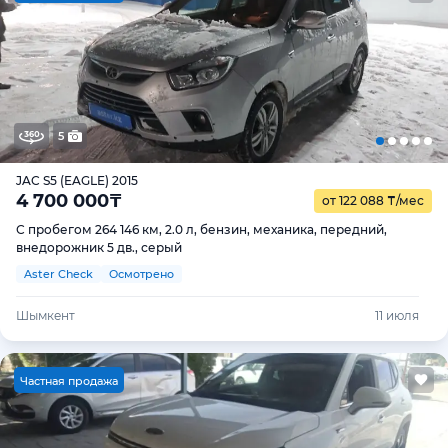
5
JAC S5 (EAGLE) 2015
4 700 000
₸
от 122 088
₸
/мес
С пробегом 264 146 км, 2.0 л, бензин, механика, передний,
внедорожник 5 дв., серый
Aster Check
Осмотрено
Шымкент
11 июля
Ч
астная продажа