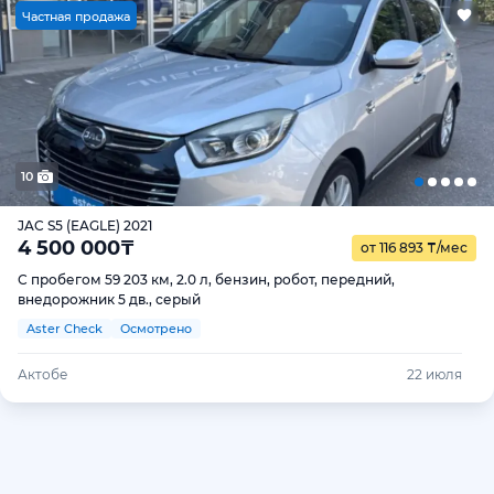
Ч
астная продажа
10
JAC S5 (EAGLE) 2021
4 500 000
₸
от 116 893
₸
/мес
С пробегом 59 203 км, 2.0 л, бензин, робот, передний,
внедорожник 5 дв., серый
Aster Check
Осмотрено
Актобе
22 июля