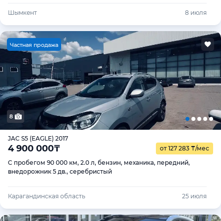
Шымкент
8 июля
Ч
астная продажа
8
JAC S5 (EAGLE) 2017
4 900 000
₸
от 127 283
₸
/мес
С пробегом 90 000 км, 2.0 л, бензин, механика, передний,
внедорожник 5 дв., серебристый
Карагандинская область
25 июля