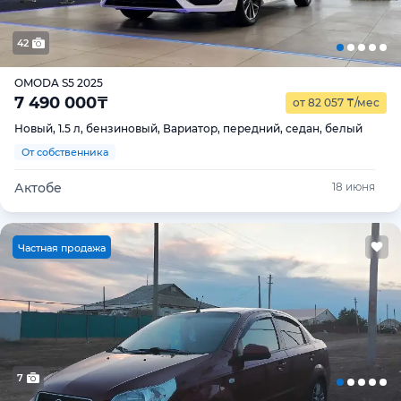
42
OMODA S5 2025
7 490 000
₸
от 82 057
₸
/мес
Новый, 1.5 л, бензиновый, Вариатор, передний, седан, белый
От собственника
Актобе
18 июня
Ч
астная продажа
7