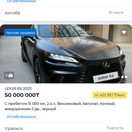
От собственника
Актобе
30 июля
Ч
астная продажа
3
LEXUS RX 2025
50 000 000
₸
от 432 937
₸
/мес
С пробегом 15 000 км, 2.4 л, бензиновый, Автомат, полный,
внедорожник 5 дв., черный
От собственника
Уральск
9 августа