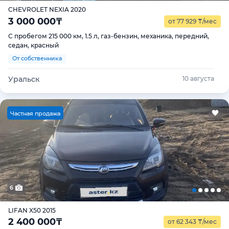
CHEVROLET NEXIA 2020
3 000 000
₸
от 77 929
₸
/мес
С пробегом 215 000 км, 1.5 л, газ-бензин, механика, передний,
седан, красный
От собственника
Уральск
10 августа
Ч
астная продажа
6
LIFAN X50 2015
2 400 000
₸
от 62 343
₸
/мес