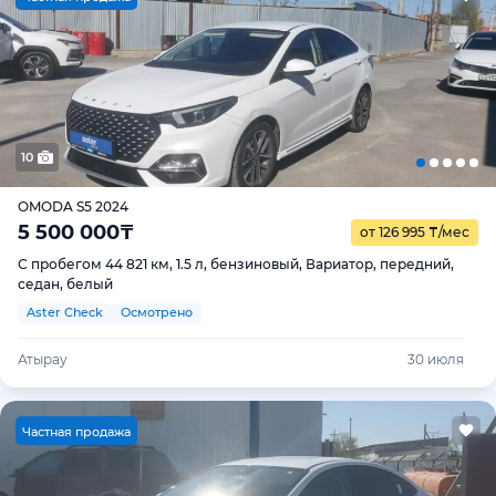
10
OMODA S5 2024
5 500 000
₸
от 126 995
₸
/мес
С пробегом 44 821 км, 1.5 л, бензиновый, Вариатор, передний,
седан, белый
Aster Check
Осмотрено
Атырау
30 июля
Ч
астная продажа