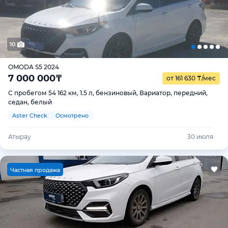
10
OMODA S5 2024
7 000 000
₸
от 161 630
₸
/мес
С пробегом 54 162 км, 1.5 л, бензиновый, Вариатор, передний,
седан, белый
Aster Check
Осмотрено
Атырау
30 июля
Ч
астная продажа