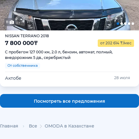
11
NISSAN TERRANO 2018
7 800 000
₸
от 202 614
₸
/мес
С пробегом 127 000 км, 2.0 л, бензин, автомат, полный,
внедорожник 5 дв., серебристый
От собственника
Актобе
28 июля
Посмотреть все предложения
Главная
Все
OMODA в Казахстане