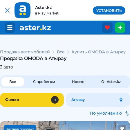
Aster.kz
УСТАНОВИТЬ
в Play Market
Продажа автомобилей
Все
Купить OMODA в Атырау
Продажа OMODA в Атырау
3
авто
Все
С пробегом
Новые
От Aster.kz
1
Фильтр
Атырау
По умолчанию
Ч
астная продажа