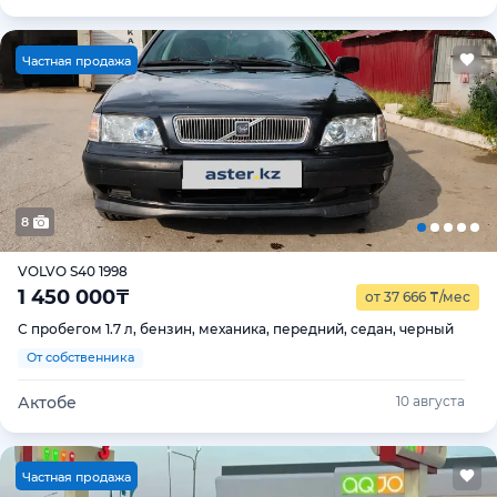
Ч
астная продажа
8
VOLVO S40 1998
1 450 000
₸
от 37 666
₸
/мес
С пробегом 1.7 л, бензин, механика, передний, седан, черный
От собственника
Актобе
10 августа
Ч
астная продажа