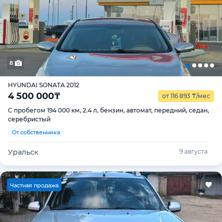
8
HYUNDAI SONATA 2012
4 500 000
₸
от 116 893
₸
/мес
С пробегом 194 000 км, 2.4 л, бензин, автомат, передний, седан,
серебристый
От собственника
Уральск
9 августа
Ч
астная продажа