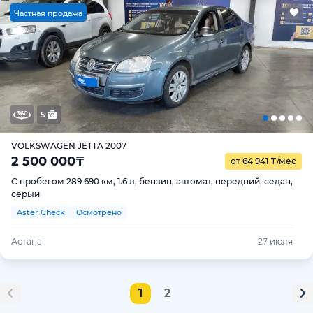
Ч
астная продажа
5
VOLKSWAGEN JETTA 2007
2 500 000
₸
от 64 941
₸
/мес
С пробегом 289 690 км, 1.6 л, бензин, автомат, передний, седан,
серый
Aster Check
Осмотрено
Астана
27 июля
1
2