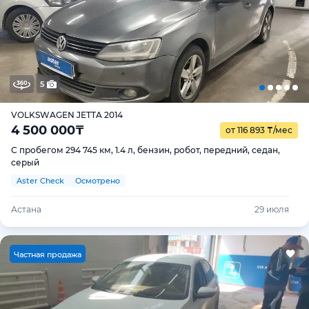
5
VOLKSWAGEN JETTA 2014
4 500 000
₸
от 116 893
₸
/мес
С пробегом 294 745 км, 1.4 л, бензин, робот, передний, седан,
серый
Aster Check
Осмотрено
Астана
29 июля
Ч
астная продажа