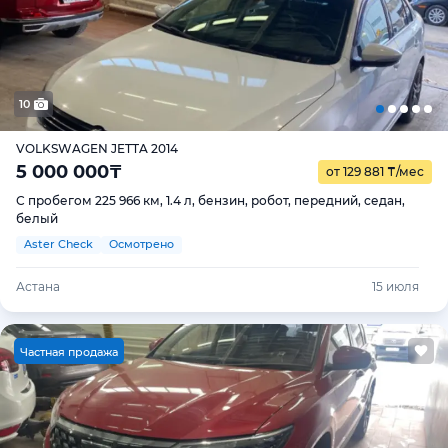
10
VOLKSWAGEN JETTA 2014
5 000 000
₸
от 129 881
₸
/мес
С пробегом 225 966 км, 1.4 л, бензин, робот, передний, седан,
белый
Aster Check
Осмотрено
Астана
15 июля
Ч
астная продажа