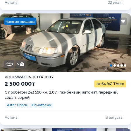
Астана
22 июля
Ч
астная продажа
5
VOLKSWAGEN JETTA 2003
2 500 000
₸
от 64 941
₸
/мес
С пробегом 243 590 км, 2.0 л, газ-бензин, автомат, передний,
седан, серый
Aster Check
Осмотрено
Астана
3 августа