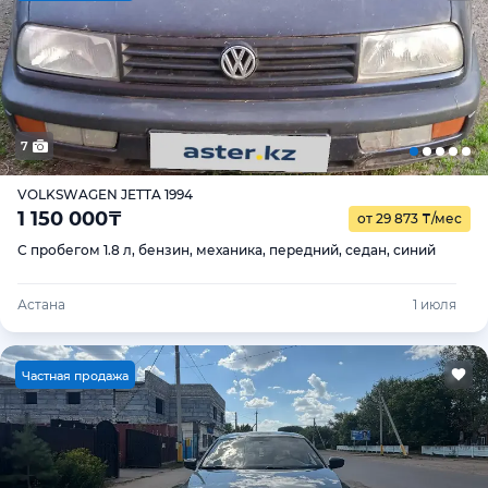
7
VOLKSWAGEN JETTA 1994
1 150 000
₸
от 29 873
₸
/мес
С пробегом 1.8 л, бензин, механика, передний, седан, синий
Астана
1 июля
Ч
астная продажа