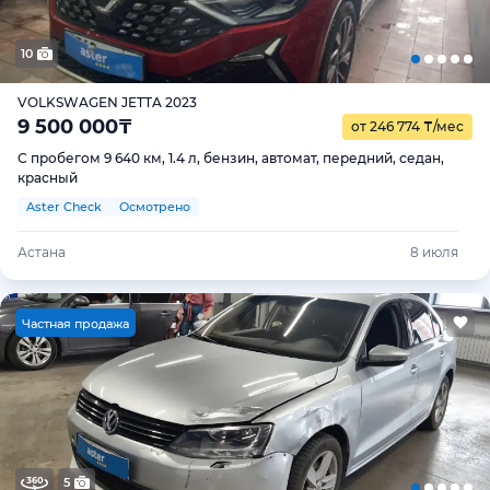
10
VOLKSWAGEN JETTA 2023
9 500 000
₸
от 246 774
₸
/мес
С пробегом 9 640 км, 1.4 л, бензин, автомат, передний, седан,
красный
Aster Check
Осмотрено
Астана
8 июля
Ч
астная продажа
5