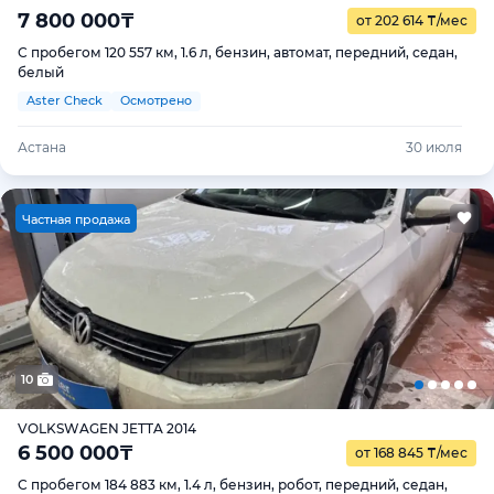
7 800 000
₸
от 202 614
₸
/мес
С пробегом 120 557 км, 1.6 л, бензин, автомат, передний, седан,
белый
Aster Check
Осмотрено
Астана
30 июля
Ч
астная продажа
10
VOLKSWAGEN JETTA 2014
6 500 000
₸
от 168 845
₸
/мес
С пробегом 184 883 км, 1.4 л, бензин, робот, передний, седан,