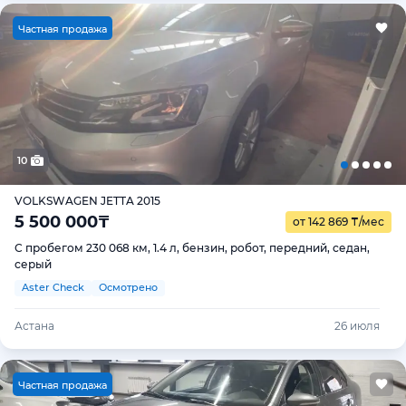
Ч
астная продажа
10
VOLKSWAGEN JETTA 2015
5 500 000
₸
от 142 869
₸
/мес
С пробегом 230 068 км, 1.4 л, бензин, робот, передний, седан,
серый
Aster Check
Осмотрено
Астана
26 июля
Ч
астная продажа