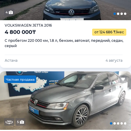
4
VOLKSWAGEN JETTA 2016
4 800 000
₸
от 124 686
₸
/мес
С пробегом 220 000 км, 1.8 л, бензин, автомат, передний, седан,
серый
Астана
4 августа
Ч
астная продажа
5