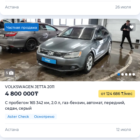
Астана
26 июля
Ч
астная продажа
5
VOLKSWAGEN JETTA 2011
4 800 000
₸
от 124 686
₸
/мес
С пробегом 165 342 км, 2.0 л, газ-бензин, автомат, передний,
седан, серый
Aster Check
Осмотрено
Астана
12 июля