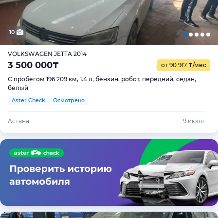
10
VOLKSWAGEN JETTA 2014
3 500 000
₸
от 90 917
₸
/мес
С пробегом 196 209 км, 1.4 л, бензин, робот, передний, седан,
белый
Aster Check
Осмотрено
Астана
9 июля