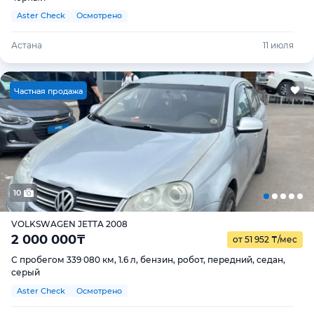
Aster Check
Осмотрено
Астана
11 июля
Ч
астная продажа
10
VOLKSWAGEN JETTA 2008
2 000 000
₸
от 51 952
₸
/мес
С пробегом 339 080 км, 1.6 л, бензин, робот, передний, седан,
серый
Aster Check
Осмотрено