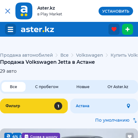
Aster.kz
УСТАНОВИТЬ
в Play Market
Продажа автомобилей
Все
Volkswagen
Купить Volk
Продажа Volkswagen Jetta в Астане
29
авто
Все
С пробегом
Новые
От Aster.kz
1
Фильтр
Астана
По умолчанию
4%
Снова в школу