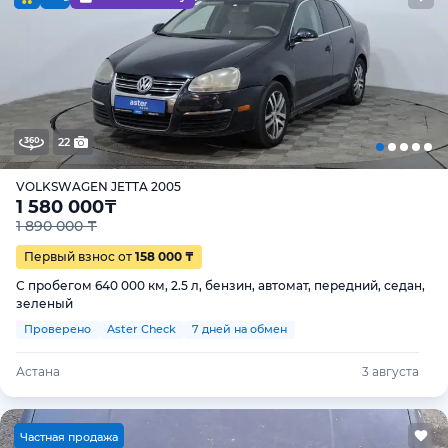
22
VOLKSWAGEN JETTA 2005
1 580 000
₸
1 890 000 ₸
Первый взнос от
158 000 ₸
С пробегом 640 000 км, 2.5 л, бензин, автомат, передний, седан,
зеленый
Проверено
Aster Check
7 дней на обмен
Астана
3 августа
Ч
астная продажа