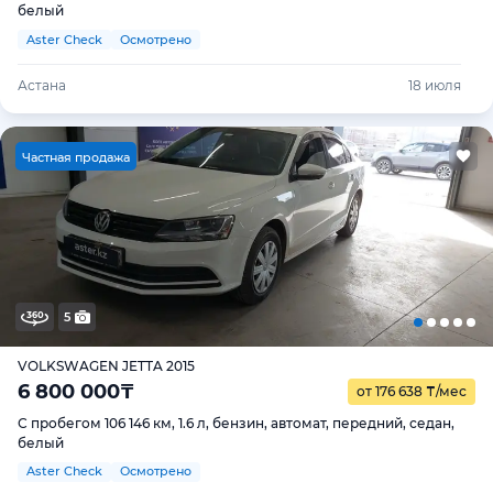
белый
Aster Check
Осмотрено
Астана
18 июля
Ч
астная продажа
5
VOLKSWAGEN JETTA 2015
6 800 000
₸
от 176 638
₸
/мес
С пробегом 106 146 км, 1.6 л, бензин, автомат, передний, седан,
белый
Aster Check
Осмотрено