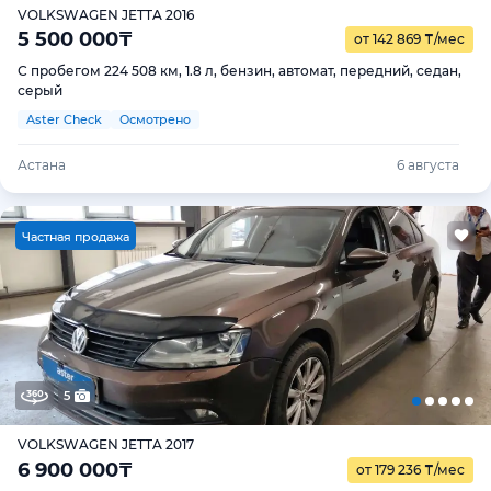
VOLKSWAGEN JETTA 2016
5 500 000
₸
от 142 869
₸
/мес
С пробегом 224 508 км, 1.8 л, бензин, автомат, передний, седан,
серый
Aster Check
Осмотрено
Астана
6 августа
Ч
астная продажа
5
VOLKSWAGEN JETTA 2017
6 900 000
₸
от 179 236
₸
/мес