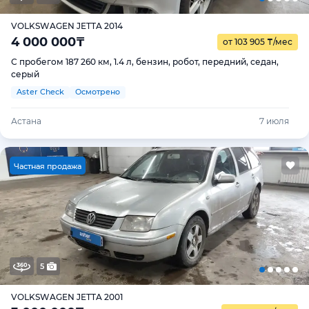
VOLKSWAGEN JETTA 2014
4 000 000
₸
от 103 905
₸
/мес
С пробегом 187 260 км, 1.4 л, бензин, робот, передний, седан,
серый
Aster Check
Осмотрено
Астана
7 июля
Ч
астная продажа
5
VOLKSWAGEN JETTA 2001