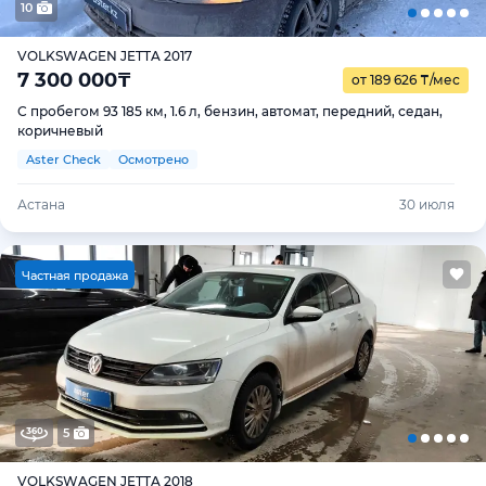
10
VOLKSWAGEN JETTA 2017
7 300 000
₸
от 189 626
₸
/мес
С пробегом 93 185 км, 1.6 л, бензин, автомат, передний, седан,
коричневый
Aster Check
Осмотрено
Астана
30 июля
Ч
астная продажа
5
VOLKSWAGEN JETTA 2018