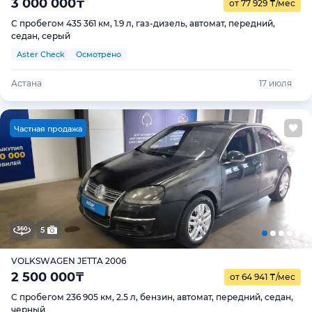
3 000 000
₸
от 77 929
₸
/мес
С пробегом 435 361 км, 1.9 л, газ-дизель, автомат, передний,
седан, серый
Aster Check
Осмотрено
Астана
17 июля
Ч
астная продажа
5
VOLKSWAGEN JETTA 2006
2 500 000
₸
от 64 941
₸
/мес
С пробегом 236 905 км, 2.5 л, бензин, автомат, передний, седан,
черный