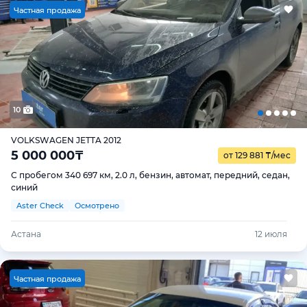
Ч
астная продажа
10
VOLKSWAGEN JETTA 2012
5 000 000
₸
от 129 881
₸
/мес
С пробегом 340 697 км, 2.0 л, бензин, автомат, передний, седан,
синий
Aster Check
Осмотрено
Астана
12 июля
Ч
астная продажа