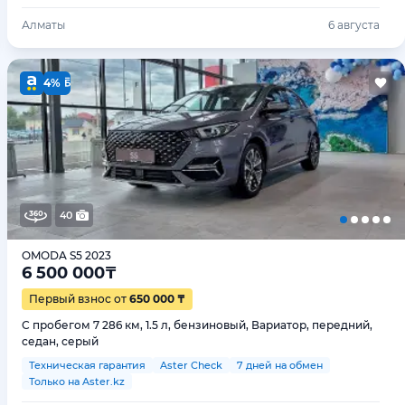
Алматы
6 августа
4%
40
OMODA S5 2023
6 500 000
₸
Первый взнос от
650 000 ₸
С пробегом 7 286 км, 1.5 л, бензиновый, Вариатор, передний,
седан, серый
Техническая гарантия
Aster Check
7 дней на обмен
Только на Aster.kz