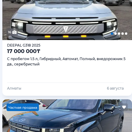
16
DEEPAL G318 2025
17 000 000
₸
С пробегом 1.5 л, Гибридный, Автомат, Полный, внедорожник 5
дв., серебристый
Алматы
6 августа
Ч
астная продажа