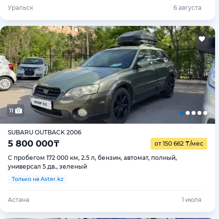
Уральск
6 августа
11
SUBARU OUTBACK 2006
5 800 000
₸
от 150 662
₸
/мес
С пробегом 172 000 км, 2.5 л, бензин, автомат, полный,
универсал 5 дв., зеленый
Только на Aster.kz
Астана
1 июля