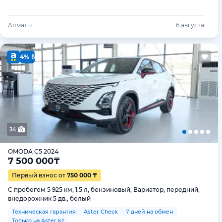
Алматы
6 августа
4%
34
OMODA C5 2024
7 500 000
₸
Первый взнос от
750 000 ₸
С пробегом 5 925 км, 1.5 л, бензиновый, Вариатор, передний,
внедорожник 5 дв., белый
Техническая гарантия
Aster Check
7 дней на обмен
Только на Aster.kz