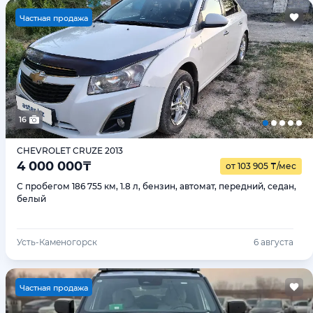
Ч
астная продажа
16
CHEVROLET CRUZE 2013
4 000 000
₸
от 103 905
₸
/мес
С пробегом 186 755 км, 1.8 л, бензин, автомат, передний, седан,
белый
Усть-Каменогорск
6 августа
Ч
астная продажа