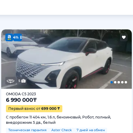
4%
5
OMODA C5 2023
6 990 000
₸
Первый взнос от
699 000 ₸
С пробегом 11 404 км, 1.6 л, бензиновый, Робот, полный,
внедорожник 5 дв., белый
Техническая гарантия
Aster Check
7 дней на обмен