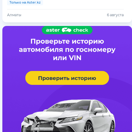
Только на Aster.kz
Алматы
6 августа