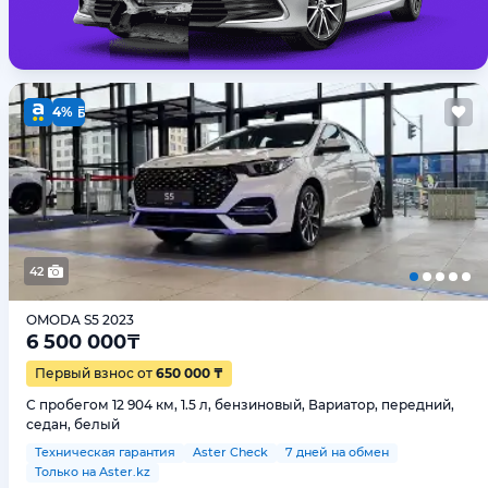
4%
42
OMODA S5 2023
6 500 000
₸
Первый взнос от
650 000 ₸
С пробегом 12 904 км, 1.5 л, бензиновый, Вариатор, передний,
седан, белый
Техническая гарантия
Aster Check
7 дней на обмен
Только на Aster.kz