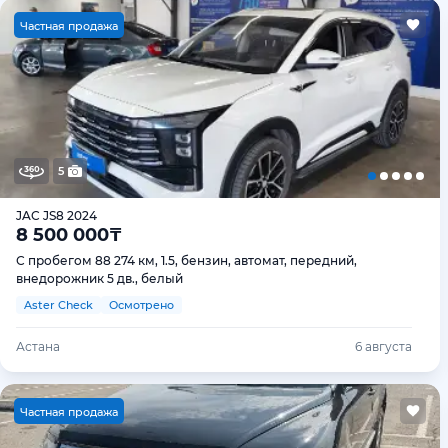
Ч
астная продажа
5
JAC JS8 2024
8 500 000
₸
С пробегом 88 274 км, 1.5, бензин, автомат, передний,
внедорожник 5 дв., белый
Aster Check
Осмотрено
Астана
6 августа
Ч
астная продажа