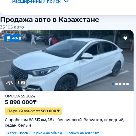
Расширенный поиск
Продажа авто в Казахстане
35 105
авто
4%
5
OMODA S5 2024
5 890 000
₸
Первый взнос от
589 000 ₸
С пробегом 88 313 км, 1.5 л, бензиновый, Вариатор, передний,
седан, белый
Aster Check
7 дней на обмен
Только на Aster.kz