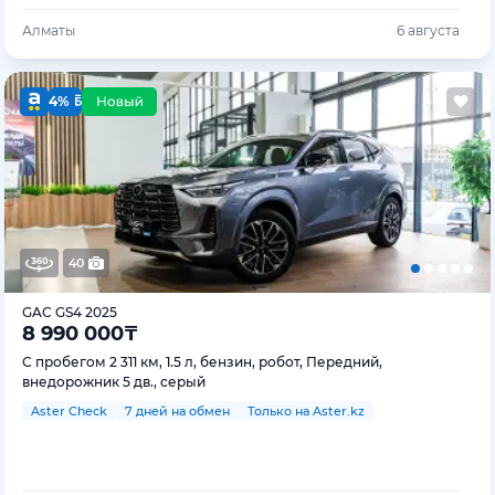
Алматы
6 августа
4%
40
GAC GS4 2025
8 990 000
₸
С пробегом 2 311 км, 1.5 л, бензин, робот, Передний,
внедорожник 5 дв., серый
Aster Check
7 дней на обмен
Только на Aster.kz