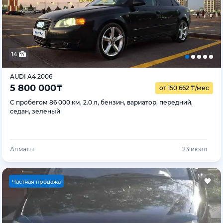
14
AUDI A4 2006
5 800 000
₸
от 150 662
₸
/мес
С пробегом 86 000 км, 2.0 л, бензин, вариатор, передний,
седан, зеленый
Алматы
23 июля
Ч
астная продажа