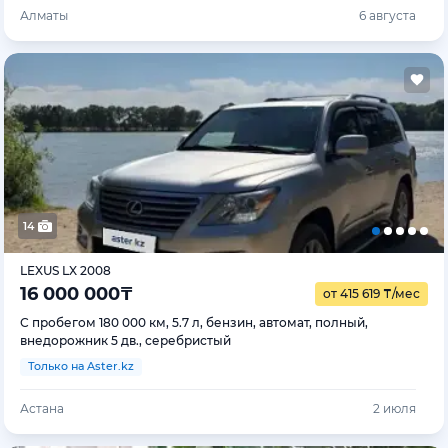
Алматы
6 августа
14
LEXUS LX 2008
16 000 000
₸
от 415 619
₸
/мес
С пробегом 180 000 км, 5.7 л, бензин, автомат, полный,
внедорожник 5 дв., серебристый
Только на Aster.kz
Астана
2 июля