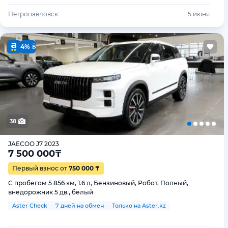
Петропавловск
5 июня
4%
38
JAECOO J7 2023
7 500 000
₸
Первый взнос от
750 000 ₸
С пробегом 5 856 км, 1.6 л, Бензиновый, Робот, Полный,
внедорожник 5 дв., белый
Aster Check
7 дней на обмен
Только на Aster.kz