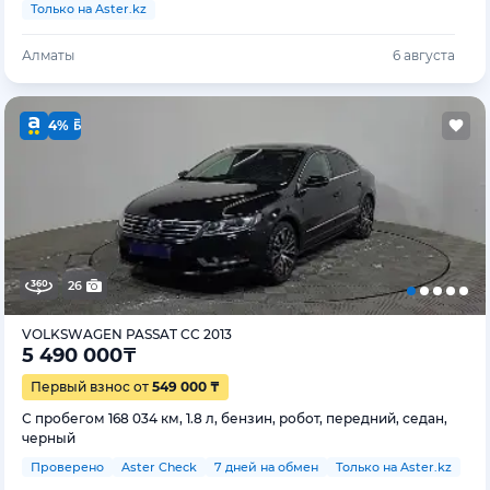
Только на Aster.kz
Алматы
6 августа
4%
26
VOLKSWAGEN PASSAT CC 2013
5 490 000
₸
Первый взнос от
549 000 ₸
С пробегом 168 034 км, 1.8 л, бензин, робот, передний, седан,
черный
Проверено
Aster Check
7 дней на обмен
Только на Aster.kz