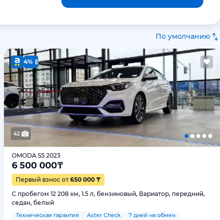
По умолчанию
4%
42
OMODA S5 2023
6 500 000
₸
Первый взнос от
650 000 ₸
С пробегом 12 208 км, 1.5 л, бензиновый, Вариатор, передний,
седан, белый
Техническая гарантия
Aster Check
7 дней на обмен