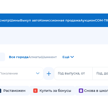
смотр
Шины
Выкуп авто
Комиссионная продажа
Аукцион
COM-T
Все города
Алматы
Шымкент
Ещё
Год выпуска, от
Год, д
Поколение
Растаможен
Купить за бонусы
Снова в шко