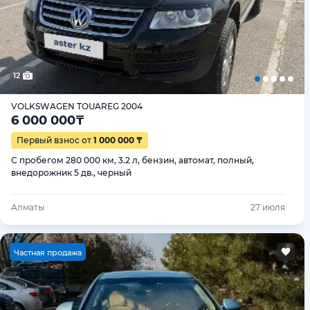
12
VOLKSWAGEN TOUAREG 2004
6 000 000
₸
Первый взнос от
1 000 000 ₸
С пробегом 280 000 км, 3.2 л, бензин, автомат, полный,
внедорожник 5 дв., черный
Алматы
27 июля
Ч
астная продажа