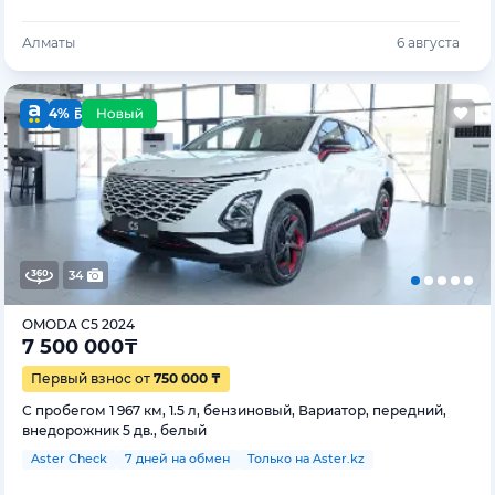
Алматы
6 августа
4%
34
OMODA C5 2024
7 500 000
₸
Первый взнос от
750 000 ₸
С пробегом 1 967 км, 1.5 л, бензиновый, Вариатор, передний,
внедорожник 5 дв., белый
Aster Check
7 дней на обмен
Только на Aster.kz