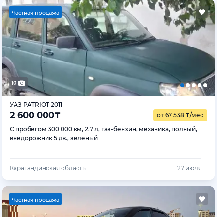
Ч
астная продажа
10
УАЗ PATRIOT 2011
2 600 000
₸
от 67 538
₸
/мес
С пробегом 300 000 км, 2.7 л, газ-бензин, механика, полный,
внедорожник 5 дв., зеленый
Карагандинская область
27 июля
Ч
астная продажа