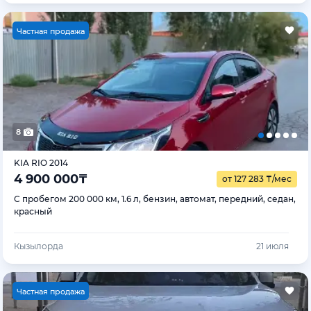
Ч
астная продажа
8
KIA RIO 2014
4 900 000
₸
от 127 283
₸
/мес
С пробегом 200 000 км, 1.6 л, бензин, автомат, передний, седан,
красный
Кызылорда
21 июля
Ч
астная продажа