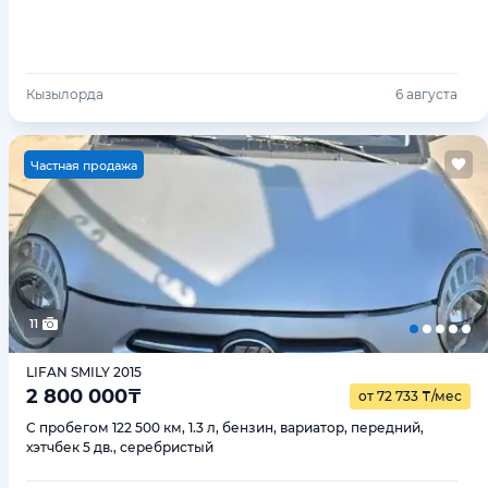
Кызылорда
6 августа
Ч
астная продажа
11
LIFAN SMILY 2015
2 800 000
₸
от 72 733
₸
/мес
С пробегом 122 500 км, 1.3 л, бензин, вариатор, передний,
хэтчбек 5 дв., серебристый