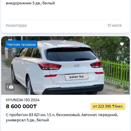
внедорожник 5 дв., белый
Кызылорда
10 июля
Ч
астная продажа
1
HYUNDAI I30 2024
8 600 000
₸
от 223 395
₸
/мес
С пробегом 83 621 км, 1.5 л, бензиновый, Автомат, передний,
универсал 5 дв., белый