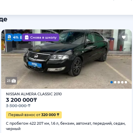
де
4%
Снова в школу
23
NISSAN ALMERA CLASSIC 2010
3 200 000
₸
3 300 000 ₸
Первый взнос от
320 000 ₸
С пробегом 422 207 км, 1.6 л, бензин, автомат, передний, седан,
черный