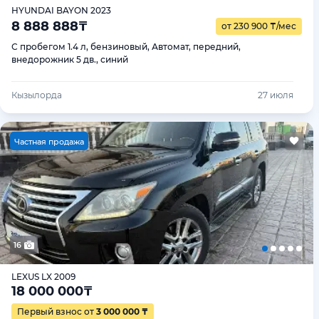
HYUNDAI BAYON 2023
8 888 888
₸
от 230 900
₸
/мес
С пробегом 1.4 л, бензиновый, Автомат, передний,
внедорожник 5 дв., синий
Кызылорда
27 июля
Ч
астная продажа
16
LEXUS LX 2009
18 000 000
₸
Первый взнос от
3 000 000 ₸