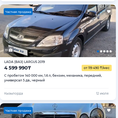
Ч
астная продажа
13
LADA (ВАЗ) LARGUS 2019
4 599 990
₸
от 119 490
₸
/мес
С пробегом 140 000 км, 1.6 л, бензин, механика, передний,
универсал 5 дв., черный
Кызылорда
12 июля
Ч
астная продажа