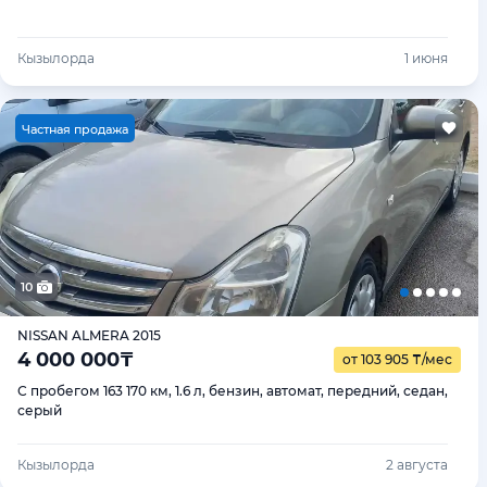
Кызылорда
1 июня
Ч
астная продажа
10
NISSAN ALMERA 2015
4 000 000
₸
от 103 905
₸
/мес
С пробегом 163 170 км, 1.6 л, бензин, автомат, передний, седан,
серый
Кызылорда
2 августа