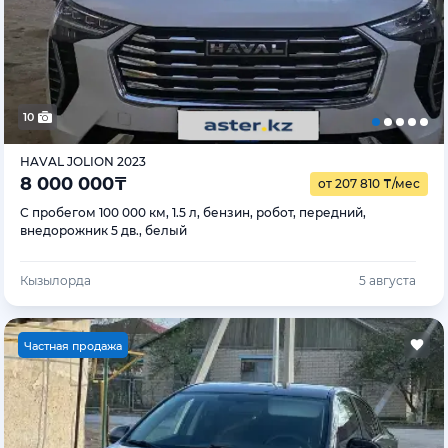
10
HAVAL JOLION 2023
8 000 000
₸
от 207 810
₸
/мес
С пробегом 100 000 км, 1.5 л, бензин, робот, передний,
внедорожник 5 дв., белый
Кызылорда
5 августа
Ч
астная продажа