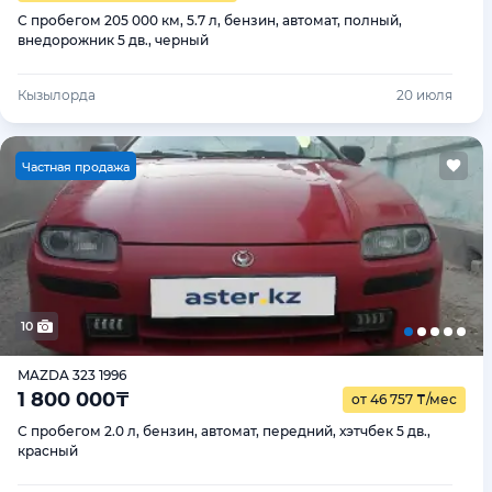
С пробегом 205 000 км, 5.7 л, бензин, автомат, полный,
внедорожник 5 дв., черный
Кызылорда
20 июля
Ч
астная продажа
10
MAZDA 323 1996
1 800 000
₸
от 46 757
₸
/мес
С пробегом 2.0 л, бензин, автомат, передний, хэтчбек 5 дв.,
красный