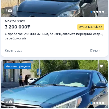
8
MAZDA 3 2011
3 200 000
₸
от 83 124
₸
/мес
С пробегом 256 000 км, 1.6 л, бензин, автомат, передний, седан,
серебристый
Кызылорда
17 июля
Ч
астная продажа
21