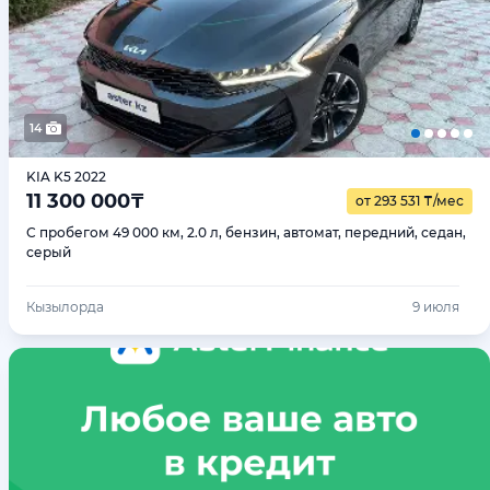
14
KIA K5 2022
11 300 000
₸
от 293 531
₸
/мес
С пробегом 49 000 км, 2.0 л, бензин, автомат, передний, седан,
серый
Кызылорда
9 июля