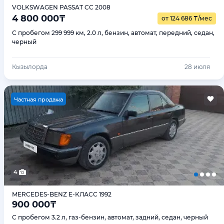
VOLKSWAGEN PASSAT CC 2008
4 800 000
₸
от 124 686
₸
/мес
С пробегом 299 999 км, 2.0 л, бензин, автомат, передний, седан,
черный
Кызылорда
28 июля
Ч
астная продажа
4
MERCEDES-BENZ E-КЛАСС 1992
900 000
₸
С пробегом 3.2 л, газ-бензин, автомат, задний, седан, черный