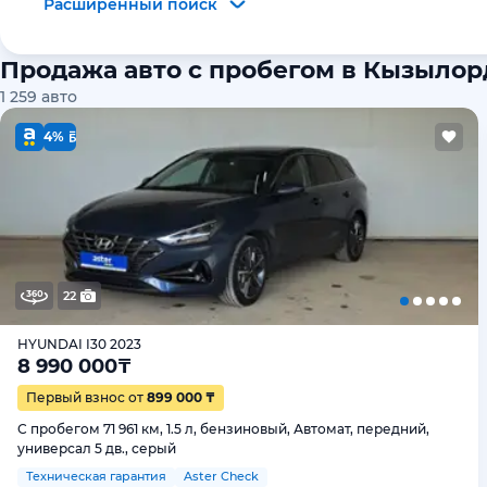
Расширенный поиск
Продажа авто с пробегом в Кызылор
1 259
авто
4%
22
HYUNDAI I30 2023
8 990 000
₸
Первый взнос от
899 000 ₸
С пробегом 71 961 км, 1.5 л, бензиновый, Автомат, передний,
универсал 5 дв., серый
Техническая гарантия
Aster Check