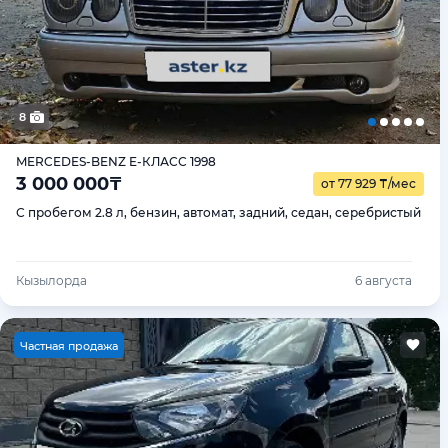
8
MERCEDES-BENZ E-КЛАСС 1998
3 000 000
₸
от 77 929
₸
/мес
С пробегом 2.8 л, бензин, автомат, задний, седан, серебристый
Кызылорда
6 августа
Ч
астная продажа