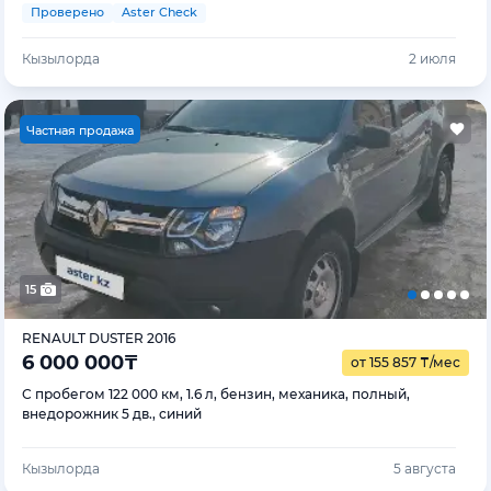
Проверено
Aster Check
Кызылорда
2 июля
Ч
астная продажа
15
RENAULT DUSTER 2016
6 000 000
₸
от 155 857
₸
/мес
С пробегом 122 000 км, 1.6 л, бензин, механика, полный,
внедорожник 5 дв., синий
Кызылорда
5 августа