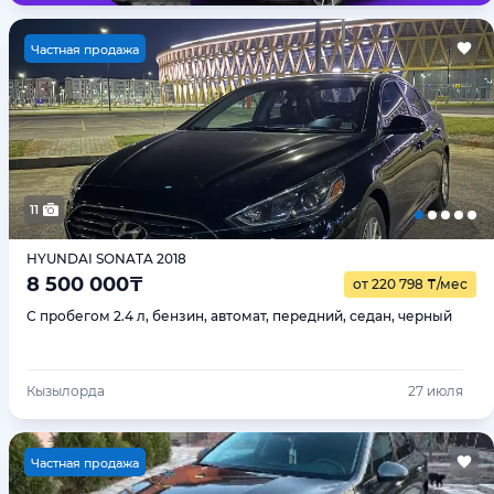
Ч
астная продажа
11
HYUNDAI SONATA 2018
8 500 000
₸
от 220 798
₸
/мес
С пробегом 2.4 л, бензин, автомат, передний, седан, черный
Кызылорда
27 июля
Ч
астная продажа