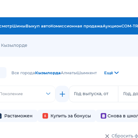
смотр
Шины
Выкуп авто
Комиссионная продажа
Аукцион
COM-T
в Кызылорде
Все города
Кызылорда
Алматы
Шымкент
Ещё
Год выпуска, от
Год, д
Поколение
Растаможен
Купить за бонусы
Снова в шко
Сбросить 