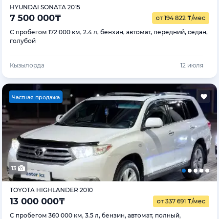
HYUNDAI SONATA 2015
7 500 000
₸
от 194 822
₸
/мес
С пробегом 172 000 км, 2.4 л, бензин, автомат, передний, седан,
голубой
Кызылорда
12 июля
Ч
астная продажа
13
TOYOTA HIGHLANDER 2010
13 000 000
₸
от 337 691
₸
/мес
С пробегом 360 000 км, 3.5 л, бензин, автомат, полный,