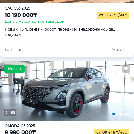
GAC GS3 2025
10 190 000
₸
от 111 637
₸
/мес
Цена с максимальной выгодой!
Новый, 1.5 л, бензин, робот, передний, внедорожник 5 дв.,
голубой
Караганда
19 июня
24
OMODA C5 2025
9 990 000
₸
от 109 446
₸
/мес