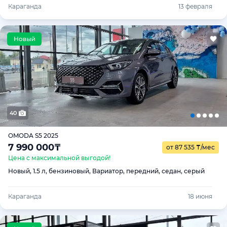
Караганда
13 февраля
40
OMODA S5 2025
7 990 000
₸
от 87 535
₸
/мес
Цена с максимальной выгодой!
Новый, 1.5 л, бензиновый, Вариатор, передний, седан, серый
Караганда
18 июня