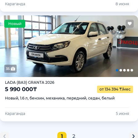
Караганда
8 июня
35
LADA (ВАЗ) GRANTA 2026
5 990 000
₸
от 134 394
₸
/мес
Новый, 1.6 л, бензин, механика, передний, седан, белый
Караганда
5 июня
1
2