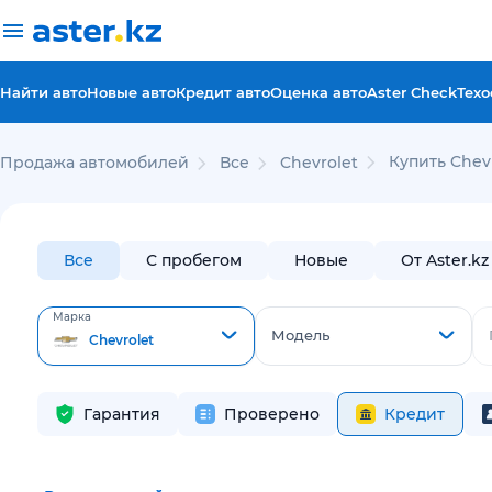
Найти авто
Новые авто
Кредит авто
Оценка авто
Aster Check
Техо
Купить Chev
Продажа автомобилей
Все
Chevrolet
Все
С пробегом
Новые
От Aster.kz
Марка
Модель
Chevrolet
Гарантия
Проверено
Кредит