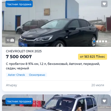
Ч
астная продажа
10
CHEVROLET ONIX 2025
7 500 000
₸
от 183 825
₸
/мес
С пробегом 8 974 км, 1.2 л, бензиновый, Автомат, передний,
седан, черный
Aster Check
Осмотрено
Атырау
20 июля
Ч
астная продажа