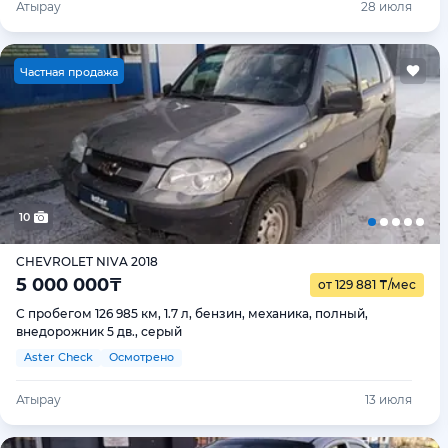
Атырау
28 июля
Ч
астная продажа
10
CHEVROLET NIVA 2018
5 000 000
₸
от 129 881
₸
/мес
С пробегом 126 985 км, 1.7 л, бензин, механика, полный,
внедорожник 5 дв., серый
Aster Check
Осмотрено
Атырау
13 июля