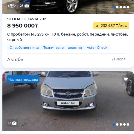
25
SKODA OCTAVIA 2019
8 950 000
₸
от 232 487
₸
/мес
С пробегом 145 273 км, 1.0 л, бензин, робот, передний, лифтбек,
черный
От собственника
Техническая гарантия
Aster Check
Актобе
21 июля
Ч
астная продажа
12