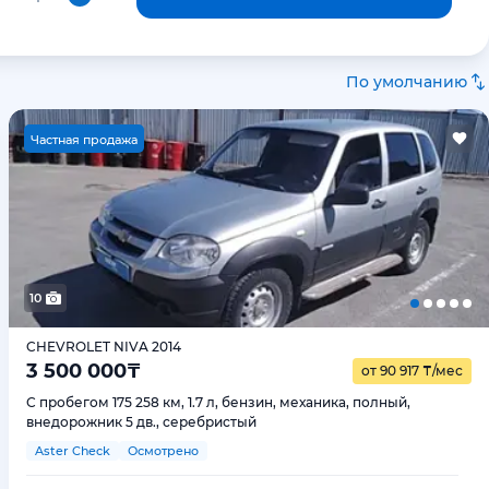
По умолчанию
Ч
астная продажа
10
CHEVROLET NIVA 2014
3 500 000
₸
от 90 917
₸
/мес
С пробегом 175 258 км, 1.7 л, бензин, механика, полный,
внедорожник 5 дв., серебристый
Aster Check
Осмотрено