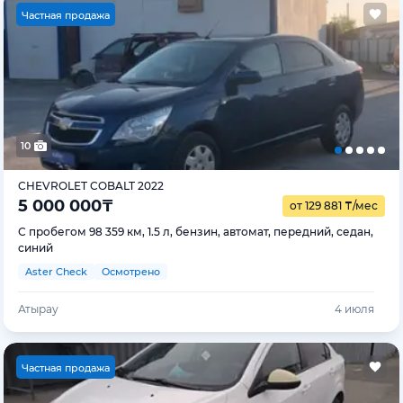
Ч
астная продажа
10
CHEVROLET COBALT 2022
5 000 000
₸
от 129 881
₸
/мес
С пробегом 98 359 км, 1.5 л, бензин, автомат, передний, седан,
синий
Aster Check
Осмотрено
Атырау
4 июля
Ч
астная продажа