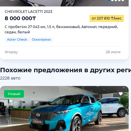
CHEVROLET LACETTI 2023
8 000 000
₸
от 207 810
₸
/мес
С пробегом 27 043 км, 1.5 л, бензиновый, Автомат, передний,
седан, белый
Aster Check
Осмотрено
Атырау
28 июля
Похожие предложения в других рег
2228 авто