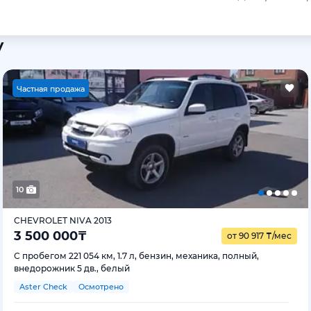
у
Ч
астная продажа
10
CHEVROLET NIVA 2013
3 500 000
₸
от 90 917
₸
/мес
С пробегом 221 054 км, 1.7 л, бензин, механика, полный,
внедорожник 5 дв., белый
Aster Check
Осмотрено