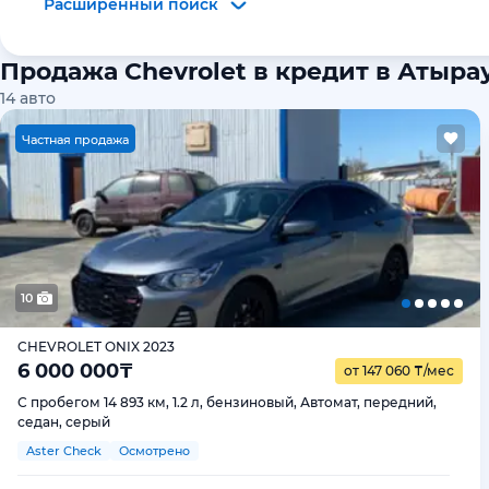
Расширенный поиск
Продажа Chevrolet в кредит в Атыра
14
авто
Ч
астная продажа
10
CHEVROLET ONIX 2023
6 000 000
₸
от 147 060
₸
/мес
С пробегом 14 893 км, 1.2 л, бензиновый, Автомат, передний,
седан, серый
Aster Check
Осмотрено