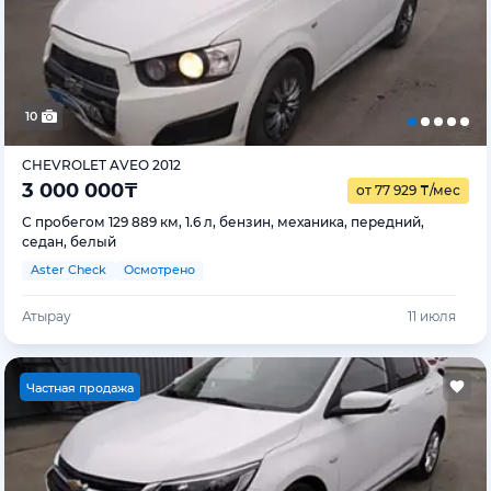
10
CHEVROLET AVEO 2012
3 000 000
₸
от 77 929
₸
/мес
С пробегом 129 889 км, 1.6 л, бензин, механика, передний,
седан, белый
Aster Check
Осмотрено
Атырау
11 июля
Ч
астная продажа