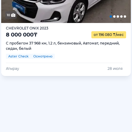
10
CHEVROLET ONIX 2023
8 000 000
₸
от 196 080
₸
/мес
С пробегом 37 968 км, 1.2 л, бензиновый, Автомат, передний,
седан, белый
Aster Check
Осмотрено
Атырау
28 июля