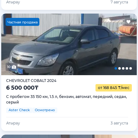
Атырау
7 августа
Ч
астная продажа
10
CHEVROLET COBALT 2024
6 500 000
₸
от 168 845
₸
/мес
С пробегом 35 150 км, 1.5 л, бензин, автомат, передний, седан,
серый
Aster Check
Осмотрено
Атырау
3 августа