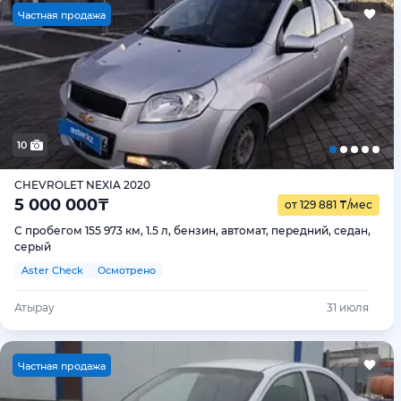
Ч
астная продажа
10
CHEVROLET NEXIA 2020
5 000 000
₸
от 129 881
₸
/мес
С пробегом 155 973 км, 1.5 л, бензин, автомат, передний, седан,
серый
Aster Check
Осмотрено
Атырау
31 июля
Ч
астная продажа