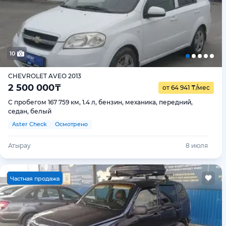
10
CHEVROLET AVEO 2013
2 500 000
₸
от 64 941
₸
/мес
С пробегом 167 759 км, 1.4 л, бензин, механика, передний,
седан, белый
Aster Check
Осмотрено
Атырау
8 июля
Ч
астная продажа