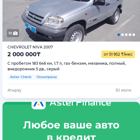
10
CHEVROLET NIVA 2007
2 000 000
₸
от 51 952
₸
/мес
С пробегом 183 646 км, 1.7 л, газ-бензин, механика, полный,
внедорожник 5 дв., серый
Aster Check
Осмотрено
Атырау
30 июля