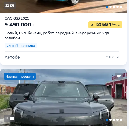
22
GAC GS3 2025
9 490 000
₸
от 103 968
₸
/мес
Новый, 1.5 л, бензин, робот, передний, внедорожник 5 дв.,
голубой
От собственника
Актобе
19 июня
Ч
астная продажа
13