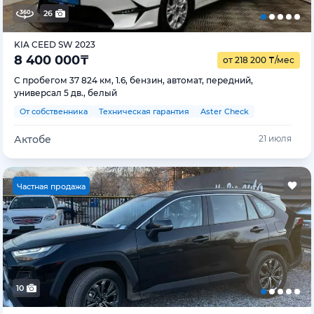
26
KIA CEED SW 2023
8 400 000
₸
от 218 200
₸
/мес
С пробегом 37 824 км, 1.6, бензин, автомат, передний,
универсал 5 дв., белый
От собственника
Техническая гарантия
Aster Check
Актобе
21 июля
Ч
астная продажа
10