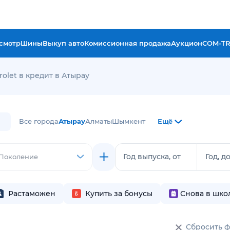
смотр
Шины
Выкуп авто
Комиссионная продажа
Аукцион
COM-T
rolet в кредит в Атырау
Все города
Атырау
Алматы
Шымкент
Ещё
Год выпуска, от
Год, д
Поколение
Растаможен
Купить за бонусы
Снова в шко
Сбросить 