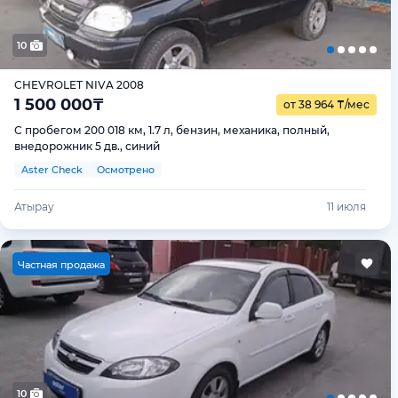
10
CHEVROLET NIVA 2008
1 500 000
₸
от 38 964
₸
/мес
С пробегом 200 018 км, 1.7 л, бензин, механика, полный,
внедорожник 5 дв., синий
Aster Check
Осмотрено
Атырау
11 июля
Ч
астная продажа
10