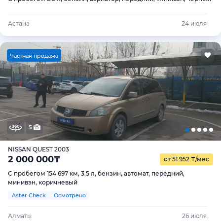
Астана
24 июля
Ч
астная продажа
5
NISSAN QUEST 2003
2 000 000
₸
от 51 952
₸
/мес
С пробегом 154 697 км, 3.5 л, бензин, автомат, передний,
минивэн, коричневый
Aster Check
Осмотрено
Алматы
26 июля