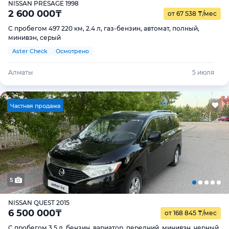
NISSAN PRESAGE 1998
2 600 000
₸
от 67 538
₸
/мес
С пробегом 497 220 км, 2.4 л, газ-бензин, автомат, полный,
минивэн, серый
Aster Check
Осмотрено
Алматы
5 июля
Ч
астная продажа
5
NISSAN QUEST 2015
6 500 000
₸
от 168 845
₸
/мес
С пробегом 3.5 л, бензин, вариатор, передний, минивэн, черный