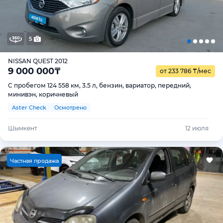
5
NISSAN QUEST 2012
9 000 000
₸
от 233 786
₸
/мес
С пробегом 124 558 км, 3.5 л, бензин, вариатор, передний,
минивэн, коричневый
Aster Check
Осмотрено
Шымкент
12 июля
Ч
астная продажа