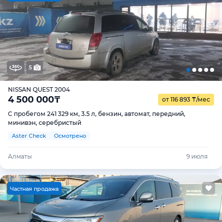
5
NISSAN QUEST 2004
4 500 000
₸
от 116 893
₸
/мес
С пробегом 241 329 км, 3.5 л, бензин, автомат, передний,
минивэн, серебристый
Aster Check
Осмотрено
Алматы
9 июля
Ч
астная продажа