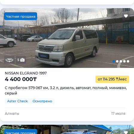
Ч
астная продажа
5
NISSAN ELGRAND 1997
4 400 000
₸
от 114 295
₸
/мес
С пробегом 579 067 км, 3.2 л, дизель, автомат, полный, минивэн,
серый
Aster Check
Осмотрено
Алматы
17 июля
Ч
астная продажа