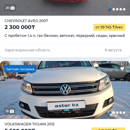
20
CHEVROLET AVEO 2007
2 300 000
₸
от 59 745
₸
/мес
С пробегом 1.4 л, газ-бензин, автомат, передний, седан, красный
Карагандинская область
8 августа
Ч
астная продажа
19
VOLKSWAGEN TIGUAN 2012