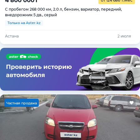
4 800 000
₸
от 124 686
₸
/мес
С пробегом 268 000 км, 2.0 л, бензин, вариатор, передний,
внедорожник 5 дв., серый
Только на Aster.kz
Астана
2 июля
Ч
астная продажа