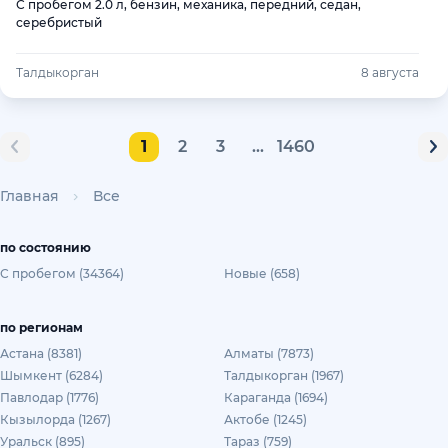
С пробегом 2.0 л, бензин, механика, передний, седан,
серебристый
Талдыкорган
8 августа
1
2
3
...
1460
Главная
Все
по состоянию
С пробегом (34364)
Новые (658)
по регионам
Астана (8381)
Алматы (7873)
Шымкент (6284)
Талдыкорган (1967)
Павлодар (1776)
Караганда (1694)
Кызылорда (1267)
Актобе (1245)
Уральск (895)
Тараз (759)