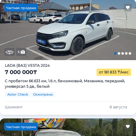
Ч
астная продажа
5
LADA (ВАЗ) VESTA 2024
7 000 000
₸
от 181 833
₸
/мес
С пробегом 66 633 км, 1.6 л, бензиновый, Механика, передний,
универсал 5 дв., белый
Aster Check
Осмотрено
Шымкент
8 августа
Ч
астная продажа