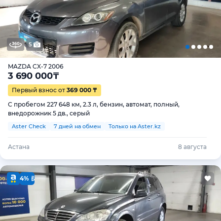
5
MAZDA CX-7 2006
3 690 000
₸
Первый взнос от
369 000 ₸
С пробегом 227 648 км, 2.3 л, бензин, автомат, полный,
внедорожник 5 дв., серый
Aster Check
7 дней на обмен
Только на Aster.kz
Астана
8 августа
4%