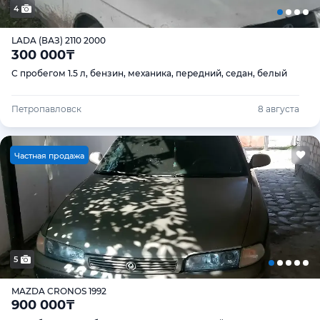
4
LADA (ВАЗ) 2110 2000
300 000
₸
С пробегом 1.5 л, бензин, механика, передний, седан, белый
Петропавловск
8 августа
Ч
астная продажа
5
MAZDA CRONOS 1992
900 000
₸