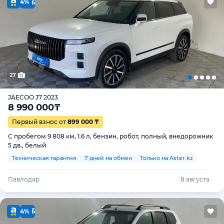
4%
27
JAECOO J7 2023
8 990 000
₸
Первый взнос от
899 000 ₸
С пробегом 9 808 км, 1.6 л, бензин, робот, полный, внедорожник
5 дв., белый
Техническая гарантия
7 дней на обмен
Только на Aster.kz
Павлодар
8 августа
4%