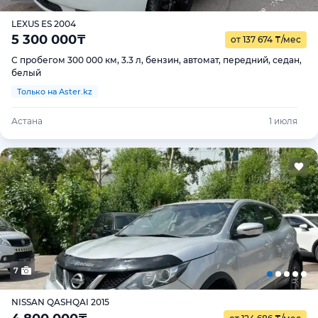
LEXUS ES 2004
5 300 000
₸
от 137 674
₸
/мес
С пробегом 300 000 км, 3.3 л, бензин, автомат, передний, седан,
белый
Только на Aster.kz
Астана
1 июля
7
NISSAN QASHQAI 2015