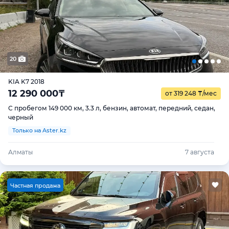
20
KIA K7 2018
12 290 000
₸
от 319 248
₸
/мес
С пробегом 149 000 км, 3.3 л, бензин, автомат, передний, седан,
черный
Только на Aster.kz
Алматы
7 августа
Ч
астная продажа