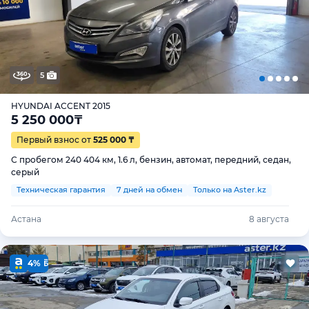
5
HYUNDAI ACCENT 2015
5 250 000
₸
Первый взнос от
525 000 ₸
С пробегом 240 404 км, 1.6 л, бензин, автомат, передний, седан,
серый
Техническая гарантия
7 дней на обмен
Только на Aster.kz
Астана
8 августа
4%