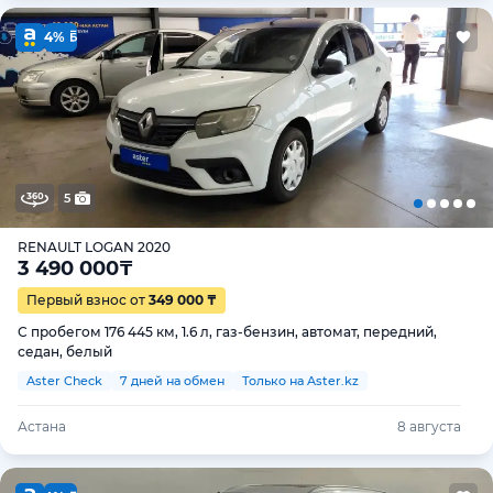
4%
5
RENAULT LOGAN 2020
3 490 000
₸
Первый взнос от
349 000 ₸
С пробегом 176 445 км, 1.6 л, газ-бензин, автомат, передний,
седан, белый
Aster Check
7 дней на обмен
Только на Aster.kz
Астана
8 августа