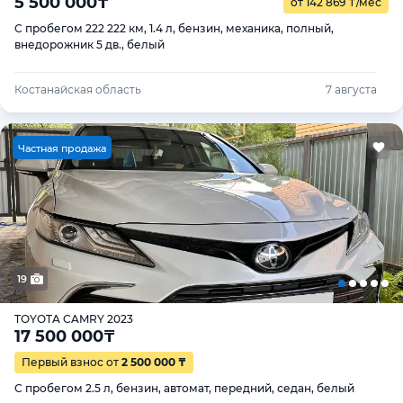
5 500 000
₸
от 142 869
₸
/мес
С пробегом 222 222 км, 1.4 л, бензин, механика, полный,
внедорожник 5 дв., белый
Костанайская область
7 августа
Ч
астная продажа
19
TOYOTA CAMRY 2023
17 500 000
₸
Первый взнос от
2 500 000 ₸
С пробегом 2.5 л, бензин, автомат, передний, седан, белый