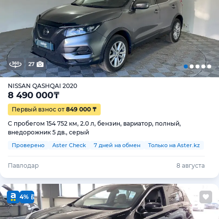
27
NISSAN QASHQAI 2020
8 490 000
₸
Первый взнос от
849 000 ₸
С пробегом 154 752 км, 2.0 л, бензин, вариатор, полный,
внедорожник 5 дв., серый
Проверено
Aster Check
7 дней на обмен
Только на Aster.kz
Павлодар
8 августа
4%