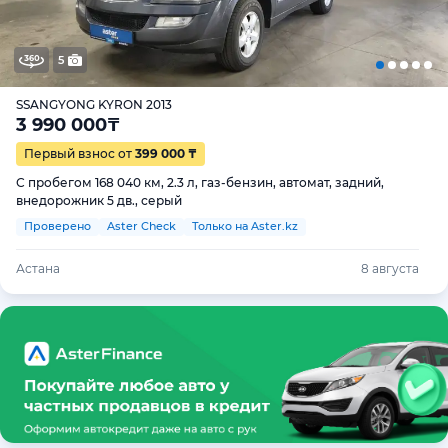
5
SSANGYONG KYRON 2013
3 990 000
₸
Первый взнос от
399 000 ₸
С пробегом 168 040 км, 2.3 л, газ-бензин, автомат, задний,
внедорожник 5 дв., серый
Проверено
Aster Check
Только на Aster.kz
Астана
8 августа