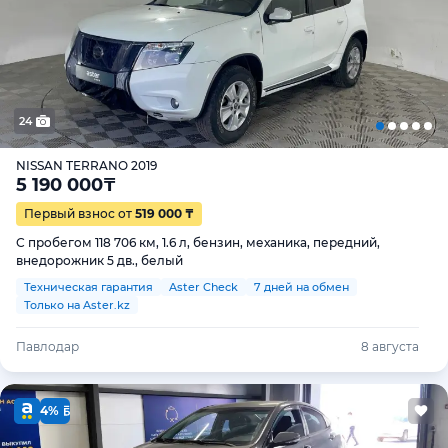
24
NISSAN TERRANO 2019
5 190 000
₸
Первый взнос от
519 000 ₸
С пробегом 118 706 км, 1.6 л, бензин, механика, передний,
внедорожник 5 дв., белый
Техническая гарантия
Aster Check
7 дней на обмен
Только на Aster.kz
Павлодар
8 августа
4%