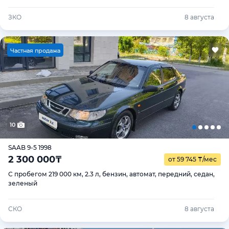
ЗКО
8 августа
Ч
астная продажа
10
SAAB 9-5 1998
2 300 000
₸
от 59 745
₸
/мес
С пробегом 219 000 км, 2.3 л, бензин, автомат, передний, седан,
зеленый
СКО
8 августа