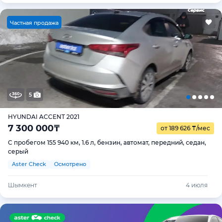
Ч
астная продажа
5
HYUNDAI ACCENT 2021
7 300 000
₸
от 189 626
₸
/мес
С пробегом 155 940 км, 1.6 л, бензин, автомат, передний, седан,
серый
Aster Check
Осмотрено
Шымкент
4 июля