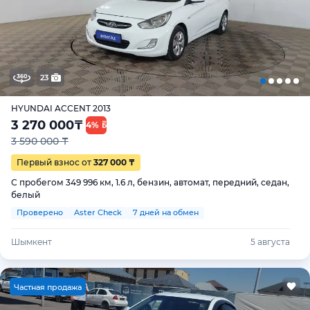
23
HYUNDAI ACCENT 2013
3 270 000
₸
4%
3 590 000 ₸
Первый взнос от
327 000 ₸
С пробегом 349 996 км, 1.6 л, бензин, автомат, передний, седан,
белый
Проверено
Aster Check
7 дней на обмен
Шымкент
5 августа
Ч
астная продажа