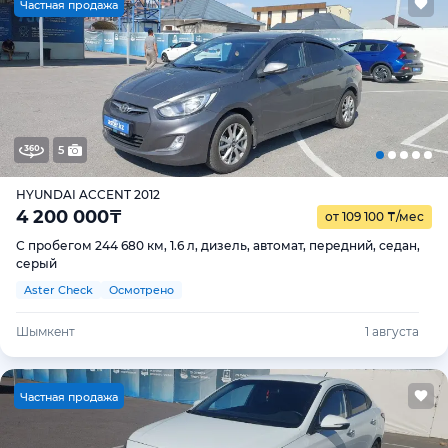
Ч
астная продажа
5
HYUNDAI ACCENT 2012
4 200 000
₸
от 109 100
₸
/мес
С пробегом 244 680 км, 1.6 л, дизель, автомат, передний, седан,
серый
Aster Check
Осмотрено
Шымкент
1 августа
Ч
астная продажа