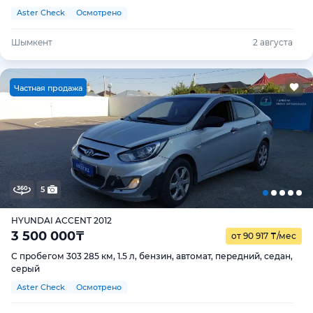
Aster Check
Осмотрено
Шымкент
2 августа
Ч
астная продажа
5
HYUNDAI ACCENT 2012
3 500 000
₸
от 90 917
₸
/мес
С пробегом 303 285 км, 1.5 л, бензин, автомат, передний, седан,
серый
Aster Check
Осмотрено