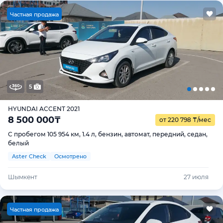
Ч
астная продажа
5
HYUNDAI ACCENT 2021
8 500 000
₸
от 220 798
₸
/мес
С пробегом 105 954 км, 1.4 л, бензин, автомат, передний, седан,
белый
Aster Check
Осмотрено
Шымкент
27 июля
Ч
астная продажа