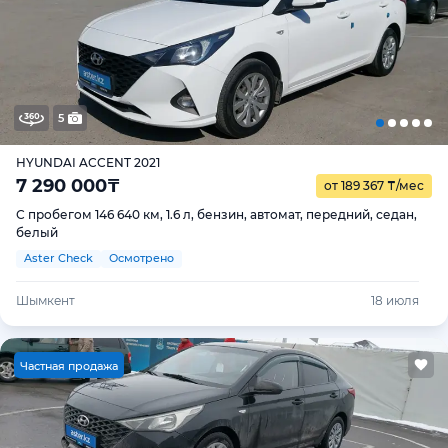
5
HYUNDAI ACCENT 2021
7 290 000
₸
от 189 367
₸
/мес
С пробегом 146 640 км, 1.6 л, бензин, автомат, передний, седан,
белый
Aster Check
Осмотрено
Шымкент
18 июля
Ч
астная продажа