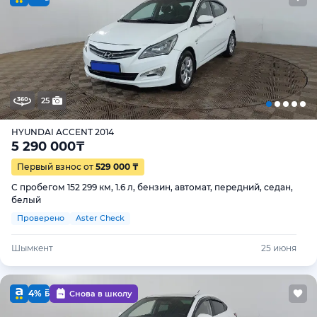
25
HYUNDAI ACCENT 2014
5 290 000
₸
Первый взнос от
529 000 ₸
С пробегом 152 299 км, 1.6 л, бензин, автомат, передний, седан,
белый
Проверено
Aster Check
Шымкент
25 июня
4%
Снова в школу