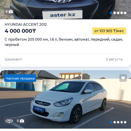
8
HYUNDAI ACCENT 2012
4 000 000
₸
от 103 905
₸
/мес
С пробегом 205 000 км, 1.6 л, бензин, автомат, передний, седан,
черный
Шымкент
3 августа
Ч
астная продажа
5