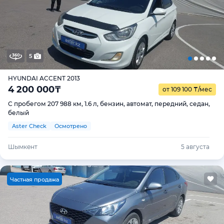
5
HYUNDAI ACCENT 2013
4 200 000
₸
от 109 100
₸
/мес
С пробегом 207 988 км, 1.6 л, бензин, автомат, передний, седан,
белый
Aster Check
Осмотрено
Шымкент
5 августа
Ч
астная продажа