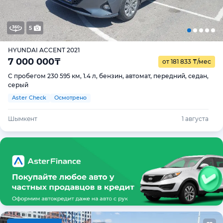
5
HYUNDAI ACCENT 2021
7 000 000
₸
от 181 833
₸
/мес
С пробегом 230 595 км, 1.4 л, бензин, автомат, передний, седан,
серый
Aster Check
Осмотрено
Шымкент
1 августа