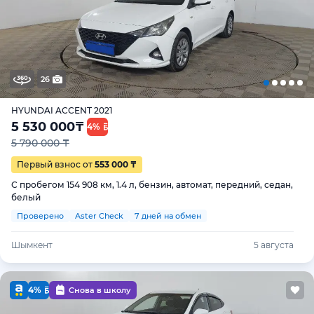
26
HYUNDAI ACCENT 2021
5 530 000
₸
4%
5 790 000 ₸
Первый взнос от
553 000 ₸
С пробегом 154 908 км, 1.4 л, бензин, автомат, передний, седан,
белый
Проверено
Aster Check
7 дней на обмен
Шымкент
5 августа
4%
Снова в школу