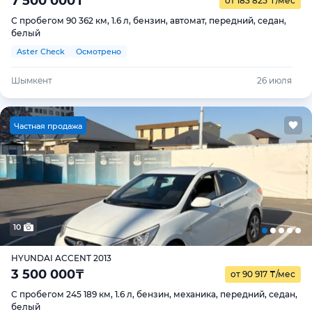
7 500 000
₸
от 183 825
₸
/мес
С пробегом 90 362 км, 1.6 л, бензин, автомат, передний, седан,
белый
Aster Check
Осмотрено
Шымкент
26 июля
Ч
астная продажа
10
HYUNDAI ACCENT 2013
3 500 000
₸
от 90 917
₸
/мес
С пробегом 245 189 км, 1.6 л, бензин, механика, передний, седан,
белый