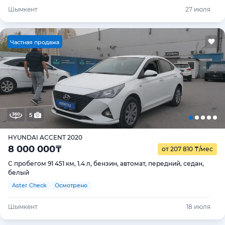
Шымкент
27 июля
Ч
астная продажа
5
HYUNDAI ACCENT 2020
8 000 000
₸
от 207 810
₸
/мес
С пробегом 91 451 км, 1.4 л, бензин, автомат, передний, седан,
белый
Aster Check
Осмотрено
Шымкент
18 июля