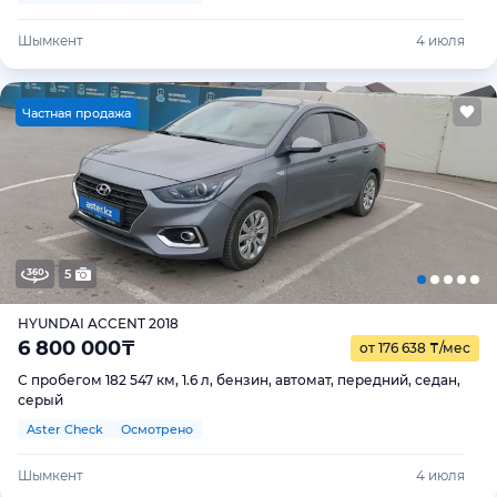
Шымкент
4 июля
Ч
астная продажа
5
HYUNDAI ACCENT 2018
6 800 000
₸
от 176 638
₸
/мес
С пробегом 182 547 км, 1.6 л, бензин, автомат, передний, седан,
серый
Aster Check
Осмотрено
Шымкент
4 июля