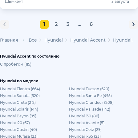
Шымкент
3 августа
1
2
3
...
6
Главная
Все
Hyundai
Hyundai Accent
Hyundai Ac
Hyundai Accent по состоянию
С пробегом (115)
Hyundai по модели
Hyundai Elantra (664)
Hyundai Tucson (620)
Hyundai Sonata (520)
Hyundai Santa Fe (495)
Hyundai Creta (212)
Hyundai Grandeur (208)
Hyundai Solaris (144)
Hyundai Palisade (142)
Hyundai Bayon (95)
Hyundai i30 (86)
Hyundai i20 (67)
Hyundai Avante (51)
Hyundai Custin (40)
Hyundai Getz (29)
Hyundai Mufasa (23)
Hyundai ix35 (23)