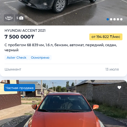
5
HYUNDAI ACCENT 2021
7 500 000
₸
от 194 822
₸
/мес
С пробегом 68 839 км, 1.6 л, бензин, автомат, передний, седан,
черный
Aster Check
Осмотрено
Шымкент
13 июля
Ч
астная продажа