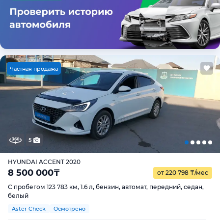
Ч
астная продажа
5
HYUNDAI ACCENT 2020
8 500 000
₸
от 220 798
₸
/мес
С пробегом 123 783 км, 1.6 л, бензин, автомат, передний, седан,
белый
Aster Check
Осмотрено