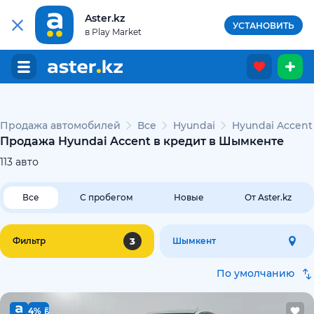
Aster.kz
УСТАНОВИТЬ
в Play Market
Продажа автомобилей
Все
Hyundai
Hyundai Accent
Продажа Hyundai Accent в кредит в Шымкенте
113
авто
Все
С пробегом
Новые
От Aster.kz
3
Фильтр
Шымкент
По умолчанию
4%