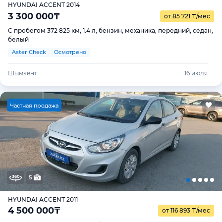
HYUNDAI ACCENT 2014
3 300 000
₸
от 85 721
₸
/мес
С пробегом 372 825 км, 1.4 л, бензин, механика, передний, седан,
белый
Aster Check
Осмотрено
Шымкент
16 июля
Ч
астная продажа
5
HYUNDAI ACCENT 2011
4 500 000
₸
от 116 893
₸
/мес