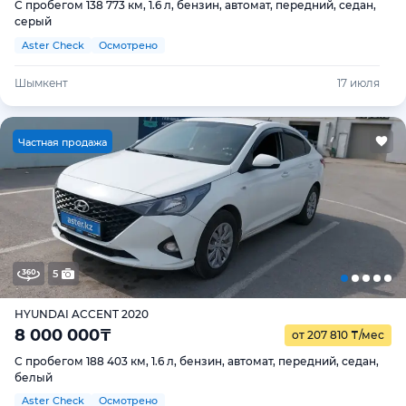
С пробегом 138 773 км, 1.6 л, бензин, автомат, передний, седан,
серый
Aster Check
Осмотрено
Шымкент
17 июля
Ч
астная продажа
5
HYUNDAI ACCENT 2020
8 000 000
₸
от 207 810
₸
/мес
С пробегом 188 403 км, 1.6 л, бензин, автомат, передний, седан,
белый
Aster Check
Осмотрено