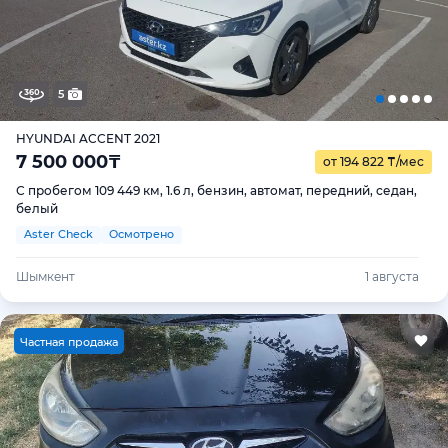
5
HYUNDAI ACCENT 2021
7 500 000
₸
от 194 822
₸
/мес
С пробегом 109 449 км, 1.6 л, бензин, автомат, передний, седан,
белый
Aster Check
Осмотрено
Шымкент
1 августа
Ч
астная продажа