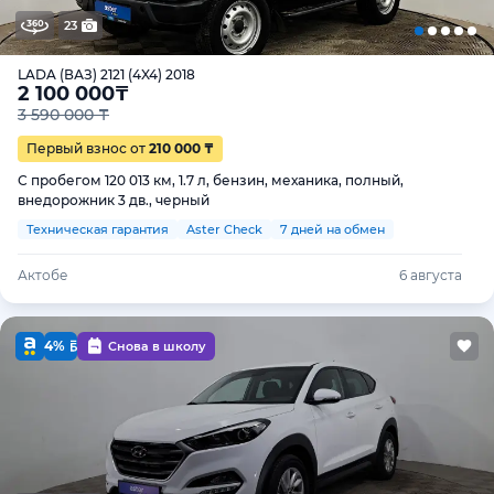
23
LADA (ВАЗ) 2121 (4X4) 2018
2 100 000
₸
3 590 000 ₸
Первый взнос от
210 000 ₸
С пробегом 120 013 км, 1.7 л, бензин, механика, полный,
внедорожник 3 дв., черный
Техническая гарантия
Aster Check
7 дней на обмен
Актобе
6 августа
4%
Снова в школу