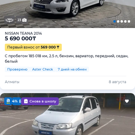
23
NISSAN TEANA 2014
5 690 000
₸
Первый взнос от
569 000 ₸
С пробегом 185 018 км, 2.5 л, бензин, вариатор, передний, седан,
белый
Проверено
Aster Check
7 дней на обмен
Алматы
8 августа
4%
Снова в школу