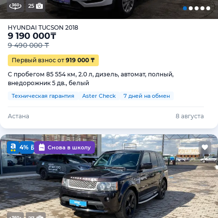
25
HYUNDAI TUCSON 2018
9 190 000
₸
9 490 000 ₸
Первый взнос от
919 000 ₸
С пробегом 85 554 км, 2.0 л, дизель, автомат, полный,
внедорожник 5 дв., белый
Техническая гарантия
Aster Check
7 дней на обмен
Астана
8 августа
4%
Снова в школу