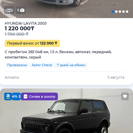
5
HYUNDAI LAVITA 2003
1 220 000
₸
1 790 000 ₸
Первый взнос от
122 000 ₸
С пробегом 265 048 км, 1.5 л, бензин, автомат, передний,
компактвэн, серый
Проверено
Aster Check
7 дней на обмен
Алматы
5 августа
4%
Снова в школу