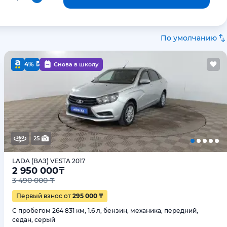
По умолчанию
4%
Снова в школу
25
LADA (ВАЗ) VESTA 2017
2 950 000
₸
3 490 000 ₸
Первый взнос от
295 000 ₸
С пробегом 264 831 км, 1.6 л, бензин, механика, передний,
седан, серый