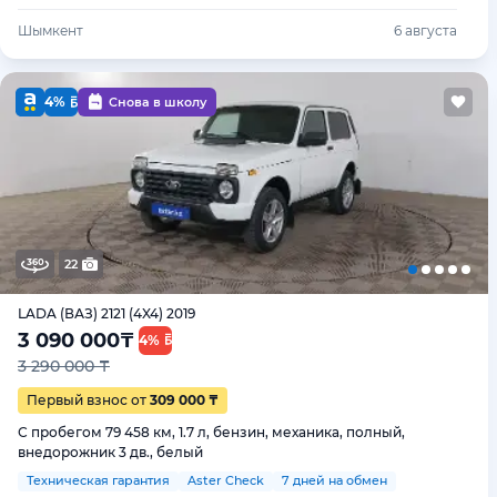
Шымкент
6 августа
4%
Снова в школу
22
LADA (ВАЗ) 2121 (4X4) 2019
3 090 000
₸
4%
3 290 000 ₸
Первый взнос от
309 000 ₸
С пробегом 79 458 км, 1.7 л, бензин, механика, полный,
внедорожник 3 дв., белый
Техническая гарантия
Aster Check
7 дней на обмен