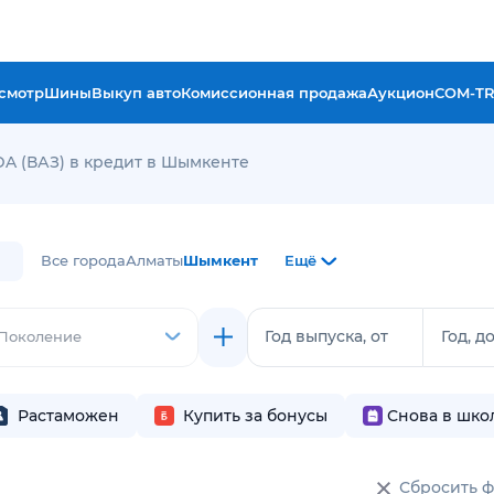
смотр
Шины
Выкуп авто
Комиссионная продажа
Аукцион
COM-T
DA (ВАЗ) в кредит в Шымкенте
Все города
Алматы
Шымкент
Ещё
Год выпуска, от
Год, д
Поколение
Растаможен
Купить за бонусы
Снова в шко
Сбросить 