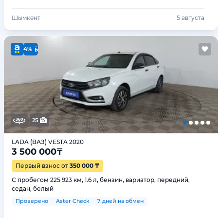
Шымкент
5 августа
4%
25
LADA (ВАЗ) VESTA 2020
3 500 000
₸
Первый взнос от
350 000 ₸
С пробегом 225 923 км, 1.6 л, бензин, вариатор, передний,
седан, белый
Проверено
Aster Check
7 дней на обмен