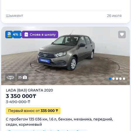
Шымкент
26 июля
4%
Снова в школу
25
LADA (ВАЗ) GRANTA 2020
3 350 000
₸
3 490 000 ₸
Первый взнос от
335 000 ₸
С пробегом 135 036 км, 1.6 л, бензин, механика, передний,
седан, коричневый