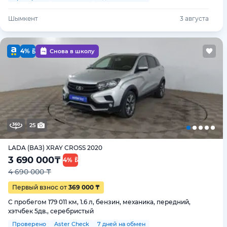
Шымкент
3 августа
4%
Снова в школу
25
LADA (ВАЗ) XRAY CROSS 2020
3 690 000
₸
4%
4 690 000 ₸
Первый взнос от
369 000 ₸
С пробегом 179 011 км, 1.6 л, бензин, механика, передний,
хэтчбек 5дв., серебристый
Проверено
Aster Check
7 дней на обмен