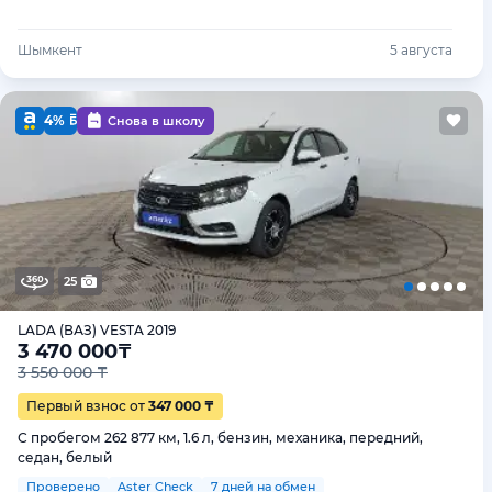
Шымкент
5 августа
4%
Снова в школу
25
LADA (ВАЗ) VESTA 2019
3 470 000
₸
3 550 000 ₸
Первый взнос от
347 000 ₸
С пробегом 262 877 км, 1.6 л, бензин, механика, передний,
седан, белый
Проверено
Aster Check
7 дней на обмен