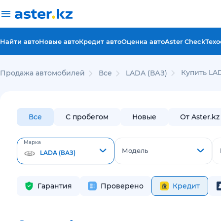
Найти авто
Новые авто
Кредит авто
Оценка авто
Aster Check
Техо
Купить LA
Продажа автомобилей
Все
LADA (ВАЗ)
Все
С пробегом
Новые
От Aster.kz
Марка
Модель
LADA (ВАЗ)
Гарантия
Проверено
Кредит