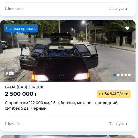
Шымкент
5 августа
Ч
астная продажа
9
LADA (ВАЗ) 2114 2010
2 500 000
₸
от 64 941
₸
/мес
С пробегом 122 000 км, 1.5 л, бензин, механика, передний,
хэтчбек 5 дв., черный
Шымкент
7 августа