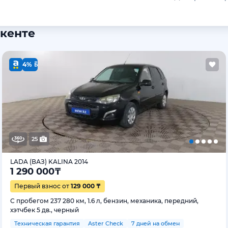
мкенте
4%
25
LADA (ВАЗ) KALINA 2014
1 290 000
₸
Первый взнос от
129 000 ₸
С пробегом 237 280 км, 1.6 л, бензин, механика, передний,
хэтчбек 5 дв., черный
Техническая гарантия
Aster Check
7 дней на обмен