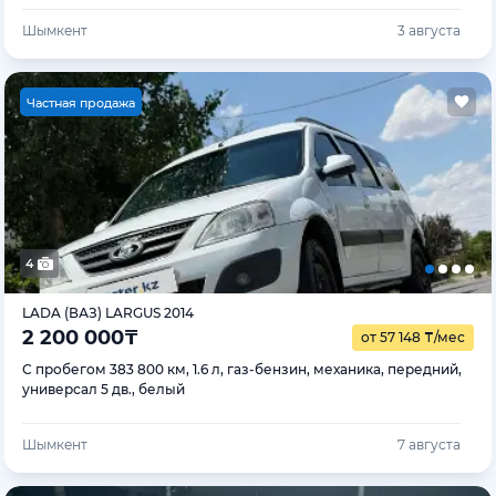
Шымкент
3 августа
Ч
астная продажа
4
LADA (ВАЗ) LARGUS 2014
2 200 000
₸
от 57 148
₸
/мес
С пробегом 383 800 км, 1.6 л, газ-бензин, механика, передний,
универсал 5 дв., белый
Шымкент
7 августа