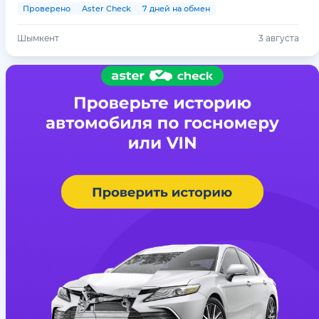
Проверено
Aster Check
7 дней на обмен
Шымкент
3 августа