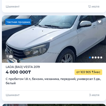
Шымкент
12 июля
Ч
астная продажа
11
LADA (ВАЗ) VESTA 2019
4 000 000
₸
от 103 905
₸
/мес
С пробегом 1.8 л, бензин, механика, передний, универсал 5 дв.,
белый
Шымкент
3 июля