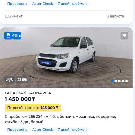
Проверено
Aster Check
7 дней на обмен
Шымкент
3 августа
4%
22
LADA (ВАЗ) KALINA 2014
1 450 000
₸
Первый взнос от
145 000 ₸
С пробегом 266 254 км, 1.6 л, бензин, механика, передний,
хэтчбек 5 дв., белый
Проверено
Aster Check
7 дней на обмен