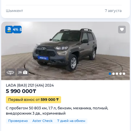
Шымкент
7 августа
4%
26
LADA (ВАЗ) 2121 (4X4) 2024
5 990 000
₸
Первый взнос от
599 000 ₸
С пробегом 50 803 км, 1.7 л, бензин, механика, полный,
внедорожник 3 дв., коричневый
Проверено
Aster Check
7 дней на обмен