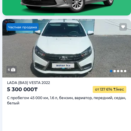
Ч
астная продажа
6
LADA (ВАЗ) VESTA 2022
5 300 000
₸
от 137 674
₸
/мес
С пробегом 45 000 км, 1.6 л, бензин, вариатор, передний, седан,
белый