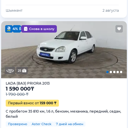
Шымкент
2 августа
4%
Снова в школу
25
LADA (ВАЗ) PRIORA 2013
1 590 000
₸
1 790 000 ₸
Первый взнос от
159 000 ₸
С пробегом 35 810 км, 1.6 л, бензин, механика, передний, седан,
белый
Проверено
Aster Check
7 дней на обмен