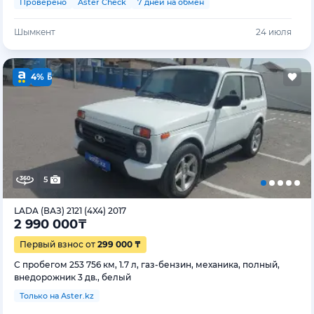
Проверено
Aster Check
7 дней на обмен
Шымкент
24 июля
4%
5
LADA (ВАЗ) 2121 (4X4) 2017
2 990 000
₸
Первый взнос от
299 000 ₸
С пробегом 253 756 км, 1.7 л, газ-бензин, механика, полный,
внедорожник 3 дв., белый
Только на Aster.kz