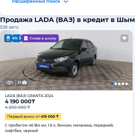
Расширенный поиск
Продажа LADA (ВАЗ) в кредит в Шы
538
авто
4%
Снова в школу
25
LADA (ВАЗ) GRANTA 2024
4 190 000
₸
4 290 000 ₸
Первый взнос от
419 000 ₸
С пробегом 46 184 км, 1.6 л, бензин, механика, передний,
лифтбек, черный