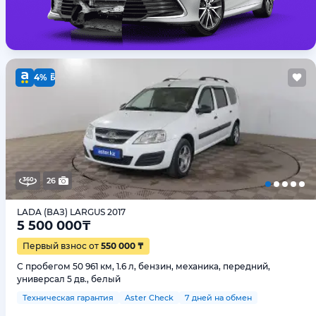
4%
26
LADA (ВАЗ) LARGUS 2017
5 500 000
₸
Первый взнос от
550 000 ₸
С пробегом 50 961 км, 1.6 л, бензин, механика, передний,
универсал 5 дв., белый
Техническая гарантия
Aster Check
7 дней на обмен