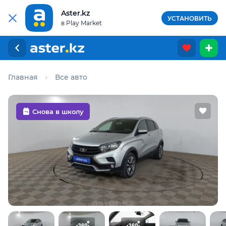
Aster.kz
УСТАНОВИТЬ
в Play Market
Главная
Все авто
Снова в школу
Для этого авто доступен отчёт Aster Check
Предоставим подробную информацию об автомобиле:
техническое состояние, пробег, история осмотров,
юридическая проверка по базам РК и РФ
Купить отчёт за 1000₸