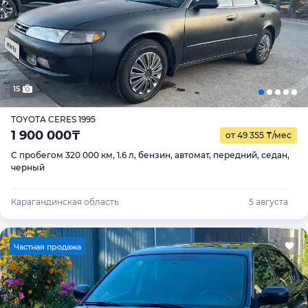
15
TOYOTA CERES 1995
1 900 000
₸
от 49 355
₸
/мес
С пробегом 320 000 км, 1.6 л, бензин, автомат, передний, седан,
черный
Карагандинская область
5 августа
Ч
астная продажа