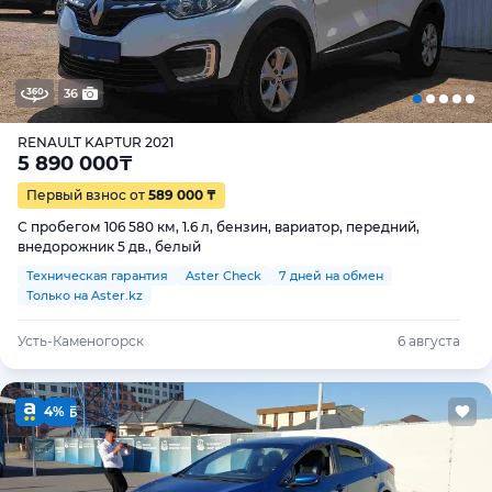
36
RENAULT KAPTUR 2021
5 890 000
₸
Первый взнос от
589 000 ₸
С пробегом 106 580 км, 1.6 л, бензин, вариатор, передний,
внедорожник 5 дв., белый
Техническая гарантия
Aster Check
7 дней на обмен
Только на Aster.kz
Усть-Каменогорск
6 августа
4%