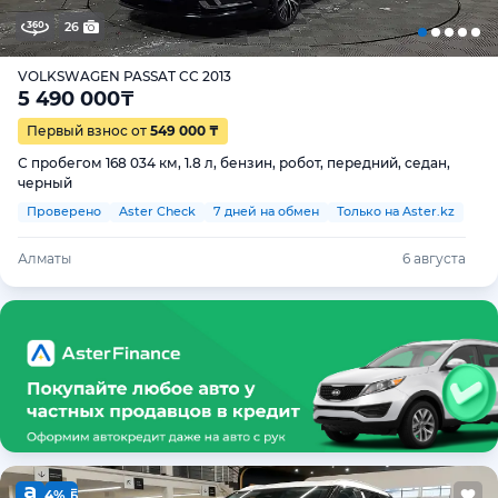
26
VOLKSWAGEN PASSAT CC 2013
5 490 000
₸
Первый взнос от
549 000 ₸
С пробегом 168 034 км, 1.8 л, бензин, робот, передний, седан,
черный
Проверено
Aster Check
7 дней на обмен
Только на Aster.kz
Алматы
6 августа
4%