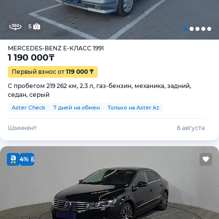
5
MERCEDES-BENZ E-КЛАСС 1991
1 190 000
₸
Первый взнос от
119 000 ₸
С пробегом 219 262 км, 2.3 л, газ-бензин, механика, задний,
седан, серый
Aster Check
7 дней на обмен
Только на Aster.kz
Шымкент
6 августа
4%