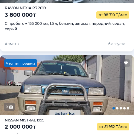
RAVON NEXIA R3 2019
3 800 000
₸
от 98 710
₸
/мес
С пробегом 155 000 км, 1.5 л, бензин, автомат, передний, седан,
серый
Алматы
6 августа
Ч
астная продажа
9
NISSAN MISTRAL 1995
2 000 000
₸
от 51 952
₸
/мес