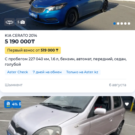
5
KIA CERATO 2014
5 190 000
₸
Первый взнос от
519 000 ₸
С пробегом 227 040 км, 1.6 л, бензин, автомат, передний, седан,
голубой
Aster Check
7 дней на обмен
Только на Aster.kz
Шымкент
6 августа
4%