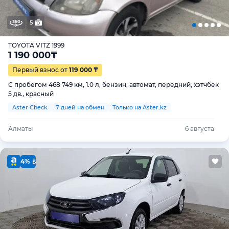
5
TOYOTA VITZ 1999
1 190 000
₸
Первый взнос от
119 000 ₸
С пробегом 468 749 км, 1.0 л, бензин, автомат, передний, хэтчбек
5 дв., красный
Aster Check
7 дней на обмен
Только на Aster.kz
Алматы
6 августа
4%