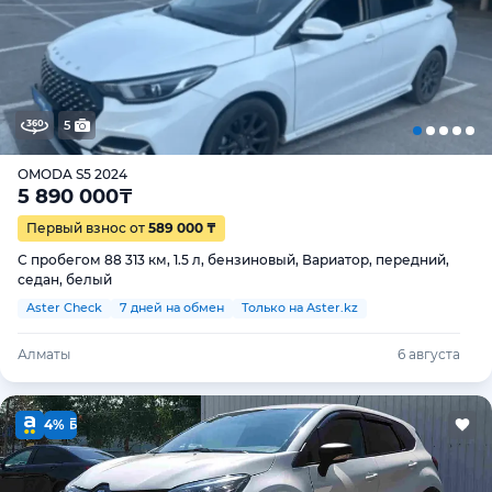
5
OMODA S5 2024
5 890 000
₸
Первый взнос от
589 000 ₸
С пробегом 88 313 км, 1.5 л, бензиновый, Вариатор, передний,
седан, белый
Aster Check
7 дней на обмен
Только на Aster.kz
Алматы
6 августа
4%