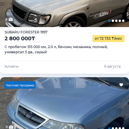
8
SUBARU FORESTER 1997
2 800 000
₸
от 72 733
₸
/мес
С пробегом 155 000 км, 2.0 л, бензин, механика, полный,
универсал 5 дв., серый
Алматы
6 августа
Ч
астная продажа
11