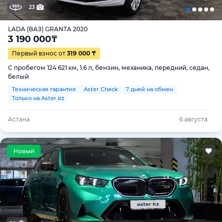
23
LADA (ВАЗ) GRANTA 2020
3 190 000
₸
Первый взнос от
319 000 ₸
С пробегом 124 621 км, 1.6 л, бензин, механика, передний, седан,
белый
Техническая гарантия
Aster Check
7 дней на обмен
Только на Aster.kz
Астана
6 августа