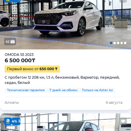
42
OMODA S5 2023
6 500 000
₸
Первый взнос от
650 000 ₸
С пробегом 12 208 км, 1.5 л, бензиновый, Вариатор, передний,
седан, белый
Техническая гарантия
7 дней на обмен
Только на Aster.kz
Алматы
6 августа
4%