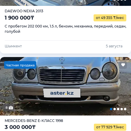
DAEWOO NEXIA 2013
1 900 000
₸
от 49 355
₸
/мес
С пробегом 202 000 км, 1.5 л, бензин, механика, передний, седан,
голубой
Шымкент
5 августа
Ч
астная продажа
8
MERCEDES-BENZ E-КЛАСС 1998
3 000 000
₸
от 77 929
₸
/мес