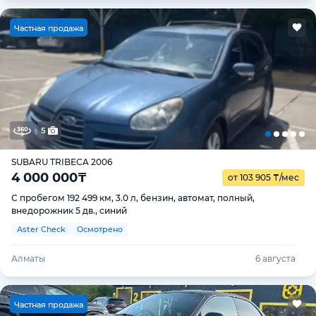
Ч
астная продажа
5
SUBARU TRIBECA 2006
4 000 000
₸
от 103 905
₸
/мес
С пробегом 192 499 км, 3.0 л, бензин, автомат, полный,
внедорожник 5 дв., синий
Aster Check
Осмотрено
Алматы
6 августа
Ч
астная продажа