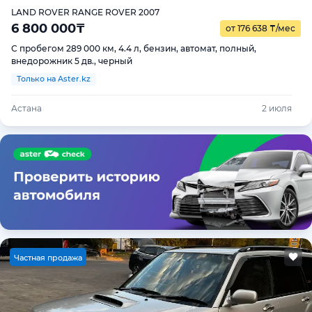
LAND ROVER RANGE ROVER 2007
6 800 000
₸
от 176 638
₸
/мес
С пробегом 289 000 км, 4.4 л, бензин, автомат, полный,
внедорожник 5 дв., черный
Только на Aster.kz
Астана
2 июля
Ч
астная продажа