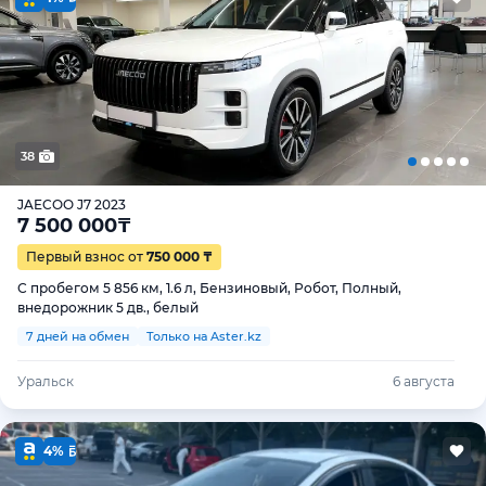
38
JAECOO J7 2023
7 500 000
₸
Первый взнос от
750 000 ₸
С пробегом 5 856 км, 1.6 л, Бензиновый, Робот, Полный,
внедорожник 5 дв., белый
7 дней на обмен
Только на Aster.kz
Уральск
6 августа
4%