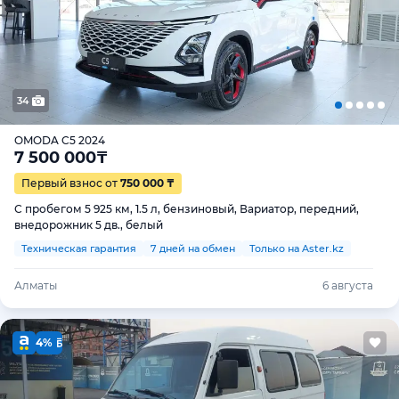
34
OMODA C5 2024
7 500 000
₸
Первый взнос от
750 000 ₸
С пробегом 5 925 км, 1.5 л, бензиновый, Вариатор, передний,
внедорожник 5 дв., белый
Техническая гарантия
7 дней на обмен
Только на Aster.kz
Алматы
6 августа
4%