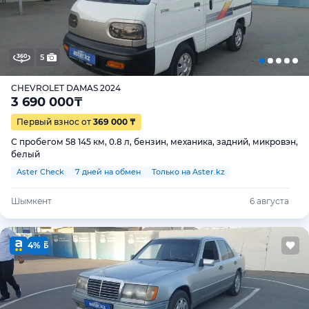
5
CHEVROLET DAMAS 2024
3 690 000
₸
Первый взнос от
369 000 ₸
С пробегом 58 145 км, 0.8 л, бензин, механика, задний, микровэн,
белый
Aster Check
7 дней на обмен
Только на Aster.kz
Шымкент
6 августа
4%