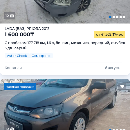
10
LADA (ВАЗ) PRIORA 2012
1 600 000
₸
от 41 562
₸
/мес
С пробегом 177 718 км, 1.6 л, бензин, механика, передний, хэтчбек
5 дв., серый
Aster Check
Осмотрено
Костанай
6 августа
Ч
астная продажа
10