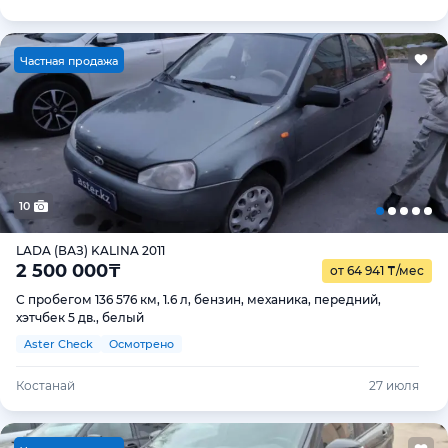
Ч
астная продажа
10
LADA (ВАЗ) KALINA 2011
2 500 000
₸
от 64 941
₸
/мес
С пробегом 136 576 км, 1.6 л, бензин, механика, передний,
хэтчбек 5 дв., белый
Aster Check
Осмотрено
Костанай
27 июля