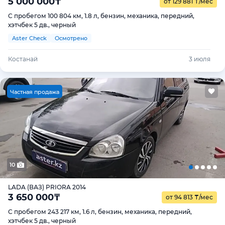
5 000 000
₸
от 129 881
₸
/мес
С пробегом 100 804 км, 1.8 л, бензин, механика, передний,
хэтчбек 5 дв., черный
Aster Check
Осмотрено
Костанай
3 июля
Ч
астная продажа
10
LADA (ВАЗ) PRIORA 2014
3 650 000
₸
от 94 813
₸
/мес
С пробегом 243 217 км, 1.6 л, бензин, механика, передний,
хэтчбек 5 дв., черный