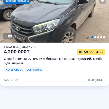
Ч
астная продажа
10
LADA (ВАЗ) XRAY 2018
4 200 000
₸
от 109 100
₸
/мес
С пробегом 101 071 км, 1.6 л, бензин, механика, передний, хэтчбек
5 дв., черный
Aster Check
Осмотрено
Костанай
6 августа