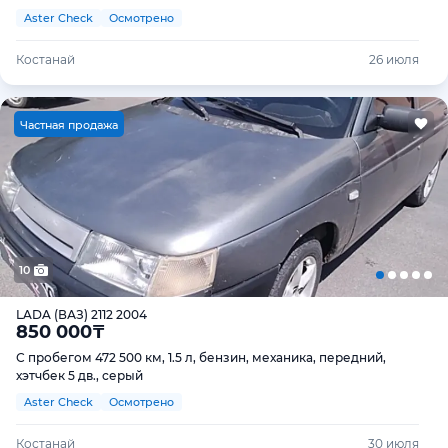
Aster Check
Осмотрено
Костанай
26 июля
Ч
астная продажа
10
LADA (ВАЗ) 2112 2004
850 000
₸
С пробегом 472 500 км, 1.5 л, бензин, механика, передний,
хэтчбек 5 дв., серый
Aster Check
Осмотрено
Костанай
30 июля