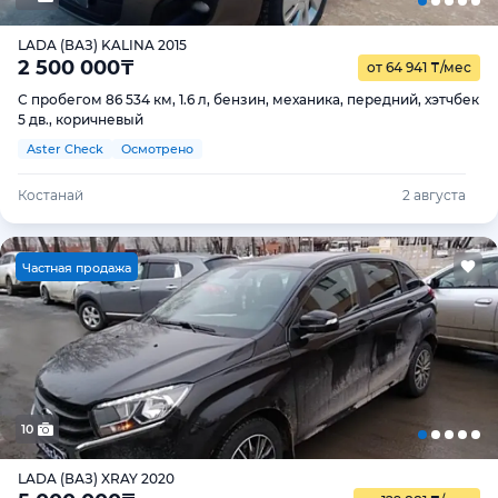
LADA (ВАЗ) KALINA 2015
2 500 000
₸
от 64 941
₸
/мес
С пробегом 86 534 км, 1.6 л, бензин, механика, передний, хэтчбек
5 дв., коричневый
Aster Check
Осмотрено
Костанай
2 августа
Ч
астная продажа
10
LADA (ВАЗ) XRAY 2020