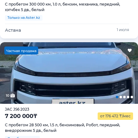
С пробегом 300 000 км, 1.0 л, бензин, механика, передний,
хэтчбек 5 дв., белый
Только на Aster.kz
Астана
1 июля
Ч
астная продажа
10
JAC JS6 2023
7 200 000
₸
от 176 472
₸
/мес
С пробегом 28 500 км, 1.5 л, бензиновый, Робот, передний,
внедорожник 5 дв., белый