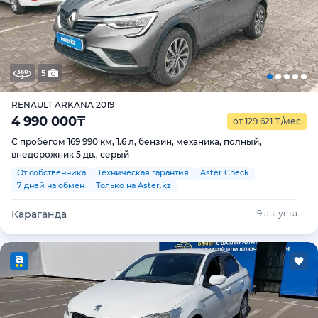
5
RENAULT ARKANA 2019
4 990 000
₸
от 129 621
₸
/мес
С пробегом 169 990 км, 1.6 л, бензин, механика, полный,
внедорожник 5 дв., серый
От собственника
Техническая гарантия
Aster Check
7 дней на обмен
Только на Aster.kz
Караганда
9 августа