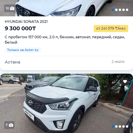
10
HYUNDAI SONATA 2021
9 300 000
₸
от 241 579
₸
/мес
С пробегом 157 000 км, 2.0 л, бензин, автомат, передний, седан,
белый
Только на Aster.kz
Астана
2 июля
7