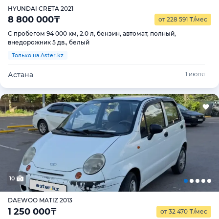
HYUNDAI CRETA 2021
8 800 000
₸
от 228 591
₸
/мес
С пробегом 94 000 км, 2.0 л, бензин, автомат, полный,
внедорожник 5 дв., белый
Только на Aster.kz
Астана
1 июля
10
DAEWOO MATIZ 2013
1 250 000
₸
от 32 470
₸
/мес