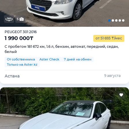
5
PEUGEOT 301 2016
1 990 000
₸
от 51 693
₸
/мес
С пробегом 181 672 км, 1.6 л, бензин, автомат, передний, седан,
белый
От собственника
Aster Check
7 дней на обмен
Только на Aster.kz
Астана
9 августа