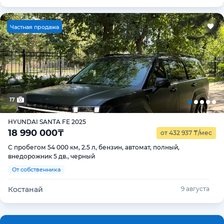
Ч
астная продажа
17
HYUNDAI SANTA FE 2025
18 990 000
₸
от 432 937
₸
/мес
С пробегом 54 000 км, 2.5 л, бензин, автомат, полный,
внедорожник 5 дв., черный
От собственника
Костанай
9 августа