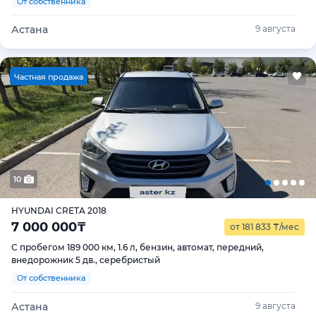
От собственника
Астана
9 августа
Ч
астная продажа
10
HYUNDAI CRETA 2018
7 000 000
₸
от 181 833
₸
/мес
С пробегом 189 000 км, 1.6 л, бензин, автомат, передний,
внедорожник 5 дв., серебристый
От собственника
Астана
9 августа