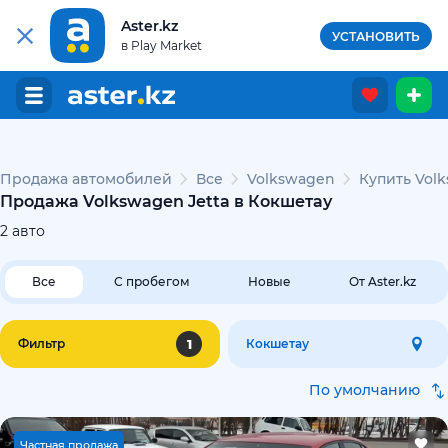
Aster.kz
УСТАНОВИТЬ
в Play Market
Продажа автомобилей
Все
Volkswagen
Купить Volk
Продажа Volkswagen Jetta в Кокшетау
2
авто
Все
С пробегом
Новые
От Aster.kz
1
Фильтр
Кокшетау
По умолчанию
Ч
астная продажа