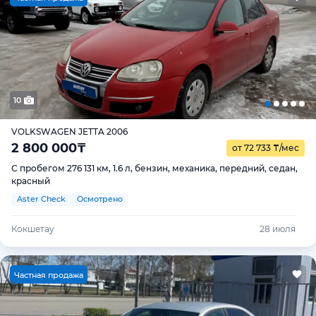
10
VOLKSWAGEN JETTA 2006
2 800 000
₸
от 72 733
₸
/мес
С пробегом 276 131 км, 1.6 л, бензин, механика, передний, седан,
красный
Aster Check
Осмотрено
Кокшетау
28 июля
Ч
астная продажа