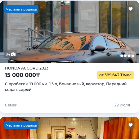
Ч
астная продажа
34
HONDA ACCORD 2023
15 000 000
₸
от 389 643
₸
/мес
С пробегом 19 000 км, 1.5 л, Бензиновый, вариатор, Передний,
седан, серый
Семей
22 июля
Ч
астная продажа