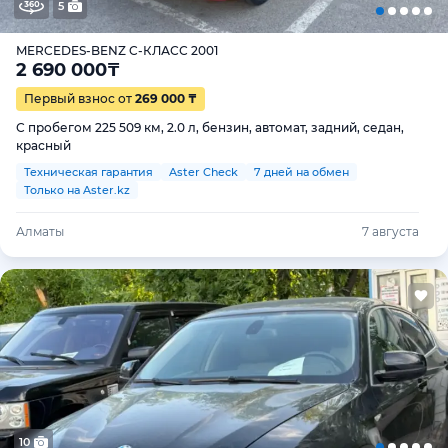
5
MERCEDES-BENZ C-КЛАСС 2001
2 690 000
₸
Первый взнос от
269 000 ₸
С пробегом 225 509 км, 2.0 л, бензин, автомат, задний, седан,
красный
Техническая гарантия
Aster Check
7 дней на обмен
Только на Aster.kz
Алматы
7 августа
10