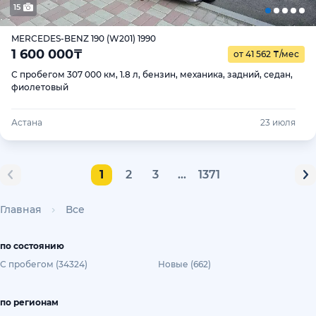
15
MERCEDES-BENZ 190 (W201) 1990
1 600 000
₸
от 41 562
₸
/мес
С пробегом 307 000 км, 1.8 л, бензин, механика, задний, седан,
фиолетовый
Астана
23 июля
1
2
3
...
1371
Главная
Все
по состоянию
С пробегом (34324)
Новые (662)
по регионам