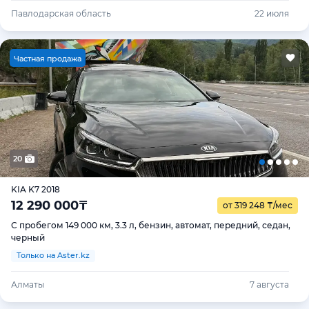
Павлодарская область
22 июля
Ч
астная продажа
20
KIA K7 2018
12 290 000
₸
от 319 248
₸
/мес
С пробегом 149 000 км, 3.3 л, бензин, автомат, передний, седан,
черный
Только на Aster.kz
Алматы
7 августа