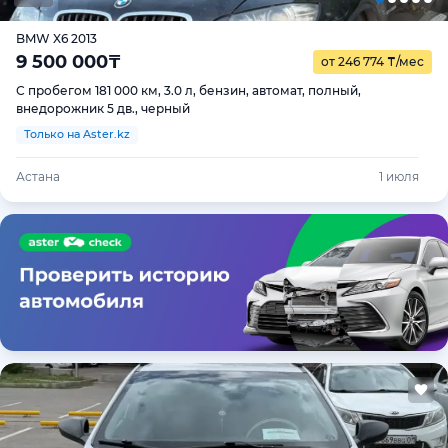
BMW X6 2013
9 500 000
₸
от 246 774
₸
/мес
С пробегом 181 000 км, 3.0 л, бензин, автомат, полный,
внедорожник 5 дв., черный
Только на Aster.kz
Астана
1 июля