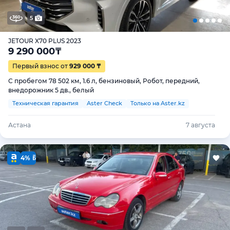
5
JETOUR X70 PLUS 2023
9 290 000
₸
Первый взнос от
929 000 ₸
С пробегом 78 502 км, 1.6 л, бензиновый, Робот, передний,
внедорожник 5 дв., белый
Техническая гарантия
Aster Check
Только на Aster.kz
Астана
7 августа
4%