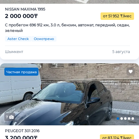
NISSAN MAXIMA 1995
2 000 000
₸
от 51 952
₸
/мес
С пробегом 696 912 км, 3.0 л, бензин, автомат, передний, седан,
зеленый
Aster Check
Осмотрено
Шымкент
5 августа
Ч
астная продажа
7
PEUGEOT 301 2016
3 200 000
₸
от 83 124
₸
/мес