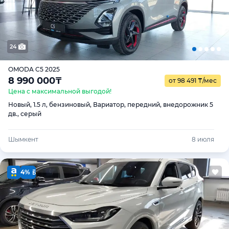
24
OMODA C5 2025
8 990 000
₸
от 98 491
₸
/мес
Цена с максимальной выгодой!
Новый, 1.5 л, бензиновый, Вариатор, передний, внедорожник 5
дв., серый
Шымкент
8 июля
4%