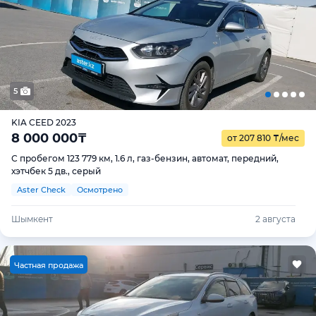
5
KIA CEED 2023
8 000 000
₸
от 207 810
₸
/мес
С пробегом 123 779 км, 1.6 л, газ-бензин, автомат, передний,
хэтчбек 5 дв., серый
Aster Check
Осмотрено
Шымкент
2 августа
Ч
астная продажа