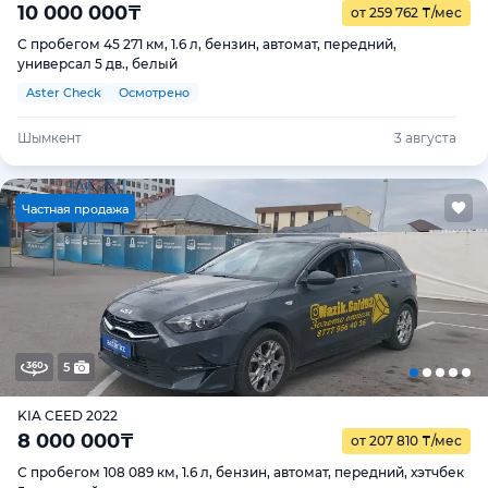
10 000 000
₸
от 259 762
₸
/мес
С пробегом 45 271 км, 1.6 л, бензин, автомат, передний,
универсал 5 дв., белый
Aster Check
Осмотрено
Шымкент
3 августа
Ч
астная продажа
5
KIA CEED 2022
8 000 000
₸
от 207 810
₸
/мес
С пробегом 108 089 км, 1.6 л, бензин, автомат, передний, хэтчбек