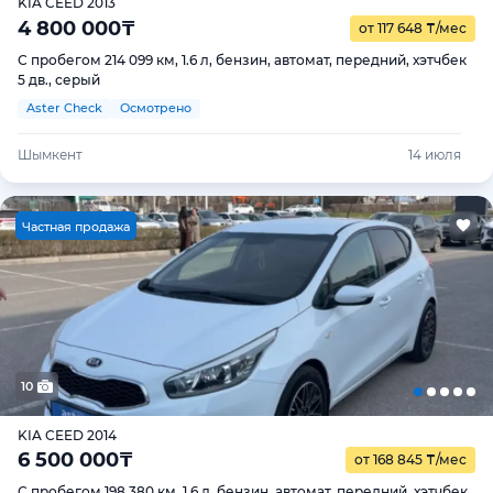
KIA CEED 2013
4 800 000
₸
от 117 648
₸
/мес
С пробегом 214 099 км, 1.6 л, бензин, автомат, передний, хэтчбек
5 дв., серый
Aster Check
Осмотрено
Шымкент
14 июля
Ч
астная продажа
10
KIA CEED 2014
6 500 000
₸
от 168 845
₸
/мес
С пробегом 198 380 км, 1.6 л, бензин, автомат, передний, хэтчбек