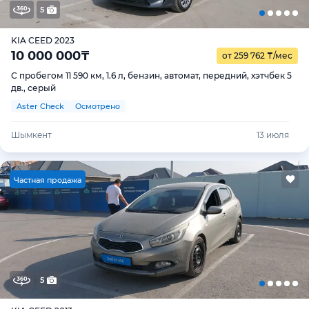
5
KIA CEED 2023
10 000 000
₸
от 259 762
₸
/мес
С пробегом 11 590 км, 1.6 л, бензин, автомат, передний, хэтчбек 5
дв., серый
Aster Check
Осмотрено
Шымкент
13 июля
Ч
астная продажа
5