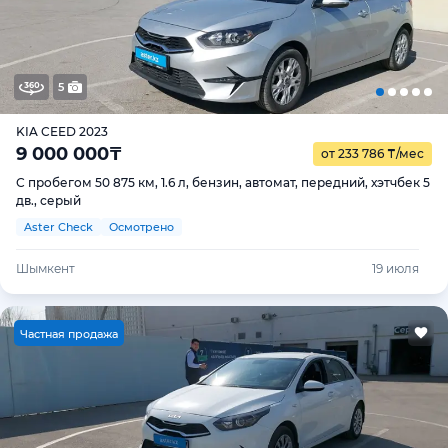
5
KIA CEED 2023
9 000 000
₸
от 233 786
₸
/мес
С пробегом 50 875 км, 1.6 л, бензин, автомат, передний, хэтчбек 5
дв., серый
Aster Check
Осмотрено
Шымкент
19 июля
Ч
астная продажа