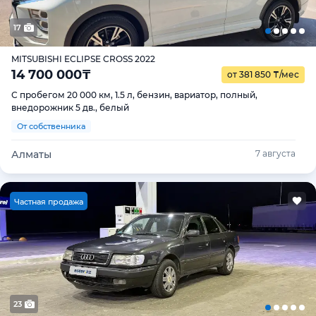
17
MITSUBISHI ECLIPSE CROSS 2022
14 700 000
₸
от 381 850
₸
/мес
С пробегом 20 000 км, 1.5 л, бензин, вариатор, полный,
внедорожник 5 дв., белый
От собственника
Алматы
7 августа
Ч
астная продажа
23