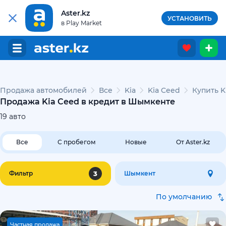
Aster.kz
УСТАНОВИТЬ
в Play Market
Продажа автомобилей
Все
Kia
Kia Ceed
Купить K
Продажа Kia Ceed в кредит в Шымкенте
19
авто
Все
С пробегом
Новые
От Aster.kz
3
Фильтр
Шымкент
По умолчанию
Ч
астная продажа