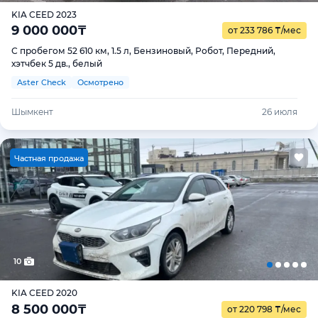
KIA CEED 2023
9 000 000
₸
от 233 786
₸
/мес
С пробегом 52 610 км, 1.5 л, Бензиновый, Робот, Передний,
хэтчбек 5 дв., белый
Aster Check
Осмотрено
Шымкент
26 июля
Ч
астная продажа
10
KIA CEED 2020
8 500 000
₸
от 220 798
₸
/мес