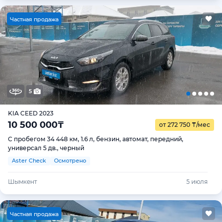
Ч
астная продажа
5
KIA CEED 2023
10 500 000
₸
от 272 750
₸
/мес
С пробегом 34 448 км, 1.6 л, бензин, автомат, передний,
универсал 5 дв., черный
Aster Check
Осмотрено
Шымкент
5 июля
Ч
астная продажа