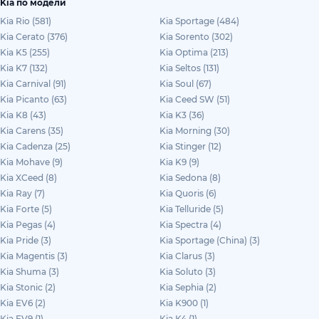
Kia по модели
Kia Rio (581)
Kia Sportage (484)
Kia Cerato (376)
Kia Sorento (302)
Kia K5 (255)
Kia Optima (213)
Kia K7 (132)
Kia Seltos (131)
Kia Carnival (91)
Kia Soul (67)
Kia Picanto (63)
Kia Ceed SW (51)
Kia K8 (43)
Kia K3 (36)
Kia Carens (35)
Kia Morning (30)
Kia Cadenza (25)
Kia Stinger (12)
Kia Mohave (9)
Kia K9 (9)
Kia XCeed (8)
Kia Sedona (8)
Kia Ray (7)
Kia Quoris (6)
Kia Forte (5)
Kia Telluride (5)
Kia Pegas (4)
Kia Spectra (4)
Kia Pride (3)
Kia Sportage (China) (3)
Kia Magentis (3)
Kia Clarus (3)
Kia Shuma (3)
Kia Soluto (3)
Kia Stonic (2)
Kia Sephia (2)
Kia EV6 (2)
Kia K900 (1)
Kia EV9 (1)
Kia K4 (1)