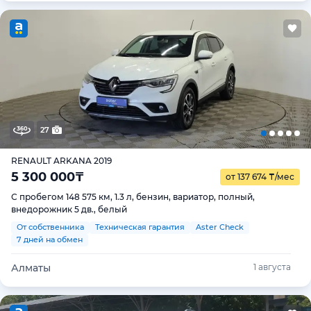
27
RENAULT ARKANA 2019
5 300 000
₸
от 137 674
₸
/мес
С пробегом 148 575 км, 1.3 л, бензин, вариатор, полный,
внедорожник 5 дв., белый
От собственника
Техническая гарантия
Aster Check
7 дней на обмен
Алматы
1 августа