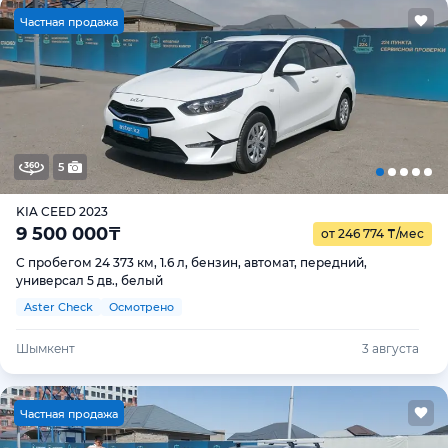
Ч
астная продажа
5
KIA CEED 2023
9 500 000
₸
от 246 774
₸
/мес
С пробегом 24 373 км, 1.6 л, бензин, автомат, передний,
универсал 5 дв., белый
Aster Check
Осмотрено
Шымкент
3 августа
Ч
астная продажа