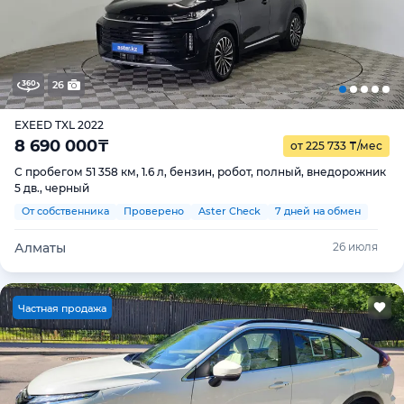
26
EXEED TXL 2022
8 690 000
₸
от 225 733
₸
/мес
С пробегом 51 358 км, 1.6 л, бензин, робот, полный, внедорожник
5 дв., черный
От собственника
Проверено
Aster Check
7 дней на обмен
Алматы
26 июля
Ч
астная продажа