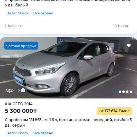
5 дв., белый
Aster Check
Осмотрено
Шымкент
10 июля
Ч
астная продажа
5
KIA CEED 2014
5 300 000
₸
от 137 674
₸
/мес
С пробегом 181 863 км, 1.6 л, бензин, автомат, передний, хэтчбек 5
дв., серый
Aster Check
Осмотрено