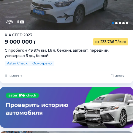
5
KIA CEED 2023
9 000 000
₸
от 233 786
₸
/мес
С пробегом 49 874 км, 1.6 л, бензин, автомат, передний,
универсал 5 дв., белый
Aster Check
Осмотрено
Шымкент
11 июля