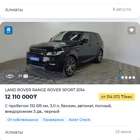
Алматы
8 августа
27
LAND ROVER RANGE ROVER SPORT 2014
12 110 000
₸
от 314 572
₸
/мес
С пробегом 132 615 км, 3.0 л, бензин, автомат, полный,
внедорожник 5 дв., черный
От собственника
Проверено
Aster Check
Алматы
23 июля