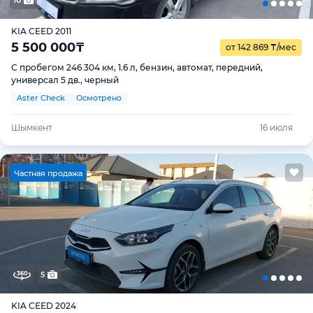
10
KIA CEED 2011
5 500 000
₸
от 142 869
₸
/мес
С пробегом 246 304 км, 1.6 л, бензин, автомат, передний,
универсал 5 дв., черный
Aster Check
Осмотрено
Шымкент
16 июля
Ч
астная продажа
5
KIA CEED 2024