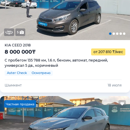
5
KIA CEED 2018
8 000 000
₸
от 207 810
₸
/мес
С пробегом 135 788 км, 1.6 л, бензин, автомат, передний,
универсал 5 дв., коричневый
Aster Check
Осмотрено
Шымкент
18 июля
Ч
астная продажа