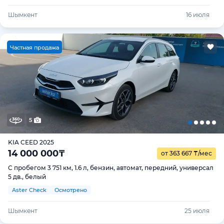
Шымкент
16 июля
Ч
астная продажа
5
KIA CEED 2025
14 000 000
₸
от 363 667
₸
/мес
С пробегом 3 751 км, 1.6 л, бензин, автомат, передний, универсал
5 дв., белый
Aster Check
Осмотрено
Шымкент
25 июля