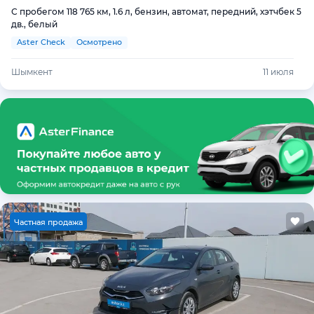
С пробегом 118 765 км, 1.6 л, бензин, автомат, передний, хэтчбек 5
дв., белый
Aster Check
Осмотрено
Шымкент
11 июля
Ч
астная продажа