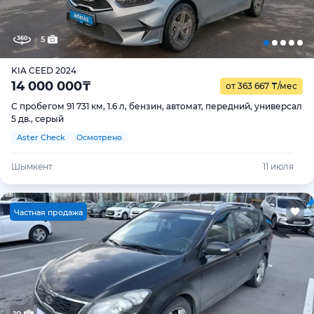
5
KIA CEED 2024
14 000 000
₸
от 363 667
₸
/мес
С пробегом 91 731 км, 1.6 л, бензин, автомат, передний, универсал
5 дв., серый
Aster Check
Осмотрено
Шымкент
11 июля
Ч
астная продажа