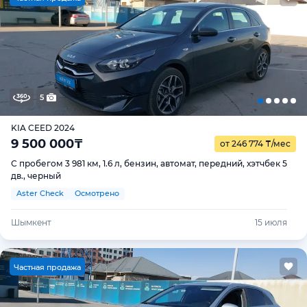
5
KIA CEED 2024
9 500 000
₸
от 246 774
₸
/мес
С пробегом 3 981 км, 1.6 л, бензин, автомат, передний, хэтчбек 5
дв., черный
Aster Check
Осмотрено
Шымкент
15 июля
Ч
астная продажа