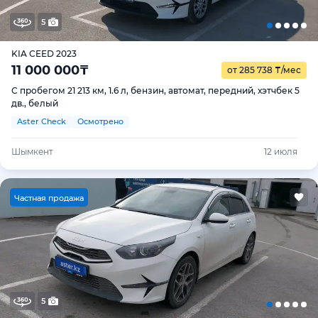
5
KIA CEED 2023
11 000 000
₸
от 285 738
₸
/мес
С пробегом 21 213 км, 1.6 л, бензин, автомат, передний, хэтчбек 5
дв., белый
Aster Check
Осмотрено
Шымкент
12 июля
Ч
астная продажа
5