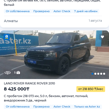
С пробегом 86 688 км, 1.6 л, бензин, автомат, передний, седан,
белый
От собственника
Проверено
Aster Check
7 дней на обмен
Алматы
1 августа
5
LAND ROVER RANGE ROVER 2010
8 425 000
₸
от 218 850
₸
/мес
С пробегом 218 073 км, 5.0 л, бензин, автомат, полный,
внедорожник 5 дв., черный
От собственника
Проверено
Aster Check
Только на Aster.kz