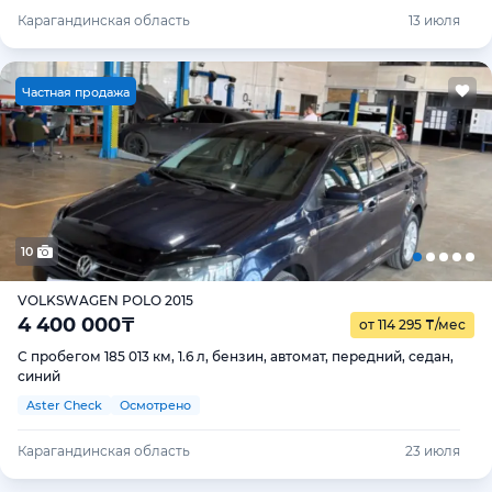
Карагандинская область
13 июля
Ч
астная продажа
10
VOLKSWAGEN POLO 2015
4 400 000
₸
от 114 295
₸
/мес
С пробегом 185 013 км, 1.6 л, бензин, автомат, передний, седан,
синий
Aster Check
Осмотрено
Карагандинская область
23 июля