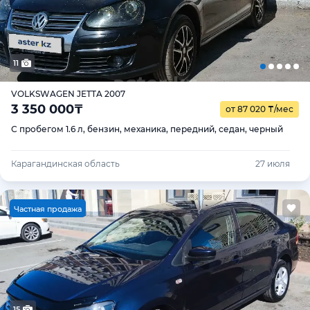
11
VOLKSWAGEN JETTA 2007
3 350 000
₸
от 87 020
₸
/мес
С пробегом 1.6 л, бензин, механика, передний, седан, черный
Карагандинская область
27 июля
Ч
астная продажа
15