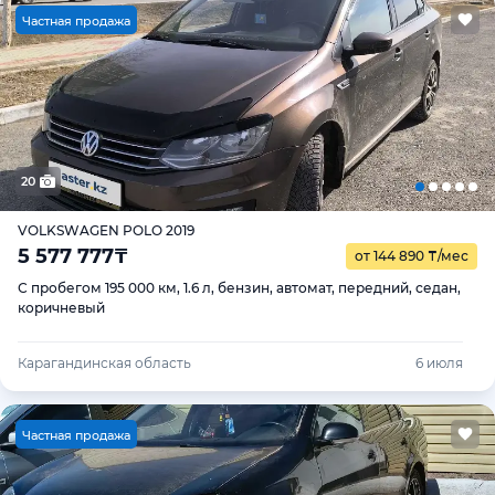
Ч
астная продажа
20
VOLKSWAGEN POLO 2019
5 577 777
₸
от 144 890
₸
/мес
С пробегом 195 000 км, 1.6 л, бензин, автомат, передний, седан,
коричневый
Карагандинская область
6 июля
Ч
астная продажа