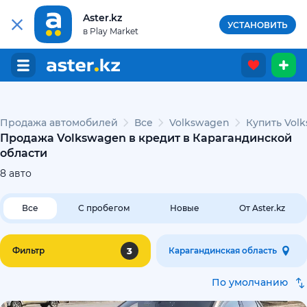
Aster.kz
УСТАНОВИТЬ
в Play Market
Продажа автомобилей
Все
Volkswagen
Купить Vol
Продажа Volkswagen в кредит в Карагандинской
области
8
авто
Все
С пробегом
Новые
От Aster.kz
3
Фильтр
Карагандинская область
По умолчанию