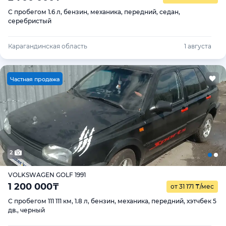
С пробегом 1.6 л, бензин, механика, передний, седан,
серебристый
Карагандинская область
1 августа
Ч
астная продажа
2
VOLKSWAGEN GOLF 1991
1 200 000
₸
от 31 171
₸
/мес
С пробегом 111 111 км, 1.8 л, бензин, механика, передний, хэтчбек 5
дв., черный