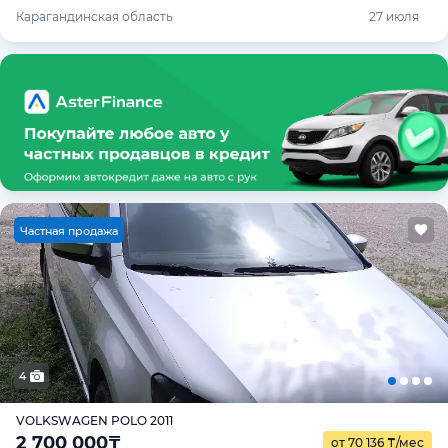
Карагандинская область
27 июля
Ч
астная продажа
4
VOLKSWAGEN POLO 2011
2 700 000
₸
от 70 136
₸
/мес