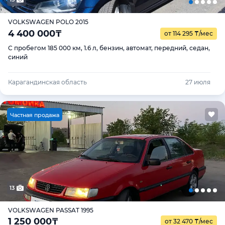
VOLKSWAGEN POLO 2015
4 400 000
₸
от 114 295
₸
/мес
С пробегом 185 000 км, 1.6 л, бензин, автомат, передний, седан,
синий
Карагандинская область
27 июля
Ч
астная продажа
13
VOLKSWAGEN PASSAT 1995
1 250 000
₸
от 32 470
₸
/мес