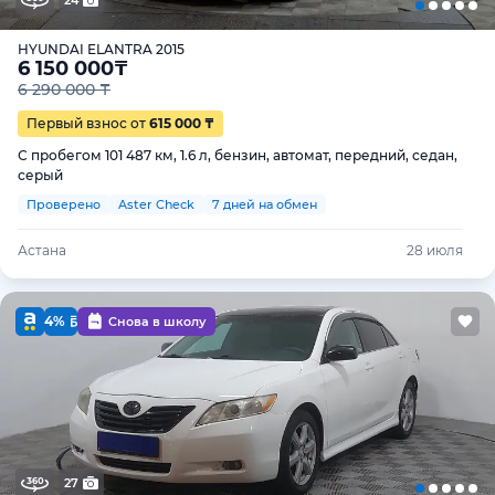
24
HYUNDAI ELANTRA 2015
6 150 000
₸
6 290 000 ₸
Первый взнос от
615 000 ₸
С пробегом 101 487 км, 1.6 л, бензин, автомат, передний, седан,
серый
Проверено
Aster Check
7 дней на обмен
Астана
28 июля
4%
Снова в школу
27