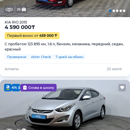
26
KIA RIO 2015
4 590 000
₸
Первый взнос от
459 000 ₸
С пробегом 123 895 км, 1.6 л, бензин, механика, передний, седан,
красный
Проверено
Aster Check
7 дней на обмен
Алматы
20 июля
4%
Снова в школу