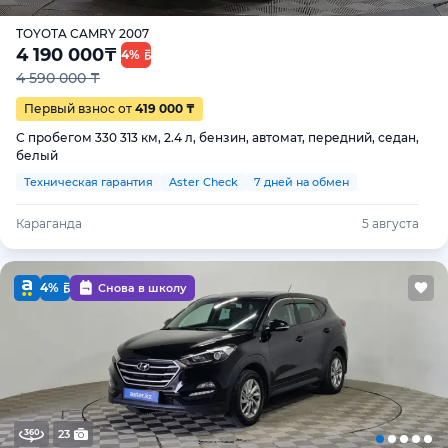
TOYOTA CAMRY 2007
4 190 000
₸
4%
4 590 000 ₸
Первый взнос от
419 000 ₸
С пробегом 330 313 км, 2.4 л, бензин, автомат, передний, седан,
белый
Техническая гарантия
Aster Check
7 дней на обмен
Караганда
5 августа
4%
Снова в школу
23