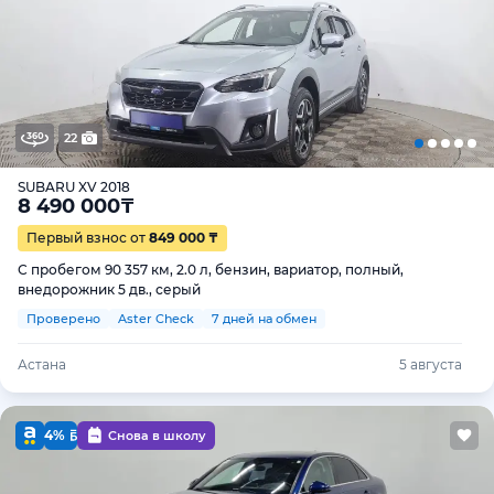
22
SUBARU XV 2018
8 490 000
₸
Первый взнос от
849 000 ₸
С пробегом 90 357 км, 2.0 л, бензин, вариатор, полный,
внедорожник 5 дв., серый
Проверено
Aster Check
7 дней на обмен
Астана
5 августа
4%
Снова в школу