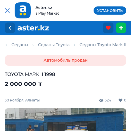
Aster.kz
УСТАНОВИТЬ
в Play Market
о
Седаны
Седаны Toyota
Седаны Toyota Mark II
Автомобиль продан
TOYOTA
MARK II
1998
2 000 000
₸
30 ноября, Алматы
524
0
Для этого авто доступен отчёт Aster Check