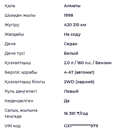
Қала
Алматы
Шыққан жылы
1998
Жүгіру
420 210 км
Жағдайы
На ходу
Дене
Седан
Дене түсі
Белый
Қозғалтқыш
2.0 л / 160 л.с. / Бензин
Беріліс қорабы
4-
AT (автомат)
Қозғалтқыш блогы
2WD (задний)
Руль дөңгелегі
Левый
Кеденделген
Да
Салық, жылына
16 391 ₸/год
теңгеде
VIN код
GX1***********979