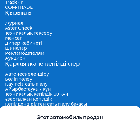
Trade-in
COM-TRADE
Қызықты
Журнал
Aster Check
Техникалық тексеру
Мансап
Дилер кабинеті
Шиналар
Рекламодателям
Аукцион
Қаржы және кепілдіктер
Автонесиелендіру
Бөліп төлеу
Қауіпсіз сатып алу
Айырбастауға 7 күн
Техникалық кепілдік 30 күн
Ұзартылған кепілдік
Кепілдендірілген сатып алу бағасы
Aster Finance
Қолдау
Этот автомобиль продан
Жарнамаларды орналастыру ережелері
Қолдану ережелері
Пользовательское соглашение Aster Аукцион
Контактілер