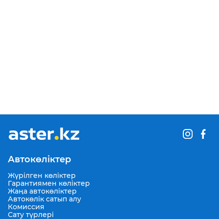
Автокөліктер
Жүрілген көліктер
Гарантиямен көліктер
Жаңа автокөліктер
Автокөлік сатып алу
Комиссия
Сату түрлері