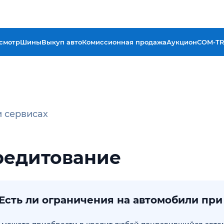
смотр
Шины
Выкуп авто
Комиссионная продажа
Аукцион
COM-T
и сервисах
редитование
. Есть ли ограничения на автомобили пр