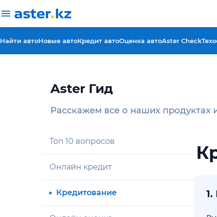
Найти авто
Новые авто
Кредит авто
Оценка авто
Aster Check
Техо
Aster Гид
Расскажем все о наших продуктах 
Топ 10 вопросов
К
Онлайн кредит
Кредитование
1