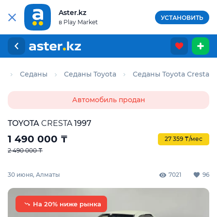
Aster.kz
УСТАНОВИТЬ
в Play Market
о
Седаны
Седаны Toyota
Седаны Toyota Cresta
Автомобиль продан
TOYOTA
CRESTA
1997
1 490 000
₸
27 359 ₸/мес
2 490 000 ₸
30 июня, Алматы
7021
96
На 20% ниже рынка