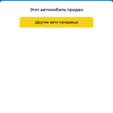
Продленная гарантия
Гарантированная цена выкупа
Этот автомобиль продан
Aster Finance
Поддержка
Другие авто продавца
Правила размещения объявлений
Пользовательское соглашение
Пользовательское соглашение Aster Аукцион
Контакты
О проекте
Aster Гид
Карта сайта
Бонус
Call Center
+7 708 941 08 08
Написать в службу заботы