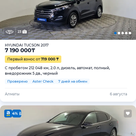
23
HYUNDAI TUCSON 2017
7 190 000
₸
Первый взнос от
719 000 ₸
С пробегом 212 048 км, 2.0 л, дизель, автомат, полный,
внедорожник 5 дв., черный
Проверено
Aster Check
7 дней на обмен
Алматы
6 августа
4%