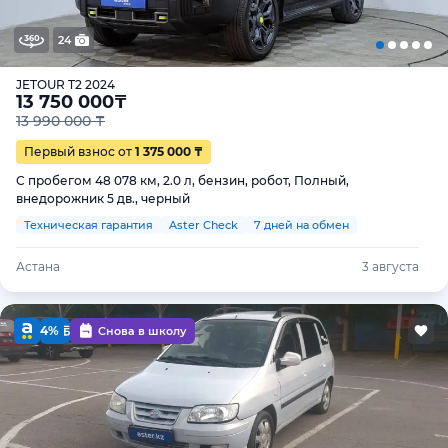
24
JETOUR T2 2024
13 750 000
₸
13 990 000 ₸
Первый взнос от
1 375 000 ₸
С пробегом 48 078 км, 2.0 л, бензин, робот, Полный,
внедорожник 5 дв., черный
Техническая гарантия
Aster Check
7 дней на обмен
Астана
3 августа
4%
Снова в школу