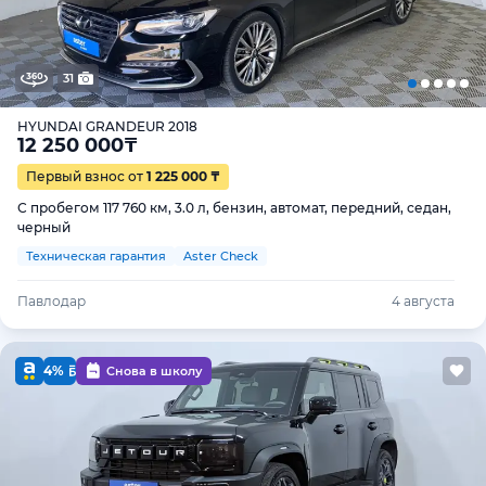
31
HYUNDAI GRANDEUR 2018
12 250 000
₸
Первый взнос от
1 225 000 ₸
С пробегом 117 760 км, 3.0 л, бензин, автомат, передний, седан,
черный
Техническая гарантия
Aster Check
Павлодар
4 августа
4%
Снова в школу