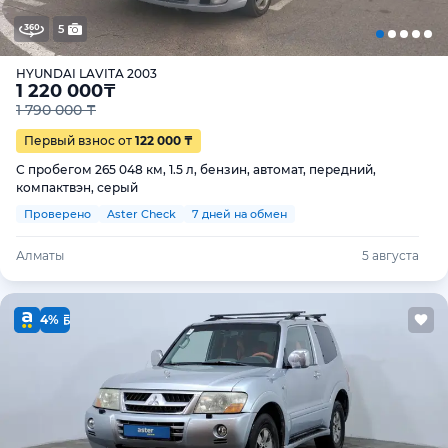
5
HYUNDAI LAVITA 2003
1 220 000
₸
1 790 000 ₸
Первый взнос от
122 000 ₸
С пробегом 265 048 км, 1.5 л, бензин, автомат, передний,
компактвэн, серый
Проверено
Aster Check
7 дней на обмен
Алматы
5 августа
4%