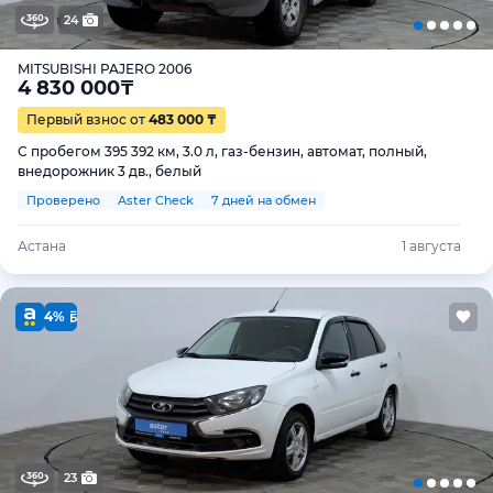
24
MITSUBISHI PAJERO 2006
4 830 000
₸
Первый взнос от
483 000 ₸
С пробегом 395 392 км, 3.0 л, газ-бензин, автомат, полный,
внедорожник 3 дв., белый
Проверено
Aster Check
7 дней на обмен
Астана
1 августа
4%
23