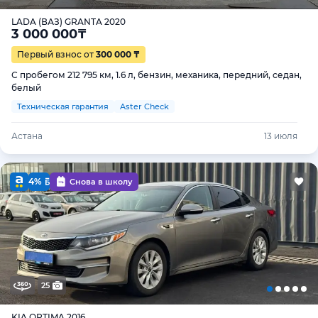
LADA (ВАЗ) GRANTA 2020
3 000 000
₸
Первый взнос от
300 000 ₸
С пробегом 212 795 км, 1.6 л, бензин, механика, передний, седан,
белый
Техническая гарантия
Aster Check
Астана
13 июля
4%
Снова в школу
25
KIA OPTIMA 2016