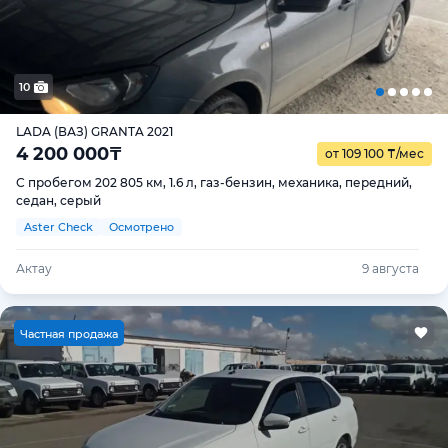
10
LADA (ВАЗ) GRANTA 2021
4 200 000
₸
от 109 100
₸
/мес
С пробегом 202 805 км, 1.6 л, газ-бензин, механика, передний,
седан, серый
Aster Check
Осмотрено
Актау
9 августа
Ч
астная продажа