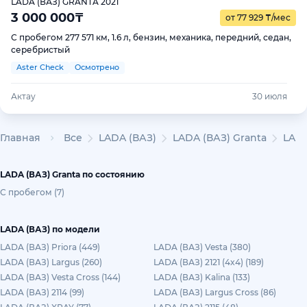
LADA (ВАЗ) GRANTA 2021
3 000 000
₸
от 77 929
₸
/мес
С пробегом 277 571 км, 1.6 л, бензин, механика, передний, седан,
серебристый
Aster Check
Осмотрено
Актау
30 июля
Главная
Все
LADA (ВАЗ)
LADA (ВАЗ) Granta
LADA
LADA (ВАЗ) Granta по состоянию
С пробегом (7)
LADA (ВАЗ) по модели
LADA (ВАЗ) Priora (449)
LADA (ВАЗ) Vesta (380)
LADA (ВАЗ) Largus (260)
LADA (ВАЗ) 2121 (4x4) (189)
LADA (ВАЗ) Vesta Cross (144)
LADA (ВАЗ) Kalina (133)
LADA (ВАЗ) 2114 (99)
LADA (ВАЗ) Largus Cross (86)