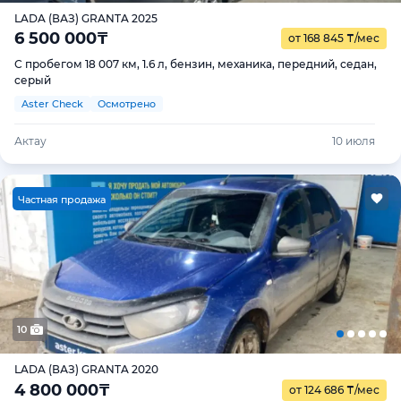
LADA (ВАЗ) GRANTA 2025
6 500 000
₸
от 168 845
₸
/мес
С пробегом 18 007 км, 1.6 л, бензин, механика, передний, седан,
серый
Aster Check
Осмотрено
Актау
10 июля
Ч
астная продажа
10
LADA (ВАЗ) GRANTA 2020
4 800 000
₸
от 124 686
₸
/мес