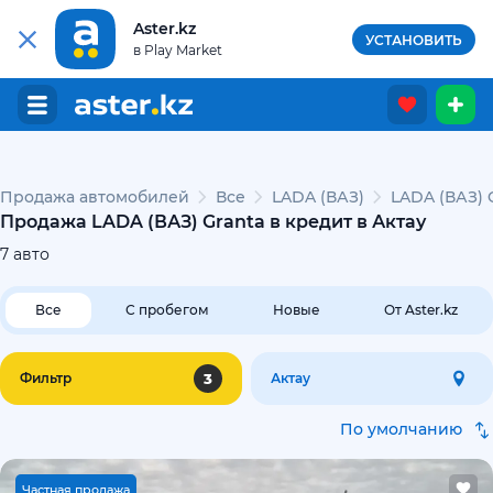
Aster.kz
УСТАНОВИТЬ
в Play Market
Продажа автомобилей
Все
LADA (ВАЗ)
LADA (ВАЗ) 
Продажа LADA (ВАЗ) Granta в кредит в Актау
7
авто
Все
С пробегом
Новые
От Aster.kz
3
Фильтр
Актау
По умолчанию
Ч
астная продажа