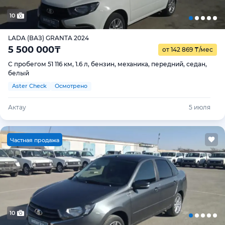
10
LADA (ВАЗ) GRANTA 2024
5 500 000
₸
от 142 869
₸
/мес
С пробегом 51 116 км, 1.6 л, бензин, механика, передний, седан,
белый
Aster Check
Осмотрено
Актау
5 июля
Ч
астная продажа
10