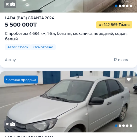
10
LADA (ВАЗ) GRANTA 2024
5 500 000
₸
от 142 869
₸
/мес
С пробегом 4 684 км, 1.6 л, бензин, механика, передний, седан,
белый
Aster Check
Осмотрено
Актау
12 июля
Ч
астная продажа
10