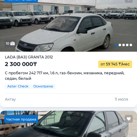
10
LADA (ВАЗ) GRANTA 2012
2 300 000
₸
от 59 745
₸
/мес
С пробегом 242 717 км, 1.6 л, газ-бензин, механика, передний,
седан, белый
Aster Check
Осмотрено
Актау
11 июля
Ч
астная продажа