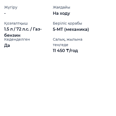
Жүгіру
Жағдайы
-
На ходу
Қозғалтқыш
Беріліс қорабы
1.5 л / 72 л.с. / Газ-
5-MT (механика)
бензин
Кеденделген
Салық, жылына
теңгеде
Да
11 450 ₸/год