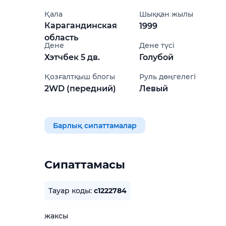
Қала
Шыққан жылы
Карагандинская
1999
область
Дене
Дене түсі
Хэтчбек 5 дв.
Голубой
Қозғалтқыш блогы
Руль дөңгелегі
2WD (передний)
Левый
Барлық сипаттамалар
Сипаттамасы
Тауар коды:
c1222784
жаксы