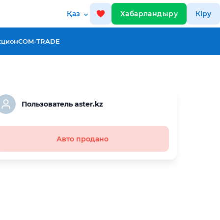
Қаз
Хабарландыру
Кіру
кцион
COM-TRADE
Пользователь aster.kz
Авто продано