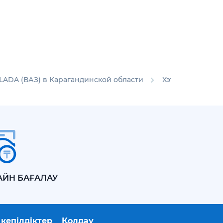
LADA (ВАЗ) в Карагандинской области
Хэтчбеки LADA (
АЙН БАҒАЛАУ
кепілдіктер
Қолдау