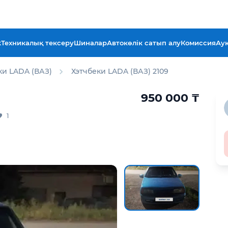
k
Техникалық тексеру
Шиналар
Автокөлік сатып алу
Комиссия
Ау
ки LADA (ВАЗ)
Хэтчбеки LADA (ВАЗ) 2109
950 000
₸
1