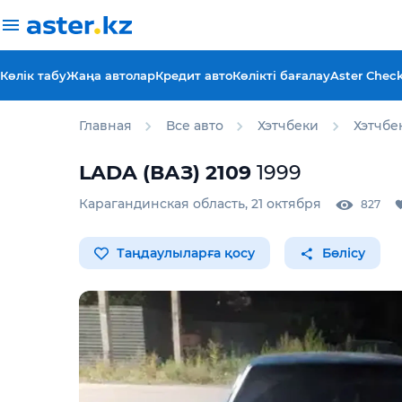
Көлік табу
Жаңа автолар
Кредит авто
Көлікті бағалау
Aster Chec
Главная
Все авто
Хэтчбеки
Хэтчбе
LADA (ВАЗ)
2109
1999
Карагандинская область
,
21 октября
827
Таңдаулыларға қосу
Бөлісу