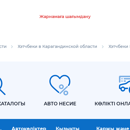
Жарнамаға шағымдану
сти
Хэтчбеки в Карагандинской области
Хэтчбеки 
КАТАЛОГЫ
АВТО НЕСИЕ
КӨЛІКТІ ОНЛ
Автокөліктер
Қызықты
Қаржы және 