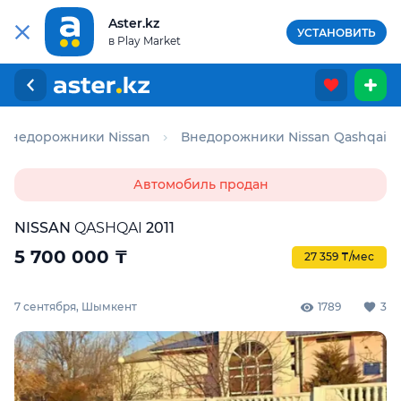
Aster.kz
УСТАНОВИТЬ
в Play Market
Внедорожники Nissan
Внедорожники Nissan Qashqai
Автомобиль продан
NISSAN
QASHQAI
2011
5 700 000
₸
27 359 ₸/мес
7 сентября, Шымкент
1789
3