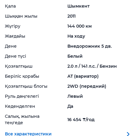
Қала
Шымкент
Шыққан жылы
2011
Жүгіру
144 000 км
Жағдайы
На ходу
Дене
Внедорожник 5 дв.
Дене түсі
Белый
Қозғалтқыш
2.0 л / 141 л.с. / Бензин
Беріліс қорабы
AT (вариатор)
Қозғалтқыш блогы
2WD (передний)
Руль дөңгелегі
Левый
Кеденделген
Да
Салық, жылына
16 454 ₸/год
теңгеде
Все характеристики