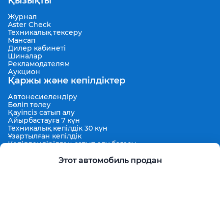
Қызықты
Журнал
Aster Check
Техникалық тексеру
Мансап
Дилер кабинеті
Шиналар
Рекламодателям
Аукцион
Қаржы және кепілдіктер
Автонесиелендіру
Бөліп төлеу
Қауіпсіз сатып алу
Айырбастауға 7 күн
Техникалық кепілдік 30 күн
Ұзартылған кепілдік
Кепілдендірілген сатып алу бағасы
Aster Finance
Қолдау
Этот автомобиль продан
Жарнамаларды орналастыру ережелері
Қолдану ережелері
Пользовательское соглашение Aster Аукцион
Контактілер
Проект туралы
Aster Гид