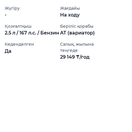
Жүгіру
Жағдайы
-
На ходу
Қозғалтқыш
Беріліс қорабы
2.5 л / 167 л.с. / Бензин
AT (вариатор)
Кеденделген
Салық, жылына
теңгеде
Да
29 149 ₸/год