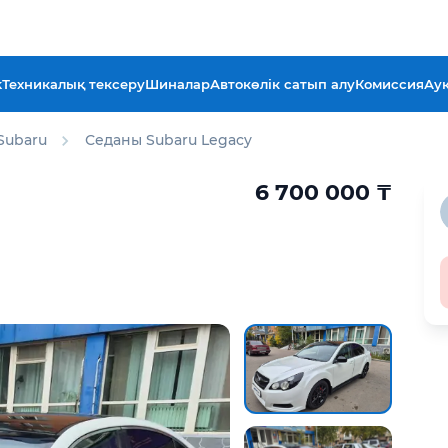
k
Техникалық тексеру
Шиналар
Автокөлік сатып алу
Комиссия
Ау
Subaru
Седаны Subaru Legacy
6 700 000
₸