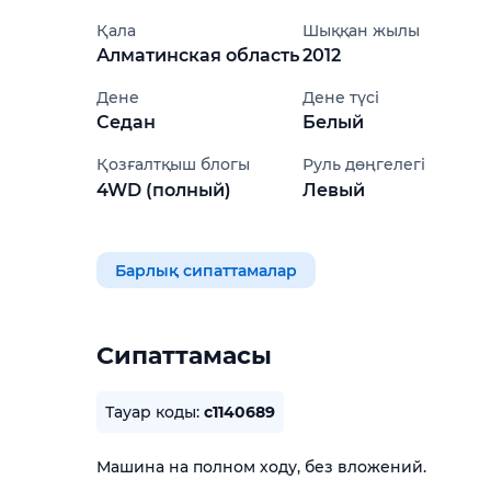
Қала
Шыққан жылы
Алматинская область
2012
Дене
Дене түсі
Седан
Белый
Қозғалтқыш блогы
Руль дөңгелегі
4WD (полный)
Левый
Барлық сипаттамалар
Сипаттамасы
Тауар коды:
c1140689
Машина на полном ходу, без вложений.