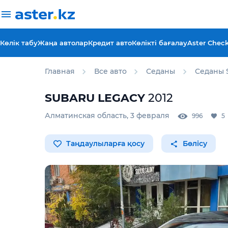
Көлік табу
Жаңа автолар
Кредит авто
Көлікті бағалау
Aster Chec
Главная
Все авто
Седаны
Седаны 
SUBARU
LEGACY
2012
Алматинская область
,
3 февраля
996
5
Таңдаулыларға қосу
Бөлісу